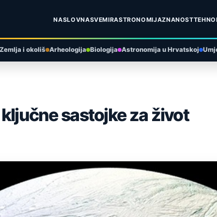
NASLOVNA
SVEMIR
ASTRONOMIJA
ZNANOST
TEHNO
Zemlja i okoliš
Arheologija
Biologija
Astronomija u Hrvatskoj
Umje
 ključne sastojke za život