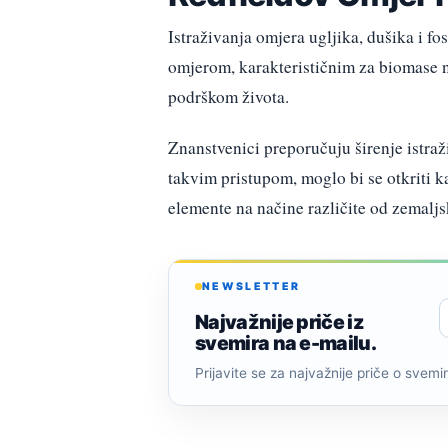
Istraživanja omjera ugljika, dušika i 
omjerom, karakterističnim za biomase n
podrškom života.
Znanstvenici preporučuju širenje istra
takvim pristupom, moglo bi se otkriti k
elemente na načine različite od zemaljs
NEWSLETTER
Najvažnije priče iz
svemira na e-mailu.
Prijavite se za najvažnije priče o svemiru