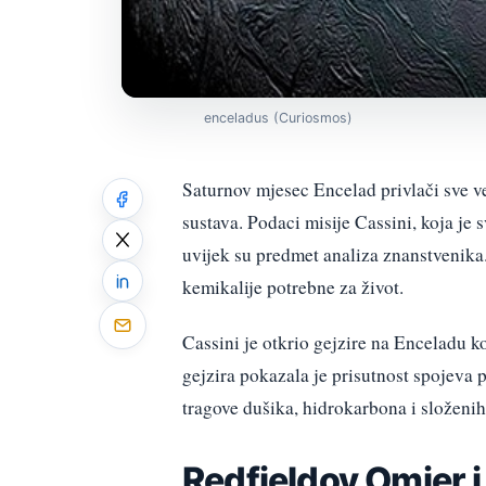
enceladus (Curiosmos)
Saturnov mjesec Encelad privlači sve v
sustava. Podaci misije Cassini, koja je 
uvijek su predmet analiza znanstvenika
kemikalije potrebne za život.
Cassini je otkrio gejzire na Enceladu k
gejzira pokazala je prisutnost spojeva 
tragove dušika, hidrokarbona i složenih
Redfieldov Omjer 