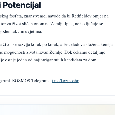
 Potencijal
skog fosfata, znanstvenici navode da bi Redfieldov omjer na
or za život sličan onom na Zemlji. Ipak, ne isključuje se
agođen takvim uvjetima.
 život se razvija korak po korak, a Enceladova složena kemija
je mogućnosti života izvan Zemlje. Dok čekamo detaljnije
lje ostaje jedan od najintrigantnijih kandidata za dom
am grupi. KOZMOS Telegram –
t.me/kozmoshr