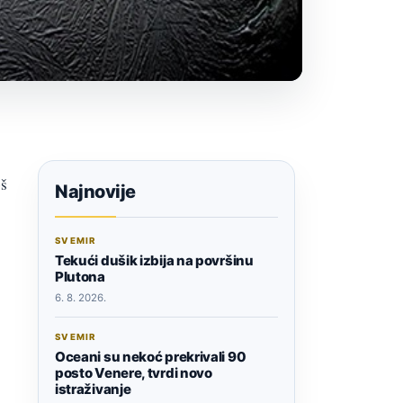
oš
Najnovije
SVEMIR
Tekući dušik izbija na površinu
Plutona
6. 8. 2026.
SVEMIR
Oceani su nekoć prekrivali 90
posto Venere, tvrdi novo
istraživanje