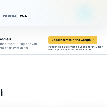
Web
PROFILI
oogleu
Dodaj Kozmos.hr na Google
rane izvore i Google će vam,
Potrebno je biti prijavljen na Google račun. Odabir
 naše najnovije članke.
možete promijeniti u bilo kojem trenutku.
i