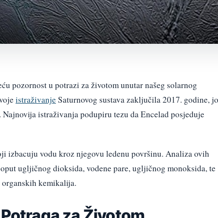
eću pozornost u potrazi za životom unutar našeg solarnog
svoje
istraživanje
Saturnovog sustava zaključila 2017. godine, j
. Najnovija istraživanja podupiru tezu da Encelad posjeduje
oji izbacuju vodu kroz njegovu ledenu površinu. Analiza ovih
poput ugljičnog dioksida, vodene pare, ugljičnog monoksida, te
 organskih kemikalija.
i Potraga za Životom