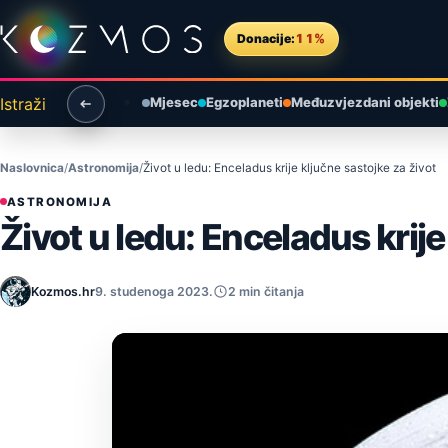
Preskoči na sadržaj
Donacije:
11%
Istraži
Mjesec
Egzoplaneti
Međuzvjezdani objekti
Naslovnica
Astronomija
Život u ledu: Enceladus krije ključne sastojke za život
ASTRONOMIJA
Život u ledu: Enceladus krije
Kozmos.hr
9. studenoga 2023.
2 min čitanja