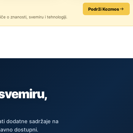
Podrži Kozmos
če o znanosti, svemiru i tehnologiji.
 svemiru,
ti dodatne sadržaje na
javno dostupni.