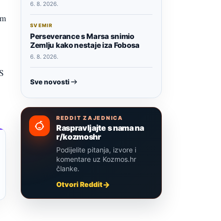
6. 8. 2026.
im
SVEMIR
Perseverance s Marsa snimio
Zemlju kako nestaje iza Fobosa
6. 8. 2026.
 S
Sve novosti
REDDIT ZAJEDNICA
Raspravljajte s nama na
r/kozmoshr
Podijelite pitanja, izvore i
komentare uz Kozmos.hr
članke.
Otvori Reddit