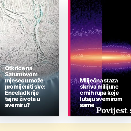
Otkriće na
Saturnovom
mjesecu može
Mliječna staza
promijeniti sve:
skriva milijune
Encelad krije
crnih rupa koje
tajne života u
lutaju svemirom
svemiru?
same
ASTRONOMIJA
ASTRONOMIJA