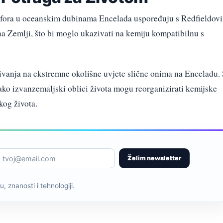
fosfora u oceanskim dubinama Encelada uspoređuju s Redfieldov
a Zemlji, što bi moglo ukazivati na kemiju kompatibilnu s
živanja na ekstremne okolišne uvjete slične onima na Enceladu.
ako izvanzemaljski oblici života mogu reorganizirati kemijske
kog života.
Želim newsletter
, znanosti i tehnologiji.