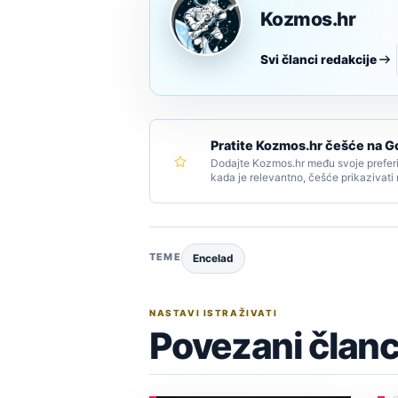
Kozmos.hr
Svi članci redakcije
Pratite Kozmos.hr češće na G
Dodajte Kozmos.hr među svoje preferi
kada je relevantno, češće prikazivati
TEME
Encelad
NASTAVI ISTRAŽIVATI
Povezani članc