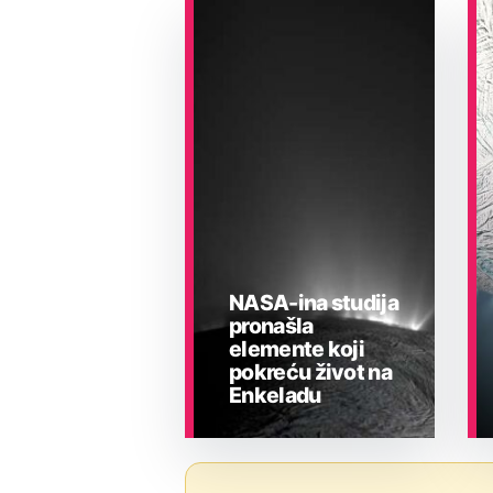
NASA-ina studija
pronašla
elemente koji
pokreću život na
Enkeladu
ASTRONOMIJA