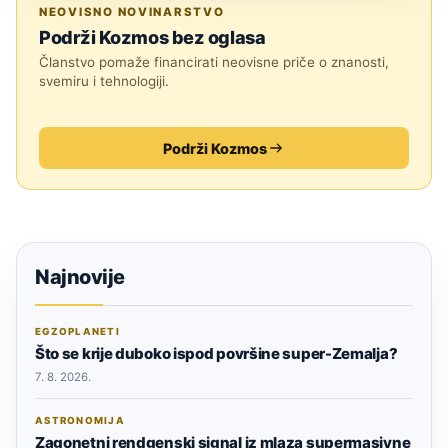
TEHNOLOGIJA
NEOVISNO NOVINARSTVO
Podrži Kozmos bez oglasa
Članstvo pomaže financirati neovisne priče o znanosti,
svemiru i tehnologiji.
Podrži Kozmos
Najnovije
EGZOPLANETI
Što se krije duboko ispod površine super-Zemalja?
7. 8. 2026.
ASTRONOMIJA
Zagonetni rendgenski signal iz mlaza supermasivne