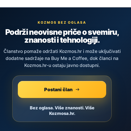
KOZMOS BEZ OGLASA
Podrži neovisne priče o svemiru,
znanosti i tehnologiji.
Članstvo pomaže održati Kozmos.hr i može uključivati
dodatne sadržaje na Buy Me a Coffee, dok članci na
Kozmos.hr-u ostaju javno dostupni.
Postani član
Bez oglasa. Više znanosti. Više
Kozmosa.hr.