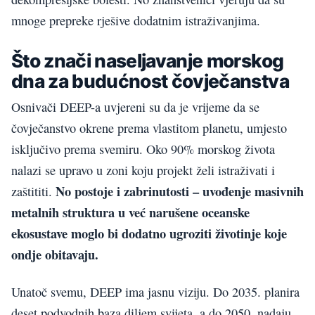
mnoge prepreke rješive dodatnim istraživanjima.
Što znači naseljavanje morskog
dna za budućnost čovječanstva
Osnivači DEEP-a uvjereni su da je vrijeme da se
čovječanstvo okrene prema vlastitom planetu, umjesto
isključivo prema svemiru. Oko 90% morskog života
nalazi se upravo u zoni koju projekt želi istraživati i
No postoje i zabrinutosti – uvođenje masivnih
zaštititi.
metalnih struktura u već narušene oceanske
ekosustave moglo bi dodatno ugroziti životinje koje
ondje obitavaju.
Unatoč svemu, DEEP ima jasnu viziju. Do 2035. planira
deset podvodnih baza diljem svijeta, a do 2050. nadaju