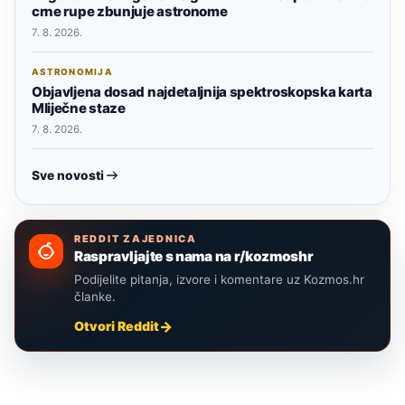
crne rupe zbunjuje astronome
7. 8. 2026.
ASTRONOMIJA
Objavljena dosad najdetaljnija spektroskopska karta
Mliječne staze
7. 8. 2026.
Sve novosti
REDDIT ZAJEDNICA
Raspravljajte s nama na r/kozmoshr
Podijelite pitanja, izvore i komentare uz Kozmos.hr
članke.
Otvori Reddit