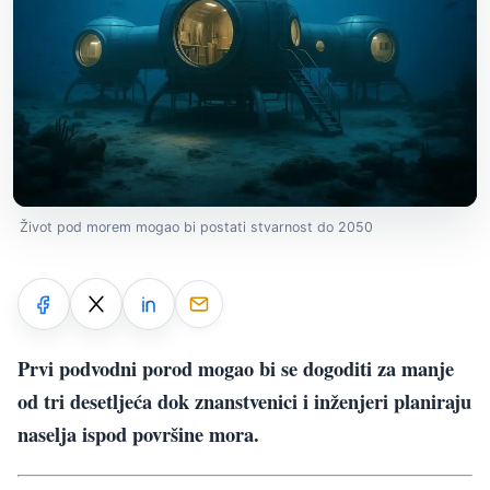
Život pod morem mogao bi postati stvarnost do 2050
Prvi podvodni porod mogao bi se dogoditi za manje
od tri desetljeća dok znanstvenici i inženjeri planiraju
naselja ispod površine mora.