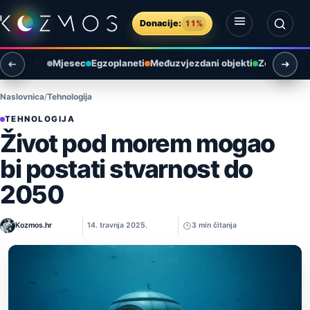
Preskoči na sadržaj
Donacije:
11%
Otvori izbornik
Otvori pretragu
Mjesec
Egzoplaneti
Međuzvjezdani objekti
Zemlja i ok
Naslovnica
Tehnologija
TEHNOLOGIJA
Život pod morem mogao
bi postati stvarnost do
2050
Kozmos.hr
14. travnja 2025.
3 min čitanja