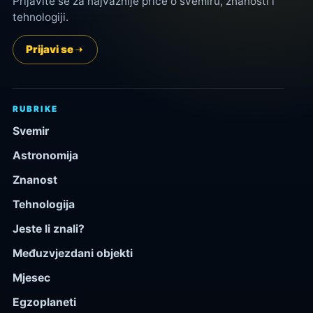
Prijavite se za najvažnije priče o svemiru, znanosti i
tehnologiji.
Prijavi se
RUBRIKE
Svemir
Astronomija
Znanost
Tehnologija
Jeste li znali?
Međuzvjezdani objekti
Mjesec
Egzoplaneti