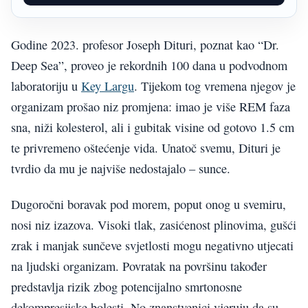
Godine 2023. profesor Joseph Dituri, poznat kao “Dr.
Deep Sea”, proveo je rekordnih 100 dana u podvodnom
laboratoriju u
Key Largu
. Tijekom tog vremena njegov je
organizam prošao niz promjena: imao je više REM faza
sna, niži kolesterol, ali i gubitak visine od gotovo 1.5 cm
te privremeno oštećenje vida. Unatoč svemu, Dituri je
tvrdio da mu je najviše nedostajalo – sunce.
Dugoročni boravak pod morem, poput onog u svemiru,
nosi niz izazova. Visoki tlak, zasićenost plinovima, gušći
zrak i manjak sunčeve svjetlosti mogu negativno utjecati
na ljudski organizam. Povratak na površinu također
predstavlja rizik zbog potencijalno smrtonosne
dekompresijske bolesti. No znanstvenici vjeruju da su