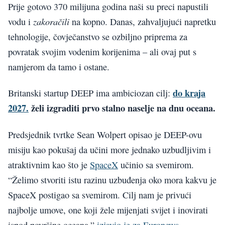
Prije gotovo 370 milijuna godina naši su preci napustili
zakoračili
vodu i
na kopno. Danas, zahvaljujući napretku
tehnologije, čovječanstvo se ozbiljno priprema za
povratak svojim vodenim korijenima – ali ovaj put s
namjerom da tamo i ostane.
do kraja
Britanski startup DEEP ima ambiciozan cilj:
2027.
želi izgraditi prvo stalno naselje na dnu oceana.
Predsjednik tvrtke Sean Wolpert opisao je DEEP-ovu
misiju kao pokušaj da učini more jednako uzbudljivim i
atraktivnim kao što je
SpaceX
učinio sa svemirom.
“Želimo stvoriti istu razinu uzbuđenja oko mora kakvu je
SpaceX postigao sa svemirom. Cilj nam je privući
najbolje umove, one koji žele mijenjati svijet i inovirati
ispod površine oceana,”
izjavio je za Euronews
.