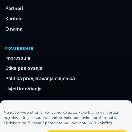
Partneri
Kontakt
O nama
POVJERENJE
Impressum
Etika poslovanja
Politika provjeravanja činjenica
Uvjeti korištenja
Na našoj web stranici koristimo kolačiće kako bismo vam pružili
© 2026 Kozmos.hr. Sva prava pridržana.
najrelevantnije iskustvo pamteći vaše postavke i preferencije.
Pritiskom na "Prihvati" pristajete na upotrebu SVIH kolačića.
Svemir, znanost, tehnologija i velike ideje za znatiželjne
čitatelje.