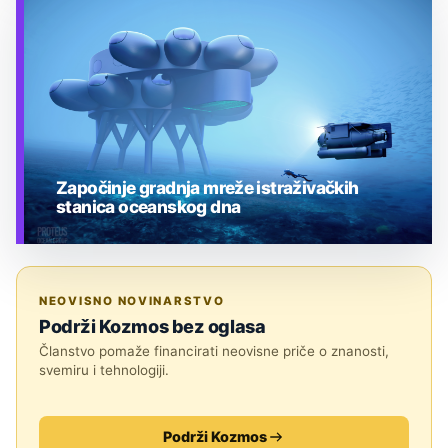
TEHNOLOGIJA
Započinje gradnja mreže istraživačkih
stanica oceanskog dna
TEHNOLOGIJA
NEOVISNO NOVINARSTVO
Podrži Kozmos bez oglasa
Članstvo pomaže financirati neovisne priče o znanosti,
svemiru i tehnologiji.
Podrži Kozmos