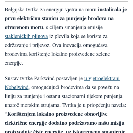
instalirala je
Belgijska tvrtka za energiju vjetra na moru
prvu električnu stanicu za punjenje brodova na
otvorenom moru
, s ciljem smanjenja emisije
stakleničkih plinova
iz plovila koja se koriste za
održavanje i prijevoz. Ova inovacija omogućava
brodovima korištenje lokalno proizvedene zelene
energije.
Sustav tvrtke Parkwind postavljen je
u vjetroelektrani
Nobelwind
, omogućujući brodovima da se povežu na
liniju za punjenje i ostanu stacionarni tijekom punjenja
unatoč morskim strujama. Tvrtka je u priopćenju navela:
Korištenjem lokalno proizvedene obnovljive
“
električne energije dodatno podržavamo našu misiju
proizvodnje čiste energije, uz istovremeno smanjenje