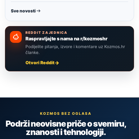
Sve novosti
REDDIT ZAJEDNICA
Raspravljajte s nama na r/kozmoshr
Podijelite pitanja, izvore i komentare uz Kozmos.hr
članke.
Otvori Reddit
KOZMOS BEZ OGLASA
Podrži neovisne priče o svemiru,
znanosti i tehnologiji.