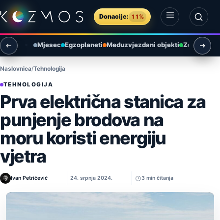
Preskoči na sadržaj
Donacije:
11%
Otvori izbornik
Otvori pretragu
Mjesec
Egzoplaneti
Međuzvjezdani objekti
Zemlja i ok
Naslovnica
Tehnologija
TEHNOLOGIJA
Prva električna stanica za
punjenje brodova na
moru koristi energiju
vjetra
Ivan Petričević
24. srpnja 2024.
3 min čitanja