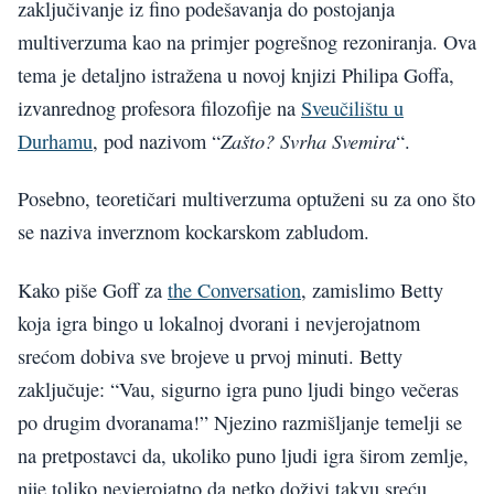
zaključivanje iz fino podešavanja do postojanja
multiverzuma kao na primjer pogrešnog rezoniranja. Ova
tema je detaljno istražena u novoj knjizi Philipa Goffa,
izvanrednog profesora filozofije na
Sveučilištu u
Zašto? Svrha Svemira
Durhamu
, pod nazivom “
“.
Posebno, teoretičari multiverzuma optuženi su za ono što
se naziva inverznom kockarskom zabludom.
Kako piše Goff za
the Conversation
, zamislimo Betty
koja igra bingo u lokalnoj dvorani i nevjerojatnom
srećom dobiva sve brojeve u prvoj minuti. Betty
zaključuje: “Vau, sigurno igra puno ljudi bingo večeras
po drugim dvoranama!” Njezino razmišljanje temelji se
na pretpostavci da, ukoliko puno ljudi igra širom zemlje,
nije toliko nevjerojatno da netko doživi takvu sreću.