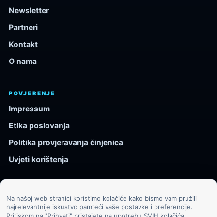
Newsletter
Partneri
Kontakt
O nama
POVJERENJE
Impressum
Etika poslovanja
Politika provjeravanja činjenica
Uvjeti korištenja
Na našoj web stranici koristimo kolačiće kako bismo vam pružili
© 2026 Kozmos.hr. Sva prava pridržana.
najrelevantnije iskustvo pamteći vaše postavke i preferencije.
Pritiskom na "Prihvati" pristajete na upotrebu SVIH kolačića.