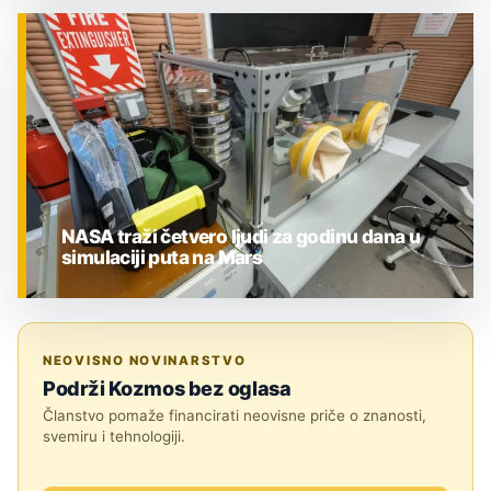
ZNANOST
NASA traži četvero ljudi za godinu dana u
simulaciji puta na Mars
ZNANOST
NEOVISNO NOVINARSTVO
Podrži Kozmos bez oglasa
Članstvo pomaže financirati neovisne priče o znanosti,
svemiru i tehnologiji.