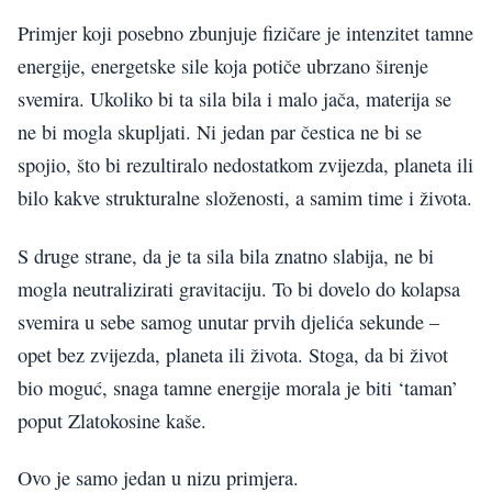
Primjer koji posebno zbunjuje fizičare je intenzitet tamne
energije, energetske sile koja potiče ubrzano širenje
svemira. Ukoliko bi ta sila bila i malo jača, materija se
ne bi mogla skupljati. Ni jedan par čestica ne bi se
spojio, što bi rezultiralo nedostatkom zvijezda, planeta ili
bilo kakve strukturalne složenosti, a samim time i života.
S druge strane, da je ta sila bila znatno slabija, ne bi
mogla neutralizirati gravitaciju. To bi dovelo do kolapsa
svemira u sebe samog unutar prvih djelića sekunde –
opet bez zvijezda, planeta ili života. Stoga, da bi život
bio moguć, snaga tamne energije morala je biti ‘taman’
poput Zlatokosine kaše.
Ovo je samo jedan u nizu primjera.