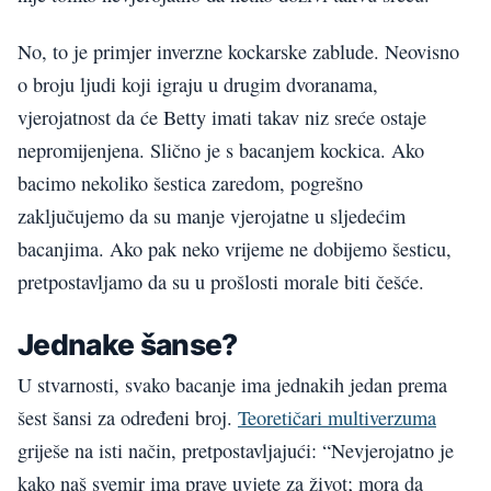
No, to je primjer inverzne kockarske zablude. Neovisno
o broju ljudi koji igraju u drugim dvoranama,
vjerojatnost da će Betty imati takav niz sreće ostaje
nepromijenjena. Slično je s bacanjem kockica. Ako
bacimo nekoliko šestica zaredom, pogrešno
zaključujemo da su manje vjerojatne u sljedećim
bacanjima. Ako pak neko vrijeme ne dobijemo šesticu,
pretpostavljamo da su u prošlosti morale biti češće.
Jednake šanse?
U stvarnosti, svako bacanje ima jednakih jedan prema
šest šansi za određeni broj.
Teoretičari multiverzuma
griješe na isti način, pretpostavljajući: “Nevjerojatno je
kako naš svemir ima prave uvjete za život; mora da