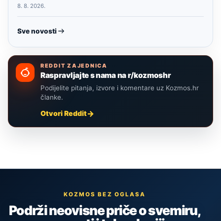
8. 8. 2026.
Sve novosti
REDDIT ZAJEDNICA
Raspravljajte s nama na r/kozmoshr
Podijelite pitanja, izvore i komentare uz Kozmos.hr
članke.
Otvori Reddit
KOZMOS BEZ OGLASA
Podrži neovisne priče o svemiru,