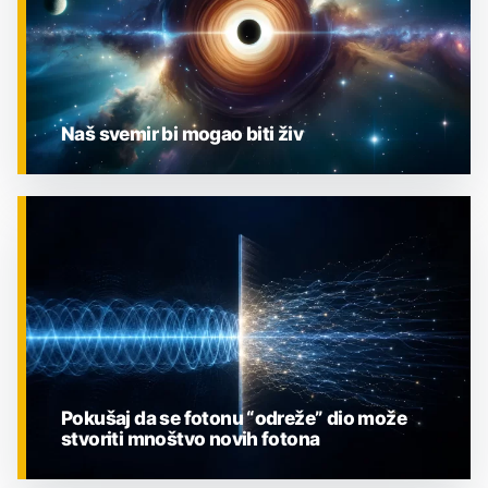
Naš svemir bi mogao biti živ
ZNANOST
Pokušaj da se fotonu “odreže” dio može
stvoriti mnoštvo novih fotona