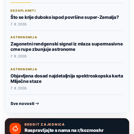
EGZOPLANETI
Što se krije duboko ispod površine super-Zemalja?
7. 8. 2026.
ASTRONOMIJA
Zagonetni rendgenski signal iz mlaza supermasivne
crne rupe zbunjuje astronome
7. 8. 2026.
ASTRONOMIJA
Objavljena dosad najdetaljnija spektroskopska karta
Mliječne staze
7. 8. 2026.
Sve novosti
REDDIT ZAJEDNICA
Raspravljajte s nama na r/kozmoshr