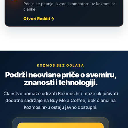
Podijelite pitanja, izvore i komentare uz Kozmos.hr
članke.
Otvori Reddit
KOZMOS BEZ OGLASA
Podrži neovisne priče o svemiru,
znanosti i tehnologiji.
Članstvo pomaže održati Kozmos.hr i može uključivati
dodatne sadržaje na Buy Me a Coffee, dok članci na
Kozmos.hr-u ostaju javno dostupni.