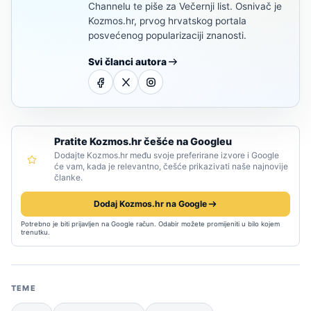
Channelu te piše za Večernji list. Osnivač je
Kozmos.hr, prvog hrvatskog portala
posvećenog popularizaciji znanosti.
Svi članci autora
Pratite Kozmos.hr češće na Googleu
Dodajte Kozmos.hr među svoje preferirane izvore i Google
će vam, kada je relevantno, češće prikazivati naše najnovije
članke.
Dodaj Kozmos.hr na Google
Potrebno je biti prijavljen na Google račun. Odabir možete promijeniti u bilo kojem
trenutku.
TEME