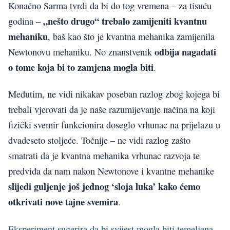
Konačno Sarma tvrdi da bi do tog vremena – za tisuću
„nešto drugo“ trebalo zamijeniti kvantnu
godina –
mehaniku
, baš kao što je kvantna mehanika zamijenila
odbija nagađati
Newtonovu mehaniku. No znanstvenik
o tome koja bi to zamjena mogla biti
.
Međutim, ne vidi nikakav poseban razlog zbog kojega bi
trebali vjerovati da je naše razumijevanje načina na koji
fizički svemir funkcionira doseglo vrhunac na prijelazu u
dvadeseto stoljeće. Točnije – ne vidi razlog zašto
smatrati da je kvantna mehanika vrhunac razvoja te
predviđa da nam nakon Newtonove i kvantne mehanike
slijedi guljenje još jednog ‘sloja luka’ kako ćemo
otkrivati nove tajne svemira
.
Eksperiment sugerira da bi svijest mogla biti temeljena