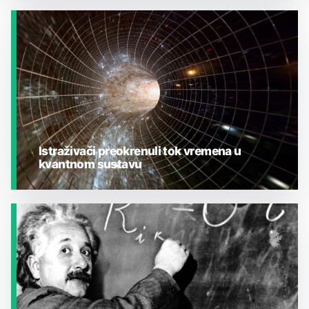
JESTE LI ZNALI?
Istraživači preokrenuli tok vremena u
kvantnom sustavu
JESTE LI ZNALI?