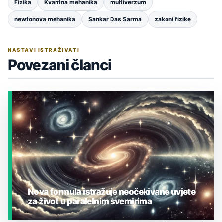
Fizika
Kvantna mehanika
multiverzum
newtonova mehanika
Sankar Das Sarma
zakoni fizike
NASTAVI ISTRAŽIVATI
Povezani članci
Nova formula istražuje neočekivane uvjete
za život u paralelnim svemirima