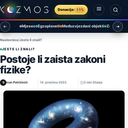
Preskoči na sadržaj
Donacije:
11%
Otvori izbornik
Otvori pretragu
Mjesec
Egzoplaneti
Međuzvjezdani objekti
Zemlja i ok
Naslovnica
Jeste li znali?
JESTE LI ZNALI?
Postoje li zaista zakoni
fizike?
Ivan Petričević
14. prosinca 2022.
3 min čitanja