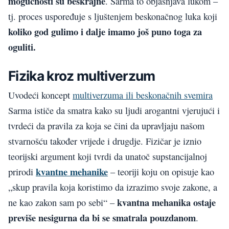
mogućnosti su beskrajne
. Sarma to objašnjava lukom –
tj. proces uspoređuje s ljuštenjem beskonačnog luka koji
koliko god gulimo i dalje imamo još puno toga za
oguliti.
Fizika kroz multiverzum
Uvodeći koncept
multiverzuma ili beskonačnih svemira
Sarma ističe da smatra kako su ljudi arogantni vjerujući i
tvrdeći da pravila za koja se čini da upravljaju našom
stvarnošću također vrijede i drugdje. Fizičar je iznio
teorijski argument koji tvrdi da unatoč supstancijalnoj
kvantne mehanike
prirodi
– teoriji koju on opisuje kao
„skup pravila koja koristimo da izrazimo svoje zakone, a
kvantna mehanika ostaje
ne kao zakon sam po sebi“ –
previše nesigurna da bi se smatrala pouzdanom
.