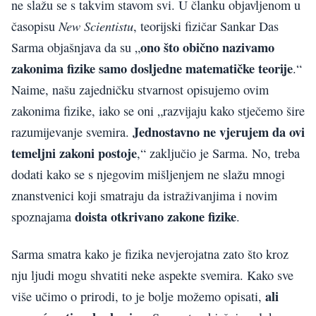
ne slažu se s takvim stavom svi. U članku objavljenom u
New Scientistu
časopisu
, teorijski fizičar Sankar Das
ono što obično nazivamo
Sarma objašnjava da su „
zakonima fizike samo dosljedne matematičke teorije
.“
Naime, našu zajedničku stvarnost opisujemo ovim
zakonima fizike, iako se oni „razvijaju kako stječemo šire
Jednostavno ne vjerujem da ovi
razumijevanje svemira.
temeljni zakoni postoje
,“ zaključio je Sarma. No, treba
dodati kako se s njegovim mišljenjem ne slažu mnogi
znanstvenici koji smatraju da istraživanjima i novim
doista otkrivano zakone fizike
spoznajama
.
Sarma smatra kako je fizika nevjerojatna zato što kroz
nju ljudi mogu shvatiti neke aspekte svemira. Kako sve
ali
više učimo o prirodi, to je bolje možemo opisati,