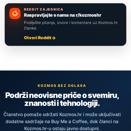
REDDIT ZAJEDNICA
Raspravljajte s nama na r/kozmoshr
Podijelite pitanja, izvore i komentare uz Kozmos.hr
članke.
Otvori Reddit
KOZMOS BEZ OGLASA
Podrži neovisne priče o svemiru,
znanosti i tehnologiji.
Članstvo pomaže održati Kozmos.hr i može uključivati
dodatne sadržaje na Buy Me a Coffee, dok članci na
Kozmos.hr-u ostaju javno dostupni.