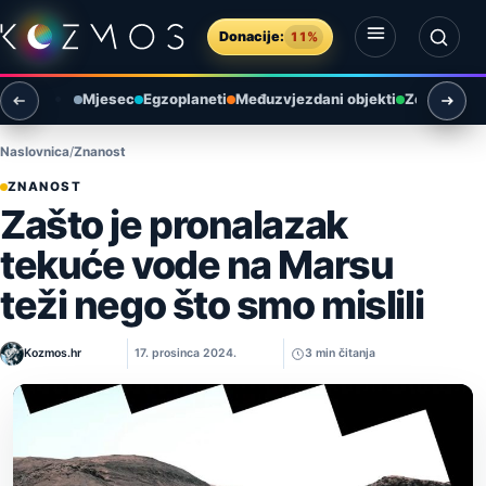
Preskoči na sadržaj
Donacije:
11%
Otvori izbornik
Otvori pretragu
Mjesec
Egzoplaneti
Međuzvjezdani objekti
Zemlja i ok
Naslovnica
Znanost
ZNANOST
Zašto je pronalazak
tekuće vode na Marsu
teži nego što smo mislili
Kozmos.hr
17. prosinca 2024.
3 min čitanja