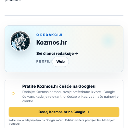
O REDAKCIJI
Kozmos.hr
Svi članci redakcije
Web
PROFILI
Pratite Kozmos.hr češće na Googleu
Dodajte Kozmos.hr među svoje preferirane izvore i Google
će vam, kada je relevantno, češće prikazivati naše najnovije
članke.
Dodaj Kozmos.hr na Google
Potrebno je biti prijavljen na Google račun. Odabir možete promijeniti u bilo kojem
trenutku.