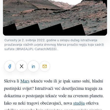
Curiosity je 2. svibnja 2022. godine u sklopu dužeg istraživanja
proučavanja vlažnih uvjeta drevnog Marsa proučio regiju koja sadrži
sulfate (©NASA/JPL-Caltech/MSSS).
Skriva li
Mars
tekuću vodu ili je ipak samo suhi, hladni
pustinjski svijet? Istraživači već desetljećima tragaju za
dokazima o postojanju tekuće vode na crvenom planetu.
Iako su neki tragovi obećavajući, nova
studija
otkriva