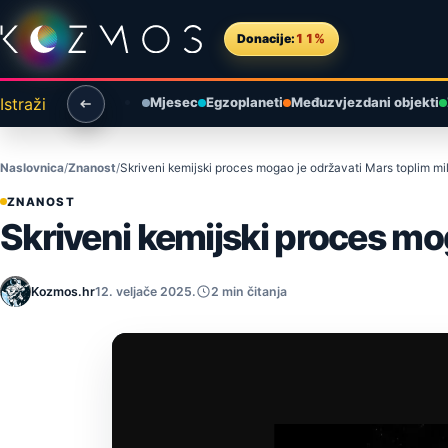
Preskoči na sadržaj
Donacije:
11%
Istraži
Mjesec
Egzoplaneti
Međuzvjezdani objekti
Naslovnica
Znanost
Skriveni kemijski proces mogao je održavati Mars toplim mi
ZNANOST
Skriveni kemijski proces mo
Kozmos.hr
12. veljače 2025.
2 min čitanja