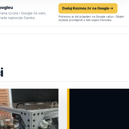
oogleu
Dodaj Kozmos.hr na Google
rane izvore i Google će vam,
Potrebno je biti prijavljen na Google račun. Odabir
 naše najnovije članke.
možete promijeniti u bilo kojem trenutku.
i