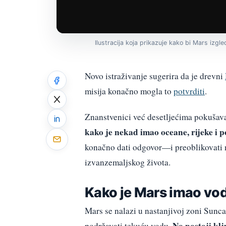
Ilustracija koja prikazuje kako bi Mars izg
Novo istraživanje sugerira da je drevni
misija konačno mogla to
potvrditi
.
Znanstvenici već desetljećima pokušava
kako je nekad imao oceane, rijeke i
konačno dati odgovor—i preoblikovati n
izvanzemaljskog života.
Kako je Mars imao vod
Mars se nalazi u nastanjivoj zoni Sunca
No postoji kl
podržavati tekuću vodu.