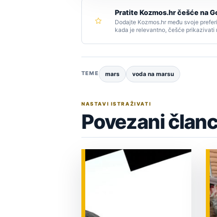
Pratite Kozmos.hr češće na G
Dodajte Kozmos.hr među svoje preferi
kada je relevantno, češće prikazivati
TEME
mars
voda na marsu
NASTAVI ISTRAŽIVATI
Povezani članc