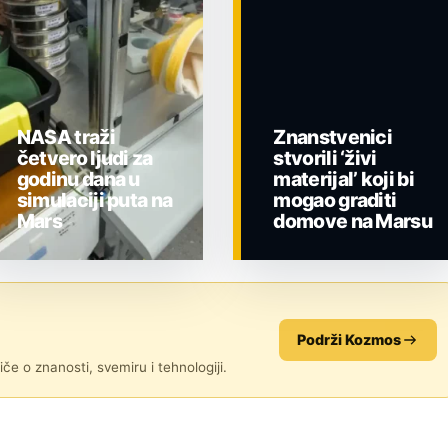
NASA traži
Znanstvenici
četvero ljudi za
stvorili ‘živi
godinu dana u
materijal’ koji bi
simulaciji puta na
mogao graditi
Mars
domove na Marsu
ZNANOST
ZNANOST
Podrži Kozmos
če o znanosti, svemiru i tehnologiji.