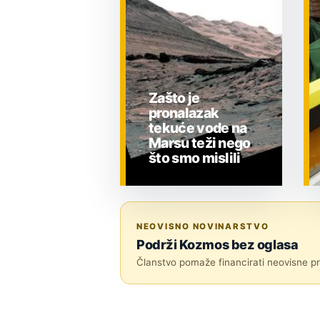
Zašto je
pronalazak
tekuće vode na
Marsu teži nego
što smo mislili
ZNANOST
NEOVISNO NOVINARSTVO
Podrži Kozmos bez oglasa
Članstvo pomaže financirati neovisne pri