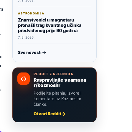
7. 8. 2026.
em
ASTRONOMIJA
Znanstvenici u magnetaru
pronašli trag kvantnog učinka
predviđenog prije 90 godina
,
7. 8. 2026.
Sve novosti
ju
u
REDDIT ZAJEDNICA
Raspravljajte s nama na
r/kozmoshr
u
Podijelite pitanja, izvore i
komentare uz Kozmos.hr
članke.
Otvori Reddit