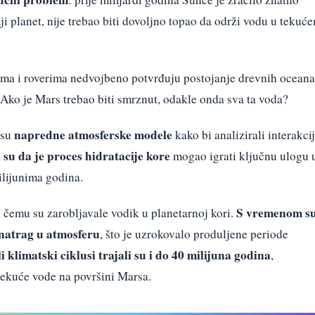
ji planet, nije trebao biti dovoljno topao da održi vodu u tekuć
tima i roverima nedvojbeno potvrđuju postojanje drevnih oceana
 Ako je Mars trebao biti smrznut, odakle onda sva ta voda?
napredne atmosferske modele
 su
kako bi analizirali interakci
i su da je proces hidratacije kore
mogao igrati ključnu ulogu 
ilijunima godina.
S vremenom s
i čemu su zarobljavale vodik u planetarnoj kori.
 natrag u atmosferu
, što je uzrokovalo produljene periode
li klimatski ciklusi trajali su i do 40 milijuna godina
,
tekuće vode na površini Marsa.