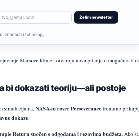
Želim newsletter
, znanosti i tehnologiji.
ijevanje Marsove klime i otvaraju nova pitanja o mogućnosti d
 bi dokazati teoriju—ali postoje
NASA-in rover Perseverance
im simulacijama,
trenutno prikupl
ravne dokaze
.
mple Return suočen s odgodama i rezovima budžeta
. Ako se