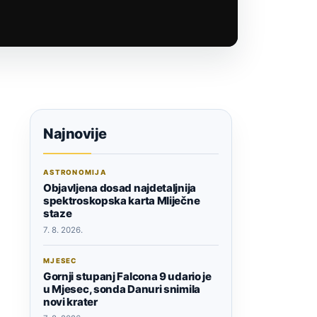
Najnovije
ASTRONOMIJA
Objavljena dosad najdetaljnija
spektroskopska karta Mliječne
staze
7. 8. 2026.
MJESEC
Gornji stupanj Falcona 9 udario je
u Mjesec, sonda Danuri snimila
novi krater