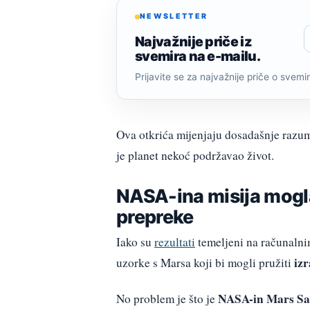
NEWSLETTER
Najvažnije priče iz
svemira na e-mailu.
Prijavite se za najvažnije priče o svemiru
Ova otkrića mijenjaju dosadašnje razum
je planet nekoć podržavao život.
NASA-ina misija mogla
prepreke
Iako su
rezultati
temeljeni na računaln
iz
uzorke s Marsa koji bi mogli pružiti
NASA-in Mars Sa
No problem je što je