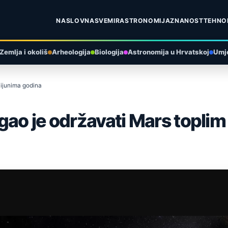
NASLOVNA
SVEMIR
ASTRONOMIJA
ZNANOST
TEHNO
Zemlja i okoliš
Arheologija
Biologija
Astronomija u Hrvatskoj
Umje
lijunima godina
gao je održavati Mars toplim