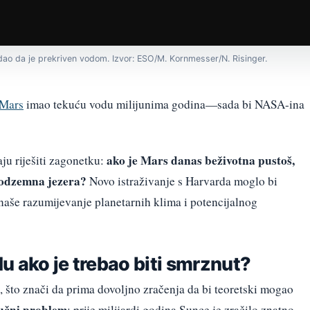
ledao da je prekriven vodom. Izvor: ESO/M. Kornmesser/N. Risinger.
Mars
imao tekuću vodu milijunima godina—sada bi NASA-ina
ako je Mars danas beživotna pustoš,
ju riješiti zagonetku:
 podzemna jezera?
Novo istraživanje s Harvarda moglo bi
aše razumijevanje planetarnih klima i potencijalnog
u ako je trebao biti smrznut?
, što znači da prima dovoljno zračenja da bi teoretski mogao
jučni problem
: prije milijardi godina Sunce je zračilo znatno