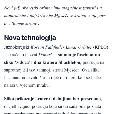
Novi južnokorejski orbiter ima mogućnost zaviriti i u
najmračnije i najskrivenije Mjesečeve kratere s njegove
tzv. ‘tamne strane’.
Nova tehnologija
Korean Pathfinder Lunar Orbiter
Južnokorejski
(KPLO)
snimio je fascinantnu
Danuri
– skraćeno nazvat
–
sliku ‘zidova’ i dna kratera Shackleton
, područja na
suprotnoj (ili tzv. tamnoj) strani Mjeseca. Ova slika
fascinantna je zato što je riječ o krateru koji se inače
nalazi u vječnom mraku.
Slika prikazuje krater u detaljima bez presedana
,
osvjetljavajući područja koja su do sada bila poznata
samo preko potpuno zatamnjenih slika i promatranja