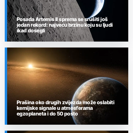
Posada Artemis II sprema se srušiti još
jedan rekord: najveću brzinu koju su ljudi
ikad dosegli
SVEMIR
Prašina oko drugih zvijezda može oslabiti
kemijske signale u atmosferama
egzoplaneta i do 50 posto