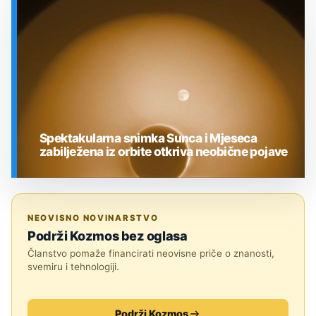
SVEMIR
Spektakularna snimka Sunca i Mjeseca
zabilježena iz orbite otkriva neobične pojave
SVEMIR
NEOVISNO NOVINARSTVO
Podrži Kozmos bez oglasa
Članstvo pomaže financirati neovisne priče o znanosti,
svemiru i tehnologiji.
Podrži Kozmos