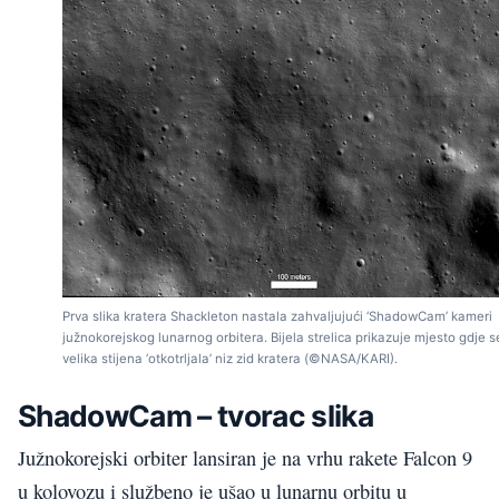
Prva slika kratera Shackleton nastala zahvaljujući ‘ShadowCam’ kameri
južnokorejskog lunarnog orbitera. Bijela strelica prikazuje mjesto gdje s
velika stijena ‘otkotrljala’ niz zid kratera (©NASA/KARI).
ShadowCam – tvorac slika
Južnokorejski orbiter lansiran je na vrhu rakete Falcon 9
u kolovozu i službeno je ušao u lunarnu orbitu u