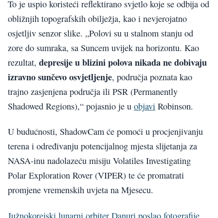
To je uspio koristeći reflektirano svjetlo koje se odbija od
obližnjih topografskih obilježja, kao i nevjerojatno
osjetljiv senzor slike. „Polovi su u stalnom stanju od
zore do sumraka, sa Suncem uvijek na horizontu. Kao
depresije u blizini polova nikada ne dobivaju
rezultat,
izravno sunčevo osvjetljenje
, područja poznata kao
trajno zasjenjena područja ili PSR (Permanently
Shadowed Regions),“ pojasnio je u
objavi
Robinson.
U budućnosti, ShadowCam će pomoći u procjenjivanju
terena i određivanju potencijalnog mjesta slijetanja za
NASA-inu nadolazeću misiju Volatiles Investigating
Polar Exploration Rover (VIPER) te će promatrati
promjene vremenskih uvjeta na Mjesecu.
Južnokorejski lunarni orbiter Danuri poslao fotografije