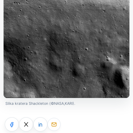
Slika kratera Shackleton (©NASA,KARI).