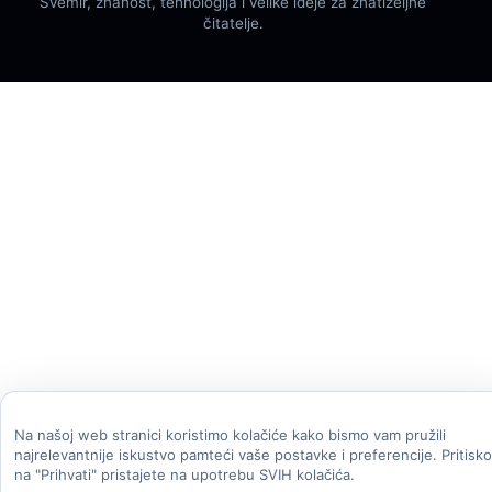
Svemir, znanost, tehnologija i velike ideje za znatiželjne
čitatelje.
Na našoj web stranici koristimo kolačiće kako bismo vam pružili
najrelevantnije iskustvo pamteći vaše postavke i preferencije. Pritisk
na "Prihvati" pristajete na upotrebu SVIH kolačića.