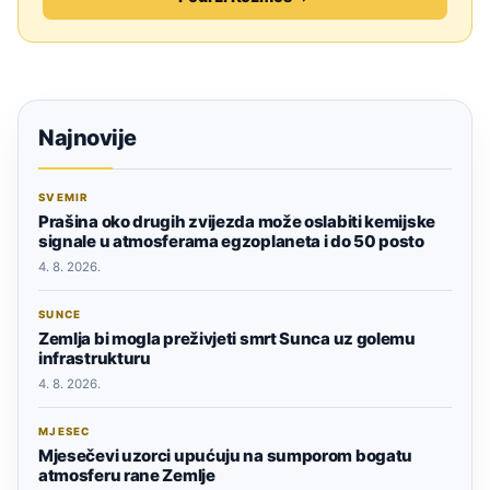
Najnovije
SVEMIR
Prašina oko drugih zvijezda može oslabiti kemijske
signale u atmosferama egzoplaneta i do 50 posto
4. 8. 2026.
SUNCE
Zemlja bi mogla preživjeti smrt Sunca uz golemu
infrastrukturu
4. 8. 2026.
MJESEC
Mjesečevi uzorci upućuju na sumporom bogatu
atmosferu rane Zemlje