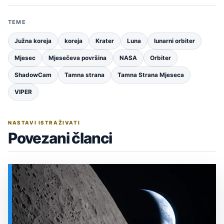
TEME
Južna koreja
koreja
Krater
Luna
lunarni orbiter
Mjesec
Mjesečeva površina
NASA
Orbiter
ShadowCam
Tamna strana
Tamna Strana Mjeseca
VIPER
NASTAVI ISTRAŽIVATI
Povezani članci