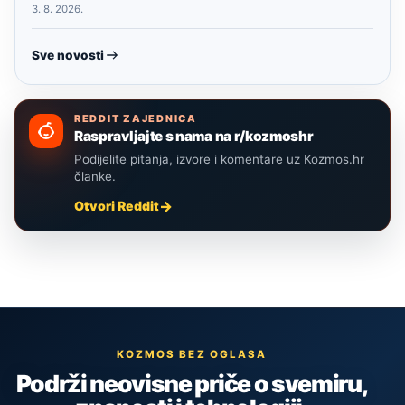
3. 8. 2026.
Sve novosti
REDDIT ZAJEDNICA
Raspravljajte s nama na r/kozmoshr
Podijelite pitanja, izvore i komentare uz Kozmos.hr
članke.
Otvori Reddit
KOZMOS BEZ OGLASA
Podrži neovisne priče o svemiru,