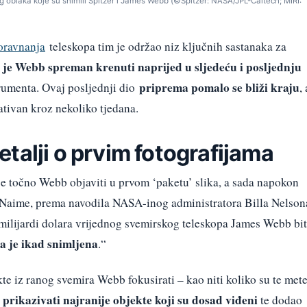
 oblaka koje su snimili Spitzer i James Webb (©Spitzer: NASA/JPL-Caltech; MIRI:
oravnanja
teleskopa tim je održao niz ključnih sastanaka za
a je Webb spreman krenuti naprijed u sljedeću i posljednju
priprema pomalo se bliži kraju
rumenta. Ovaj posljednji dio
, 
ativan kroz nekoliko tjedana.
talji o prvim fotografijama
e točno Webb objaviti u prvom ‘paketu’ slika, a sada napokon
Naime, prema navodila NASA-inog administratora Billa Nelson
 milijardi dolara vrijednog svemirskog teleskopa James Webb bit
a je ikad snimljena
.“
kte iz ranog svemira Webb fokusirati – kao niti koliko su te met
 prikazivati najranije objekte koji su dosad viđeni
te dodao