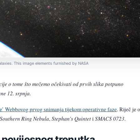
laxies. This image elements furnished by NASA
ije o tome što možemo očekivati od prvih slika potpuno
ne 12. srpnja.
e’ Webbovog prvog snimanja tijekom operativne faze
. Riječ je o
Southern
Ring Nebula
,
Stephan’s Quintet
i
SMACS 0723
.
 povijesnog trenutka