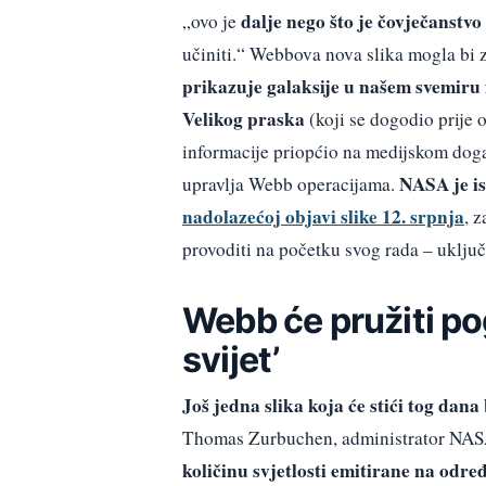
dalje nego što je čovječanstvo
„ovo je
učiniti.“ Webbova nova slika mogla bi z
prikazuje galaksije u našem svemiru 
Velikog praska
(koji se dogodio prije o
informacije priopćio na medijskom doga
NASA je is
upravlja Webb operacijama.
nadolazećoj objavi slike 12. srpnja
, 
provoditi na početku svog rada – uključ
Webb će pružiti po
svijet’
Još jedna slika koja će stići tog dan
Thomas Zurbuchen, administrator NASA-
količinu svjetlosti emitirane na odr