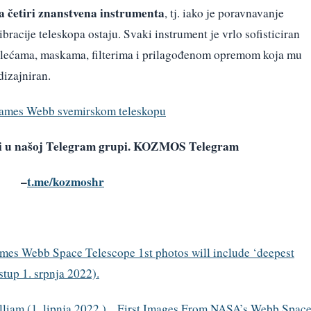
 četiri znanstvena instrumenta
, tj. iako je poravnavanje
bracije teleskopa ostaju. Svaki instrument je vrlo sofisticiran
 lećama, maskama, filterima i prilagođenom opremom koja mu
dizajniran.
 o James Webb svemirskom teleskopu
avi u našoj Telegram grupi. KOZMOS Telegram
–
t.me/kozmoshr
James Webb Space Telescope 1st photos will include ‘deepest
stup 1. srpnja 2022).
lliam (1. lipnja 2022.), „First Images From NASA’s Webb Spac