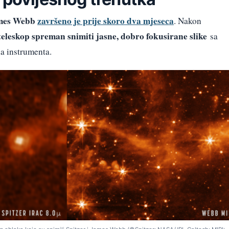
ames Webb
završeno je prije skoro dva mjeseca
. Nakon
eleskop spreman snimiti jasne, dobro fokusirane slike
sa
a instrumenta.