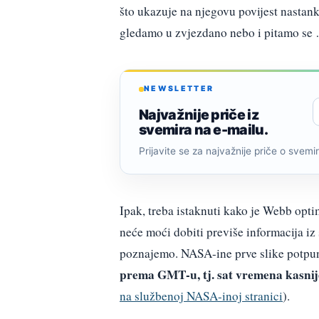
što ukazuje na njegovu povijest nastan
gledamo u zvjezdano nebo i pitamo se …
NEWSLETTER
Najvažnije priče iz
svemira na e-mailu.
Prijavite se za najvažnije priče o svemiru
Ipak, treba istaknuti kako je Webb opt
neće moći dobiti previše informacija iz 
poznajemo. NASA-ine prve slike potpu
prema GMT-u, tj. sat vremena kasni
na službenoj NASA-inoj stranici
).