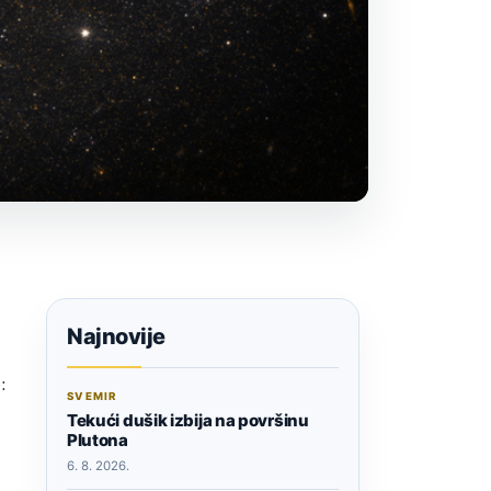
Najnovije
:
SVEMIR
Tekući dušik izbija na površinu
Plutona
6. 8. 2026.