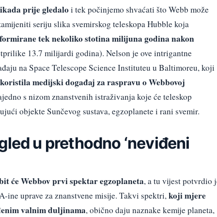
 ikada prije gledalo
i tek počinjemo shvaćati što Webb može
amijeniti seriju slika svemirskog teleskopa Hubble koja
formirane tek nekoliko stotina milijuna godina nakon
tprilike 13.7 milijardi godina). Nelson je ove intrigantne
đaju na Space Telescope Science Instituteu u Baltimoreu, koji
koristila medijski događaj za raspravu o Webbovoj
zajedno s nizom znanstvenih istraživanja koje će teleskop
ujući objekte Sunčevog sustava, egzoplanete i rani svemir.
gled u prethodno ‘neviđeni
a bit će Webbov prvi spektar egzoplaneta
, a tu vijest potvrdio 
koji mjere
ine uprave za znanstvene misije. Takvi spektri,
eđenim valnim duljinama
, obično daju naznake kemije planeta,