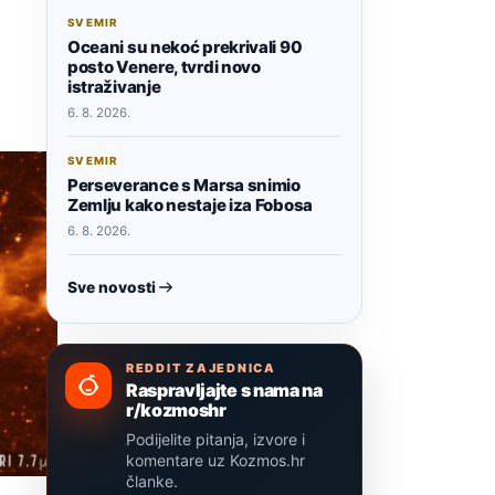
SVEMIR
Oceani su nekoć prekrivali 90
posto Venere, tvrdi novo
istraživanje
6. 8. 2026.
SVEMIR
Perseverance s Marsa snimio
Zemlju kako nestaje iza Fobosa
6. 8. 2026.
Sve novosti
REDDIT ZAJEDNICA
Raspravljajte s nama na
r/kozmoshr
Podijelite pitanja, izvore i
komentare uz Kozmos.hr
članke.