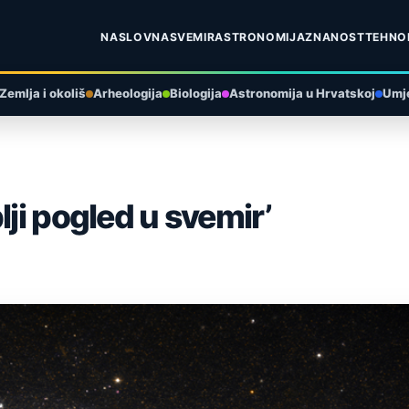
NASLOVNA
SVEMIR
ASTRONOMIJA
ZNANOST
TEHNO
Zemlja i okoliš
Arheologija
Biologija
Astronomija u Hrvatskoj
Umje
lji pogled u svemir’