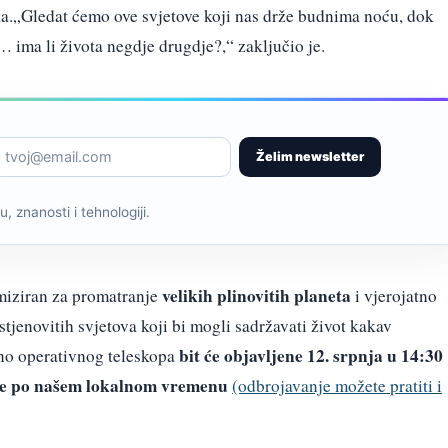
ka.„Gledat ćemo ove svjetove koji nas drže budnima noću, dok
 ima li života negdje drugdje?,“ zaključio je.
Želim newsletter
, znanosti i tehnologiji.
velikih plinovitih planeta
imiziran za promatranje
i vjerojatno
stjenovitih svjetova koji bi mogli sadržavati život kakav
bit će objavljene 12. srpnja
u 14:30
no operativnog teleskopa
je po našem lokalnom vremenu
(odbrojavanje možete pratiti i