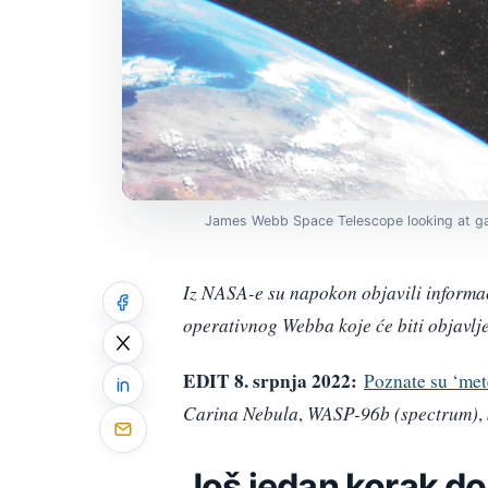
James Webb Space Telescope looking at ga
Iz NASA-e su napokon objavili informac
operativnog Webba koje će biti objavlje
EDIT 8. srpnja 2022:
Poznate su ‘met
Carina Nebula
,
WASP-96b (spectrum)
,
Još jedan korak do