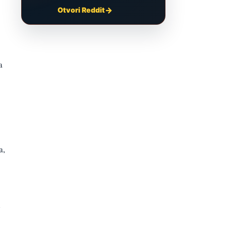
Otvori Reddit
a
a,
e