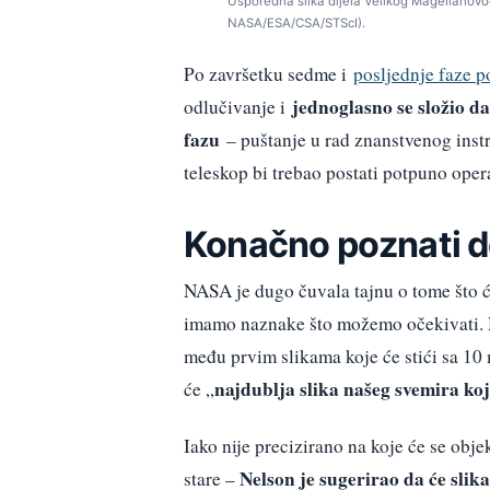
Usporedna slika dijela Velikog Magellanovog
NASA/ESA/CSA/STScI).
Po završetku sedme i
posljednje faze p
jednoglasno se složio d
odlučivanje i
fazu
– puštanje u rad znanstvenog inst
teleskop bi trebao postati potpuno oper
Konačno poznati de
NASA je dugo čuvala tajnu o tome što ć
imamo naznake što možemo očekivati. 
među prvim slikama koje će stići sa 10
najdublja slika našeg svemira koj
će „
Iako nije precizirano na koje će se obje
Nelson je sugerirao da će slika
stare –