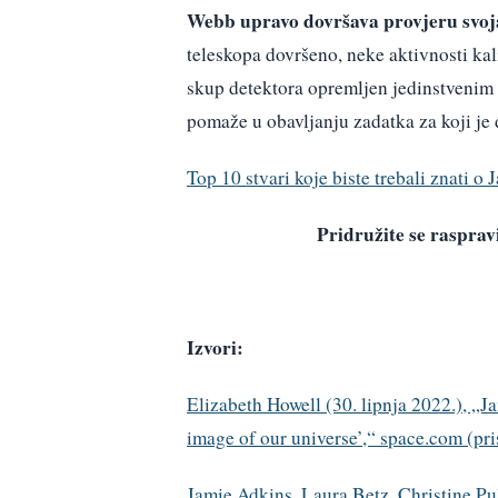
Webb upravo dovršava provjeru svoja
teleskopa dovršeno, neke aktivnosti kali
skup detektora opremljen jedinstvenim
pomaže u obavljanju zadatka za koji je 
Top 10 stvari koje biste trebali znati
Pridružite se raspr
Izvori:
Elizabeth Howell (30. lipnja 2022.), „
image of our universe’,“ space.com (pri
Jamie Adkins, Laura Betz, Christine Pu