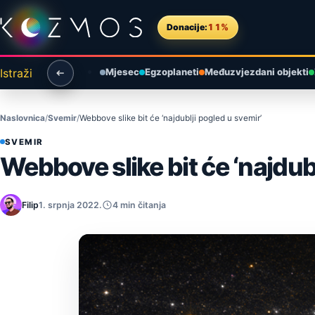
Preskoči na sadržaj
Donacije:
11%
Istraži
Mjesec
Egzoplaneti
Međuzvjezdani objekti
Naslovnica
Svemir
Webbove slike bit će ‘najdublji pogled u svemir’
SVEMIR
Webbove slike bit će ‘najdub
Filip
1. srpnja 2022.
4 min čitanja