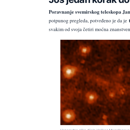
Poravnanje svemirskog teleskopa J
t
potpunog pregleda, potvrđeno je da je
svakim od svoja četiri moćna znanstven