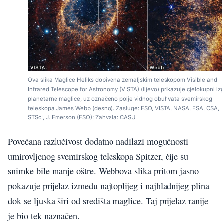
Ova slika Maglice Heliks dobivena zemaljskim teleskopom Visible and
Infrared Telescope for Astronomy (VISTA) (lijevo) prikazuje cjelokupni iz
planetarne maglice, uz označeno polje vidnog obuhvata svemirskog
teleskopa James Webb (desno). Zasluge: ESO, VISTA, NASA, ESA, CSA,
STScI, J. Emerson (ESO); Zahvala: CASU
Povećana razlučivost dodatno nadilazi mogućnosti
umirovljenog svemirskog teleskopa Spitzer, čije su
snimke bile manje oštre. Webbova slika pritom jasno
pokazuje prijelaz između najtoplijeg i najhladnijeg plina
dok se ljuska širi od središta maglice. Taj prijelaz ranije
je bio tek naznačen.