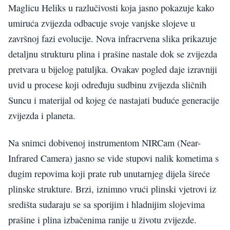
Maglicu Heliks u razlučivosti koja jasno pokazuje kako
umiruća zvijezda odbacuje svoje vanjske slojeve u
završnoj fazi evolucije. Nova infracrvena slika prikazuje
detaljnu strukturu plina i prašine nastale dok se zvijezda
pretvara u bijelog patuljka. Ovakav pogled daje izravniji
uvid u procese koji određuju sudbinu zvijezda sličnih
Suncu i materijal od kojeg će nastajati buduće generacije
zvijezda i planeta.
Na snimci dobivenoj instrumentom NIRCam (Near-
Infrared Camera) jasno se vide stupovi nalik kometima s
dugim repovima koji prate rub unutarnjeg dijela šireće
plinske strukture. Brzi, iznimno vrući plinski vjetrovi iz
središta sudaraju se sa sporijim i hladnijim slojevima
prašine i plina izbačenima ranije u životu zvijezde.