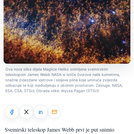
Ova nova slika dijela Maglice Heliks snimljena svemirskim
teleskopom James Webb NASA-e ističe čvorove nalik kometima,
snažne zvjezdane vjetrove i slojeve plina koje umiruća zvijezda
odbacuje te koji međudjeluju s okolnim prostorom. Zasluge: NASA,
ESA, CSA, STScI; Obrada slike: Alyssa Pagan (STScI)
Svemirski teleskop James Webb prvi je put snimio