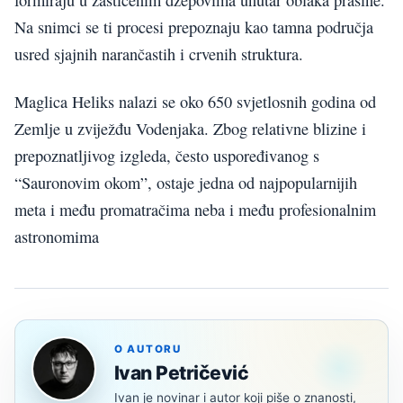
formiraju u zaštićenim džepovima unutar oblaka prašine.
Na snimci se ti procesi prepoznaju kao tamna područja
usred sjajnih narančastih i crvenih struktura.
Maglica Heliks nalazi se oko 650 svjetlosnih godina od
Zemlje u zviježđu Vodenjaka. Zbog relativne blizine i
prepoznatljivog izgleda, često uspoređivanog s
“Sauronovim okom”, ostaje jedna od najpopularnijih
meta i među promatračima neba i među profesionalnim
astronomima
O AUTORU
Ivan Petričević
Ivan je novinar i autor koji piše o znanosti,