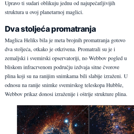
Upravo ti sudari oblikuju jednu od najupečatljivijih
struktura u ovoj planetarnoj maglici.
Dva stoljeća promatranja
Maglica Heliks bila je meta brojnih promatranja gotovo
dva stoljeća, otkako je otkrivena. Promatrali su je i
zemaljski i svemirski opservatoriji, no Webbov pogled u
bliskom infracrvenom području izdvaja sitne čvorove
plina koji su na ranijim snimkama bili slabije izraženi. U
odnosu na ranije snimke svemirskog teleskopa Hubble,
Webbov prikaz donosi izraženije i oštrije strukture plina.