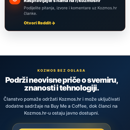
Raspravljajte s nama na r/kozmoshr
Podijelite pitanja, izvore i komentare uz Kozmos.hr
članke.
Otvori Reddit
KOZMOS BEZ OGLASA
Podrži neovisne priče o svemiru,
znanosti i tehnologiji.
Članstvo pomaže održati Kozmos.hr i može uključivati
dodatne sadržaje na Buy Me a Coffee, dok članci na
Kozmos.hr-u ostaju javno dostupni.