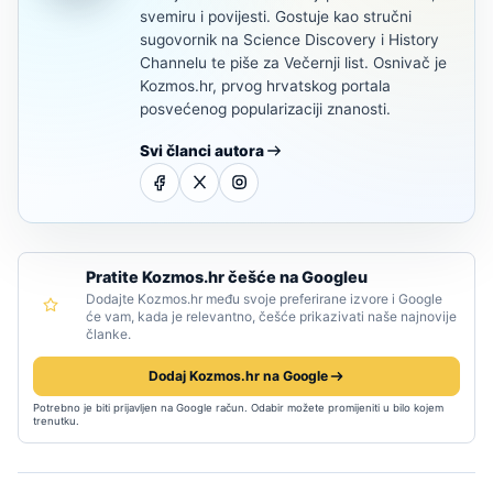
svemiru i povijesti. Gostuje kao stručni
sugovornik na Science Discovery i History
Channelu te piše za Večernji list. Osnivač je
Kozmos.hr, prvog hrvatskog portala
posvećenog popularizaciji znanosti.
Svi članci autora
Pratite Kozmos.hr češće na Googleu
Dodajte Kozmos.hr među svoje preferirane izvore i Google
će vam, kada je relevantno, češće prikazivati naše najnovije
članke.
Dodaj Kozmos.hr na Google
Potrebno je biti prijavljen na Google račun. Odabir možete promijeniti u bilo kojem
trenutku.