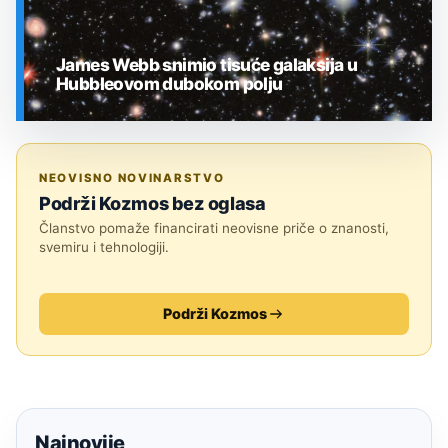
James Webb snimio tisuće galaksija u
Hubbleovom dubokom polju
SVEMIR
NEOVISNO NOVINARSTVO
Podrži Kozmos bez oglasa
Članstvo pomaže financirati neovisne priče o znanosti,
svemiru i tehnologiji.
Podrži Kozmos
Najnovije