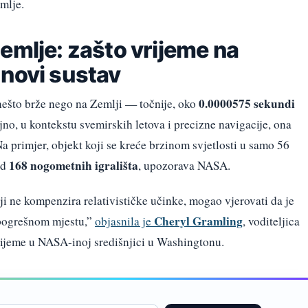
mlje.
emlje: zašto vrijeme na
 novi sustav
0.0000575 sekundi
ešto brže nego na Zemlji — točnije, oko
jno, u kontekstu svemirskih letova i precizne navigacije, ona
a primjer, objekt koji se kreće brzinom svjetlosti u samo 56
168 nogometnih igrališta
od
, upozorava NASA.
ji ne kompenzira relativističke učinke, mogao vjerovati da je
Cheryl Gramling
 pogrešnom mjestu,”
objasnila je
, voditeljica
vrijeme u NASA-inoj središnjici u Washingtonu.