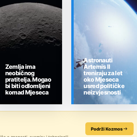
Astronauti
Zemlja ima
Artemis II
neobičnog
treniraju za let
pratitelja. Mogao
oko Mjeseca
bi biti odlomljeni
usred političke
komad Mjeseca
neizvjesnosti
SVEMIR
SVEMIR
Podrži Kozmos