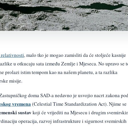
 relativnosti
, malo tko je mogao zamisliti da će stoljeće kasnije
azlike u otkucaju sata između Zemlje i Mjeseca. No upravo se t
ne prolazi istim tempom kao na našem planetu, a ta razlika
ske misije.
u Zastupničkog doma SAD-a nedavno je usvojio nacrt zakona po
beskog vremena
(Celestial Time Standardization Act). Njime se
emenski sustav
koji će vrijediti na Mjesecu i drugim svemirski
rdinaciju operacija, razvoj infrastrukture i sigurnost svemirskih