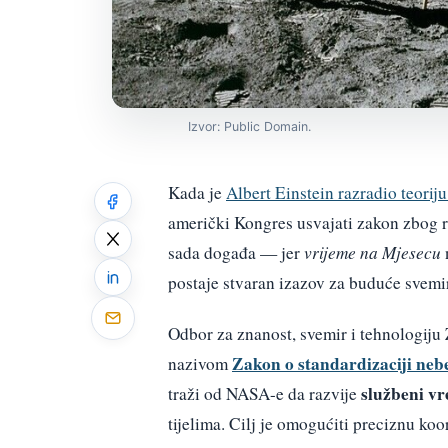
Izvor: Public Domain.
Kada je
Albert Einstein razradio teoriju
američki Kongres usvajati zakon zbog r
sada događa — jer
vrijeme na Mjesecu
postaje stvaran izazov za buduće svemir
Odbor za znanost, svemir i tehnologij
Zakon o standardizaciji ne
nazivom
službeni vr
traži od NASA-e da razvije
tijelima. Cilj je omogućiti preciznu koo