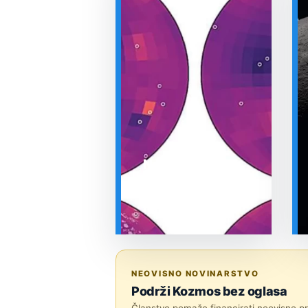
Nova karta
pokazuje gdje je
mjesečev regolit
najdeblji
SVEMIR
NEOVISNO NOVINARSTVO
Podrži Kozmos bez oglasa