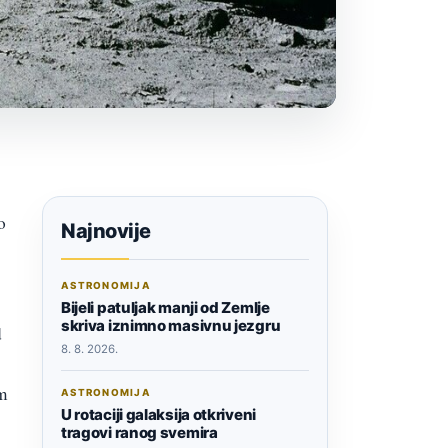
o
Najnovije
ASTRONOMIJA
Bijeli patuljak manji od Zemlje
skriva iznimno masivnu jezgru
d
8. 8. 2026.
m
ASTRONOMIJA
U rotaciji galaksija otkriveni
tragovi ranog svemira