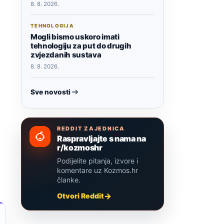
8. 8. 2026.
TEHNOLOGIJA
Mogli bismo uskoro imati
tehnologiju za put do drugih
zvjezdanih sustava
8. 8. 2026.
Sve novosti
REDDIT ZAJEDNICA
Raspravljajte s nama na
r/kozmoshr
Podijelite pitanja, izvore i
komentare uz Kozmos.hr
članke.
Otvori Reddit