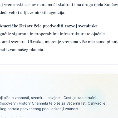
j vremenski sustav mora moći skalirati i na druga tijela Sunče
deći veliki cilj svemirskih agencija.
Američke Države žele predvoditi razvoj svemirske
ćile sigurnu i interoperabilnu infrastrukturu te ojačale
miji svemira. Ukratko, mjerenje vremena više nije samo pitanj
rad izvan našeg planeta.
oji piše o znanosti, svemiru i povijesti. Gostuje kao stručni
scovery i History Channelu te piše za Večernji list. Osnivač je
kog portala posvećenog popularizaciji znanosti.