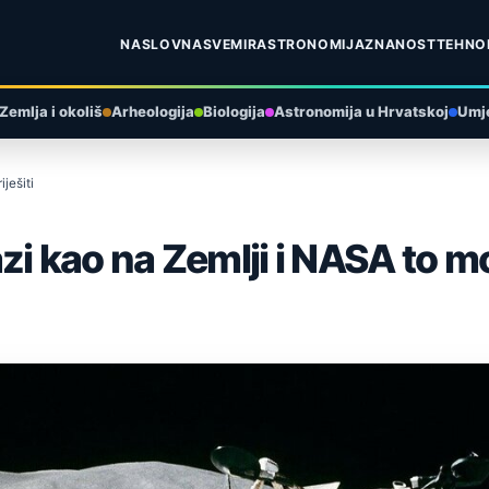
NASLOVNA
SVEMIR
ASTRONOMIJA
ZNANOST
TEHNO
Zemlja i okoliš
Arheologija
Biologija
Astronomija u Hrvatskoj
Umje
ješiti
i kao na Zemlji i NASA to mor