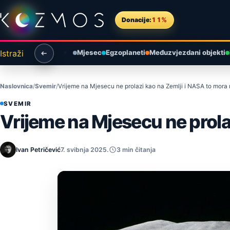
Preskoči na sadržaj
Donacije:
11%
Istraži
Mjesec
Egzoplaneti
Međuzvjezdani objekti
Naslovnica
Svemir
Vrijeme na Mjesecu ne prolazi kao na Zemlji i NASA to mora ri
SVEMIR
Vrijeme na Mjesecu ne prolaz
Ivan Petričević
7. svibnja 2025.
3 min čitanja