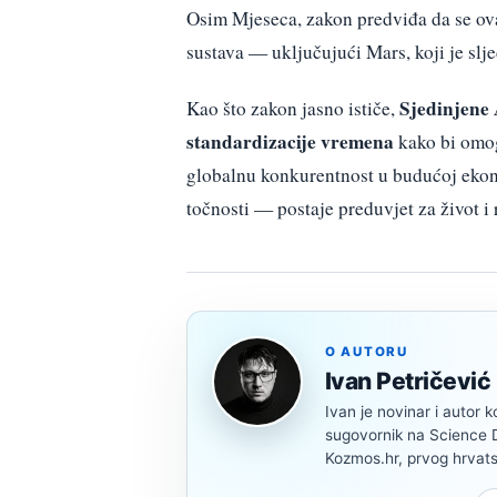
Osim Mjeseca, zakon predviđa da se ova
sustava — uključujući Mars, koji je slje
Sjedinjene 
Kao što zakon jasno ističe,
standardizacije vremena
kako bi omogu
globalnu konkurentnost u budućoj ekono
točnosti — postaje preduvjet za život i 
O AUTORU
Ivan Petričević
Ivan je novinar i autor k
sugovornik na Science Di
Kozmos.hr, prvog hrvats