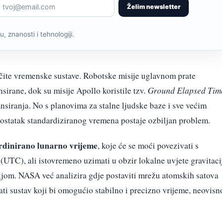
Želim newsletter
, znanosti i tehnologiji.
ličite vremenske sustave. Robotske misije uglavnom prate
nsirane, dok su misije Apollo koristile tzv.
Ground Elapsed Tim
nsiranja. No s planovima za stalne ljudske baze i sve većim
ostatak standardiziranog vremena postaje ozbiljan problem.
rdinirano lunarno vrijeme
, koje će se moći povezivati s
TC), ali istovremeno uzimati u obzir lokalne uvjete gravitaci
jom. NASA već analizira gdje postaviti mrežu atomskih satova
ti sustav koji bi omogućio stabilno i precizno vrijeme, neovisn