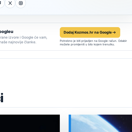
oogleu
Dodaj Kozmos.hr na Google
rane izvore i Google će vam,
Potrebno je biti prijavljen na Google račun. Odabir
 naše najnovije članke.
možete promijeniti u bilo kojem trenutku.
i