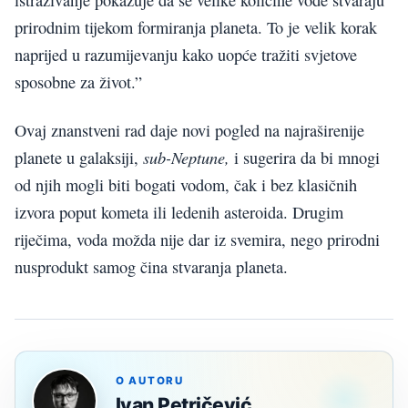
istraživanje pokazuje da se velike količine vode stvaraju
prirodnim tijekom formiranja planeta. To je velik korak
naprijed u razumijevanju kako uopće tražiti svjetove
sposobne za život.”
Ovaj znanstveni rad daje novi pogled na najraširenije
sub-Neptune,
planete u galaksiji,
i sugerira da bi mnogi
od njih mogli biti bogati vodom, čak i bez klasičnih
izvora poput kometa ili ledenih asteroida. Drugim
riječima, voda možda nije dar iz svemira, nego prirodni
nusprodukt samog čina stvaranja planeta.
O AUTORU
Ivan Petričević