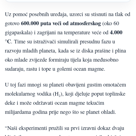
Uz pomoć posebnih uređaja, uzorci su stisnuti na tlak od
600.000 puta veći od atmosferskog
gotovo
(oko 60
4.000
gigapaskala) i zagrijani na temperature veće od
°C
. Time su istraživači simulirali presudnu fazu u
razvoju mladih planeta, kada se iz diska prašine i plina
oko mlade zvijezde formiraju tijela koja međusobno
sudaraju, rastu i tope u golemi ocean magme.
U toj fazi mnogi su planeti obavijeni gustim omotačem
molekularnog vodika (H₂), koji djeluje poput toplinske
deke i može održavati ocean magme tekućim
milijardama godina prije nego što se planet ohladi.
“Naši eksperimenti pružili su prvi izravni dokaz dvaju