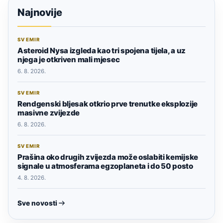
Najnovije
SVEMIR
Asteroid Nysa izgleda kao tri spojena tijela, a uz
njega je otkriven mali mjesec
6. 8. 2026.
SVEMIR
Rendgenski bljesak otkrio prve trenutke eksplozije
masivne zvijezde
6. 8. 2026.
SVEMIR
Prašina oko drugih zvijezda može oslabiti kemijske
signale u atmosferama egzoplaneta i do 50 posto
4. 8. 2026.
Sve novosti