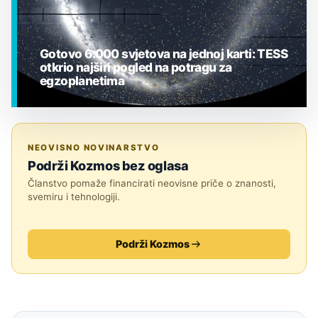
Gotovo 6.000 svjetova na jednoj karti: TESS
otkrio najširi pogled na potragu za
egzoplanetima
EGZOPLANETI
NEOVISNO NOVINARSTVO
Podrži Kozmos bez oglasa
Članstvo pomaže financirati neovisne priče o znanosti,
svemiru i tehnologiji.
Podrži Kozmos