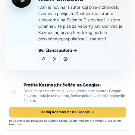
Ivan je novinar i autor koji piše o znanosti,
svemiru i povijesti. Gostuje kao stručni
sugovornik na Science Discovery i History
Channelu te piše za Večernji list. Osnivač je
Kozmos.hr, prvog hrvatskog portala
posvećenog popularizaciji znanosti.
Svi članci autora
Pratite Kozmos.hr češće na Googleu
Dodajte Kozmos.hr među svoje preferirane izvore i Google
će vam, kada je relevantno, češće prikazivati naše najnovije
članke.
Dodaj Kozmos.hr na Google
Potrebno je biti prijavljen na Google račun. Odabir možete promijeniti u bilo kojem
trenutku.