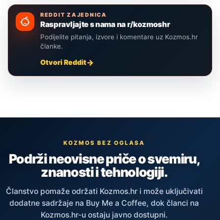
REDDIT ZAJEDNICA
Raspravljajte s nama na r/kozmoshr
Podijelite pitanja, izvore i komentare uz Kozmos.hr
članke.
Otvori Reddit
KOZMOS BEZ OGLASA
Podrži neovisne priče o svemiru,
znanosti i tehnologiji.
Članstvo pomaže održati Kozmos.hr i može uključivati
dodatne sadržaje na Buy Me a Coffee, dok članci na
Kozmos.hr-u ostaju javno dostupni.