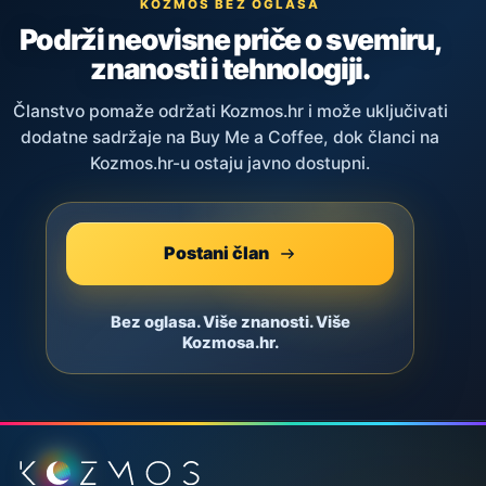
KOZMOS BEZ OGLASA
Podrži neovisne priče o svemiru,
znanosti i tehnologiji.
Članstvo pomaže održati Kozmos.hr i može uključivati
dodatne sadržaje na Buy Me a Coffee, dok članci na
Kozmos.hr-u ostaju javno dostupni.
Postani član
Bez oglasa. Više znanosti. Više
Kozmosa.hr.
Podnožje stranice