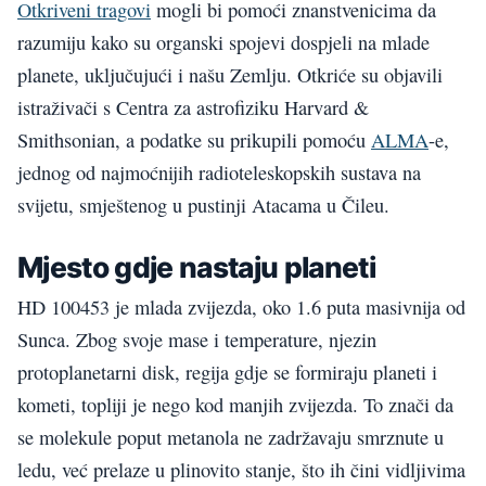
Otkriveni tragovi
mogli bi pomoći znanstvenicima da
razumiju kako su organski spojevi dospjeli na mlade
planete, uključujući i našu Zemlju. Otkriće su objavili
istraživači s Centra za astrofiziku Harvard &
Smithsonian, a podatke su prikupili pomoću
ALMA
-e,
jednog od najmoćnijih radioteleskopskih sustava na
svijetu, smještenog u pustinji Atacama u Čileu.
Mjesto gdje nastaju planeti
HD 100453 je mlada zvijezda, oko 1.6 puta masivnija od
Sunca. Zbog svoje mase i temperature, njezin
protoplanetarni disk, regija gdje se formiraju planeti i
kometi, topliji je nego kod manjih zvijezda. To znači da
se molekule poput metanola ne zadržavaju smrznute u
ledu, već prelaze u plinovito stanje, što ih čini vidljivima