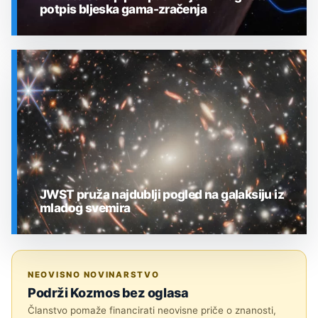
potpis bljeska gama-zračenja
SVEMIR
JWST pruža najdublji pogled na galaksiju iz
mladog svemira
SVEMIR
NEOVISNO NOVINARSTVO
Podrži Kozmos bez oglasa
Članstvo pomaže financirati neovisne priče o znanosti,