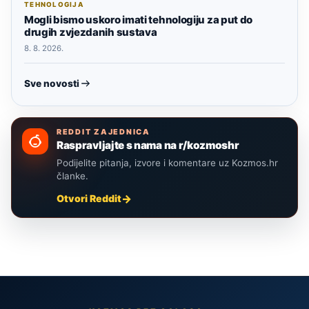
TEHNOLOGIJA
Mogli bismo uskoro imati tehnologiju za put do
drugih zvjezdanih sustava
8. 8. 2026.
Sve novosti
REDDIT ZAJEDNICA
Raspravljajte s nama na r/kozmoshr
Podijelite pitanja, izvore i komentare uz Kozmos.hr
članke.
Otvori Reddit