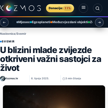
Preskoči na sadržaj
Donacije:
11%
Otvori izbornik
Otvori pretragu
Mjesec
Egzoplaneti
Međuzvjezdani objekti
Zemlja i ok
Naslovnica
Svemir
SVEMIR
U blizini mlade zvijezde
otkriveni važni sastojci za
život
Kozmos.hr
6. lipnja 2025.
3 min čitanja