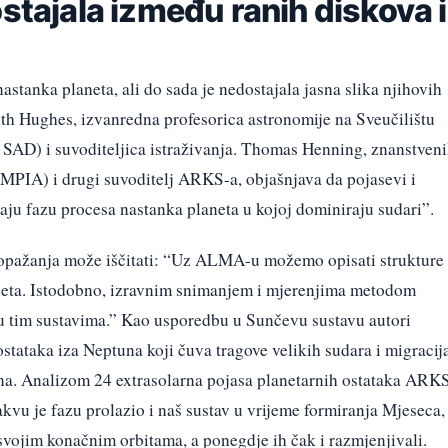
ostajala između ranih diskova i
astanka planeta, ali do sada je nedostajala jasna slika njihovih
ith Hughes, izvanredna profesorica astronomije na Sveučilištu
SAD) i suvoditeljica istraživanja. Thomas Henning, znanstven
(MPIA) i drugi suvoditelj ARKS-a, objašnjava da pojasevi i
jaju fazu procesa nastanka planeta u kojoj dominiraju sudari”.
h opažanja može iščitati: “Uz ALMA-u možemo opisati strukture
aneta. Istodobno, izravnim snimanjem i mjerenjima metodom
 u tim sustavima.” Kao usporedbu u Sunčevu sustavu autori
stataka iza Neptuna koji čuva tragove velikih sudara i migracij
dina. Analizom 24 extrasolarna pojasa planetarnih ostataka ARKS
kvu je fazu prolazio i naš sustav u vrijeme formiranja Mjeseca,
svojim konačnim orbitama, a ponegdje ih čak i razmjenjivali.