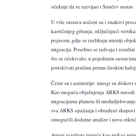
očekuje da se razvijao i Sunčev sustav.
U više sustava uočeni su i znakovi proc
kaotičnijeg gibanja, uključujući verti
pojasom, gdje se razlikuju mirniji objek
migracija. Posebno se izdvaja i rezult
što se očekivalo; u pojedinim sustavima 
potiskivati prašinu prema širokim halo
Česte su i asimetrije: mnogi su diskovi 
Kao moguća objašnjenja ARKS navodi gr
migracijama planeta ili međudjelovanje p
sva ARKS opažanja i obrađeni skupovi 
omogućili dodatne analize i nova otkrić
Autori rezultate tumače kao prikaz prij