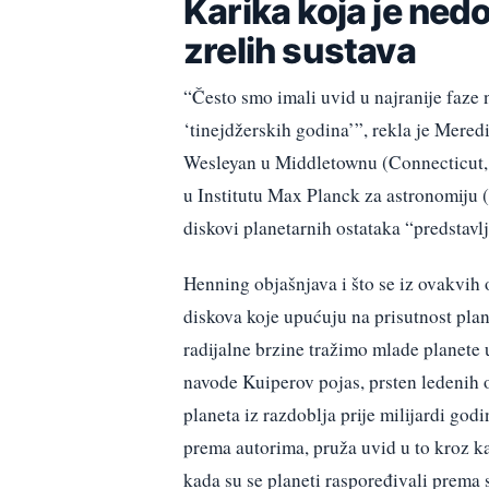
Karika koja je ned
zrelih sustava
“Često smo imali uvid u najranije faze n
‘tinejdžerskih godina’”, rekla je Mered
Wesleyan u Middletownu (Connecticut, 
u Institutu Max Planck za astronomiju 
diskovi planetarnih ostataka “predstavl
Henning objašnjava i što se iz ovakvi
diskova koje upućuju na prisutnost pl
radijalne brzine tražimo mlade planete
navode Kuiperov pojas, prsten ledenih o
planeta iz razdoblja prije milijardi go
prema autorima, pruža uvid u to kroz ka
kada su se planeti raspoređivali prema 