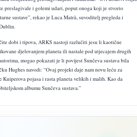
e preslagivale i golemi udari, poput onoga koji je stvorio
arne sustave”, rekao je Luca Matrà, suvoditelj pregleda i
Dublin.
ite dobi i tipova, ARKS nastoji razlučiti jesu li kaotične
blikovane djelovanjem planeta ili nastale pod utjecajem drugih
utorima, mogao pokazati je li povijest Sunčeva sustava bila
učku Hughes navodi: “Ovaj projekt daje nam novu leću za
Kuiperova pojasa i rasta planeta velikih i malih. Kao da
obiteljskom albumu Sunčeva sustava.”