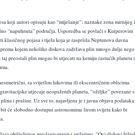
esa koji autori opisuju kao “miješanje”: naznake zona mirnijeg 
kalno “napuhnuta” područja. Usporedba se povlači s Kuiperovim
ti klasičnog pojasa i tijela koja je raspršila Neptunova davna
at prema kojem nekoliko diskova zadržava plin mnogo dulje nego
taj preostali plin mogao bi utjecati na kemiju rastućih planeta i
jima.
nesimetrični, sa svijetlim lukovima ili ekscentričnim oblicima.
avitacijske utjecaje neopaženih planeta, “ožiljke” povezane s
lina i prašine. Uz sve to, najavljena je i javna objava podataka
bit će slobodno dostupni astronomima širom svijeta kako bi
a.
elaza obilježenog preslagivanjem i sudarima. “Ovi diskovi bilje