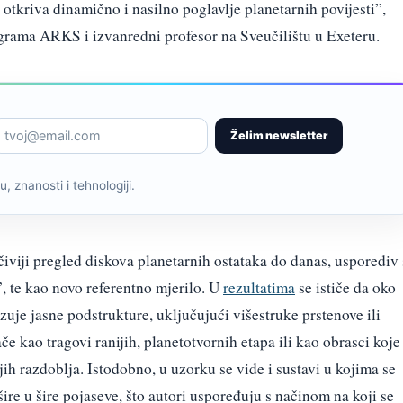
o otkriva dinamično i nasilno poglavlje planetarnih povijesti”,
ograma ARKS i izvanredni profesor na Sveučilištu u Exeteru.
Želim newsletter
, znanosti i tehnologiji.
iviji pregled diskova planetarnih ostataka do danas, usporediv 
te kao novo referentno mjerilo. U
rezultatima
se ističe da oko
uje jasne podstrukture, uključujući višestruke prstenove ili
e kao tragovi ranijih, planetotvornih etapa ili kao obrasci koje
jih razdoblja. Istodobno, u uzorku se vide i sustavi u kojima se
ire u šire pojaseve, što autori uspoređuju s načinom na koji se