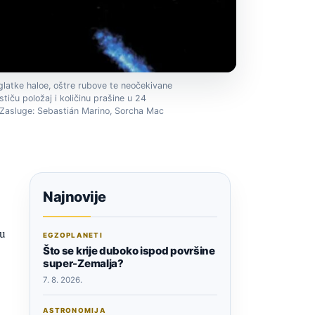
 glatke haloe, oštre rubove te neočekivane
stiču položaj i količinu prašine u 24
. Zasluge: Sebastián Marino, Sorcha Mac
Najnovije
tu
EGZOPLANETI
Što se krije duboko ispod površine
super-Zemalja?
7. 8. 2026.
ASTRONOMIJA