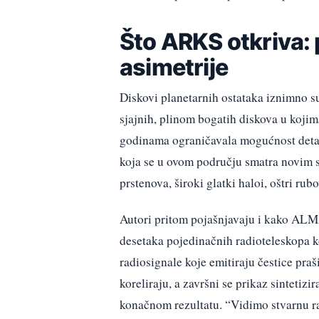
Što ARKS otkriva: p
asimetrije
Diskovi planetarnih ostataka iznimno su 
sjajnih, plinom bogatih diskova u kojim
godinama ograničavala mogućnost detalj
koja se u ovom području smatra novim s
prstenova, široki glatki haloi, oštri rub
Autori pritom pojašnjavaju i kako ALMA
desetaka pojedinačnih radioteleskopa k
radiosignale koje emitiraju čestice pra
koreliraju, a završni se prikaz sintetizi
konačnom rezultatu. “Vidimo stvarnu ra