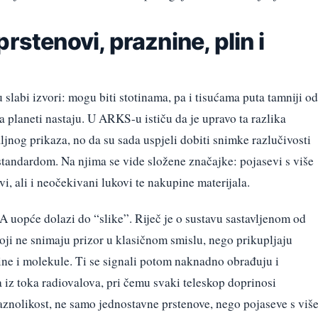
rstenovi, praznine, plin i
slabi izvori: mogu biti stotinama, pa i tisućama puta tamniji od
a planeti nastaju. U ARKS-u ističu da je upravo ta razlika
nog prikaza, no da su sada uspjeli dobiti snimke razlučivosti
tandardom. Na njima se vide složene značajke: pojasevi s više
ovi, ali i neočekivani lukovi te nakupine materijala.
 uopće dolazi do “slike”. Riječ je o sustavu sastavljenom od
oji ne snimaju prizor u klasičnom smislu, nego prikupljaju
šine i molekule. Ti se signali potom naknadno obrađuju i
ra iz toka radiovalova, pri čemu svaki teleskop doprinosi
znolikost, ne samo jednostavne prstenove, nego pojaseve s viš