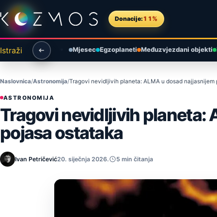
Preskoči na sadržaj
Donacije:
11%
Istraži
Mjesec
Egzoplaneti
Međuzvjezdani objekti
Naslovnica
Astronomija
Tragovi nevidljivih planeta: ALMA u dosad najjasnijem
ASTRONOMIJA
Tragovi nevidljivih planeta
pojasa ostataka
Ivan Petričević
20. siječnja 2026.
5 min čitanja