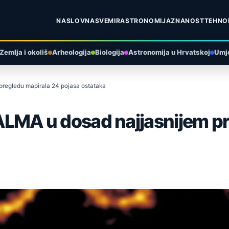
NASLOVNA
SVEMIR
ASTRONOMIJA
ZNANOST
TEHNO
Zemlja i okoliš
Arheologija
Biologija
Astronomija u Hrvatskoj
Umje
 pregledu mapirala 24 pojasa ostataka
: ALMA u dosad najjasnijem p