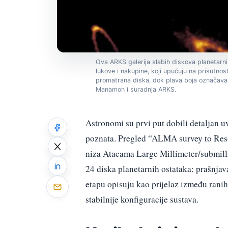
Ova ARKS galerija slabih diskova planetarni
lukove i nakupine, koji upućuju na prisutnost
promatrana diska, dok plava boja označava 
Manamon i suradnja ARKS.
Astronomi su prvi put dobili detaljan uv
poznata. Pregled “ALMA survey to Res
niza Atacama Large Millimeter/submill
24 diska planetarnih ostataka: prašnjava
etapu opisuju kao prijelaz između ranih,
stabilnije konfiguracije sustava.