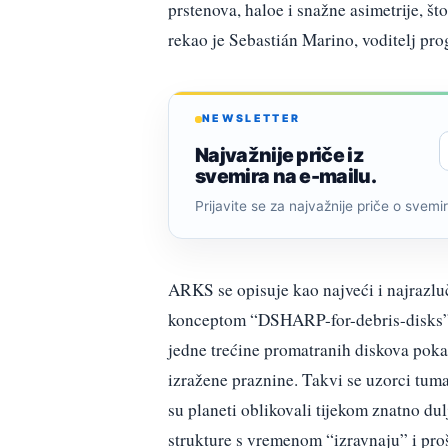
prstenova, haloe i snažne asimetrije, št
rekao je Sebastián Marino, voditelj pr
NEWSLETTER
Najvažnije priče iz
svemira na e-mailu.
Prijavite se za najvažnije priče o svemiru
ARKS se opisuje kao najveći i najrazluč
konceptom “DSHARP-for-debris-disks”, 
jedne trećine promatranih diskova pokaz
izražene praznine. Takvi se uzorci tumač
su planeti oblikovali tijekom znatno dul
strukture s vremenom “izravnaju” i proš