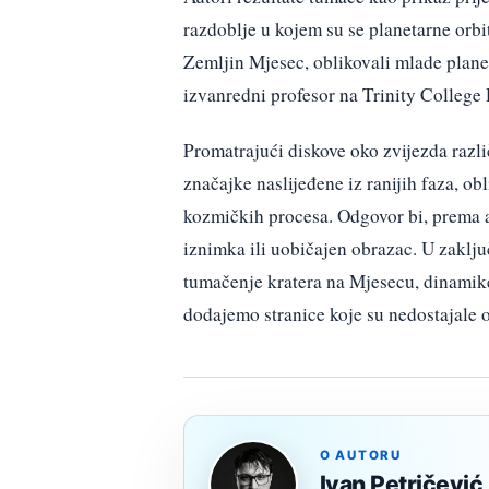
razdoblje u kojem su se planetarne orbit
Zemljin Mjesec, oblikovali mlade planet
izvanredni profesor na Trinity College 
Promatrajući diskove oko zvijezda različ
značajke naslijeđene iz ranijih faza, o
kozmičkih procesa. Odgovor bi, prema a
iznimka ili uobičajen obrazac. U zaklj
tumačenje kratera na Mjesecu, dinamike 
dodajemo stranice koje su nedostajale 
O AUTORU
Ivan Petričević