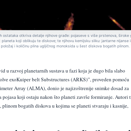
h ostataka otkriva detalje njihove građe: pojaseve s više prstenova, široke
 planeta koji oblikuju te diskove; te njihovu kemijsku sliku: jantarne nijanse i
položaj i količinu plina ugljičnog monoksida u šest diskova bogatih plinom
id u razvoj planetarnih sustava u fazi koja je dugo bila slabo
olve exoKuiper belt Substructures (ARKS)”, proveden pomoću
imeter Array (ALMA), donio je najizoštrenije snimke dosad za
 pojasa koji ostaju nakon što planeti završe formiranje. Autori 
 plinom bogatih diskova u kojima se planeti stvaraju i kasnije,