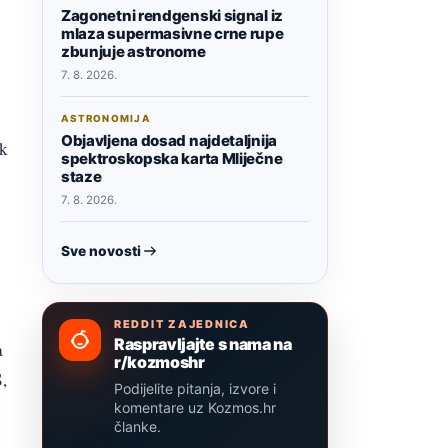
Zagonetni rendgenski signal iz
mlaza supermasivne crne rupe
zbunjuje astronome
7. 8. 2026.
ASTRONOMIJA
Objavljena dosad najdetaljnija
ik
spektroskopska karta Mliječne
staze
7. 8. 2026.
Sve novosti
REDDIT ZAJEDNICA
Raspravljajte s nama na
a
r/kozmoshr
,
Podijelite pitanja, izvore i
komentare uz Kozmos.hr
članke.