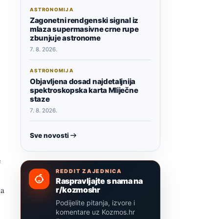
ASTRONOMIJA
Zagonetni rendgenski signal iz
mlaza supermasivne crne rupe
zbunjuje astronome
7. 8. 2026.
ASTRONOMIJA
Objavljena dosad najdetaljnija
spektroskopska karta Mliječne
staze
7. 8. 2026.
Sve novosti
e
REDDIT ZAJEDNICA
Raspravljajte s nama na
ja
r/kozmoshr
Podijelite pitanja, izvore i
komentare uz Kozmos.hr