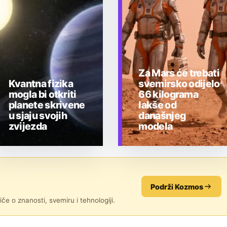
Za Mars će trebati
Kvantna fizika
svemirsko odijelo
mogla bi otkriti
66 kilograma
planete skrivene
lakše od
u sjaju svojih
današnjeg
zvijezda
modela
TEHNOLOGIJA
TEHNOLOGIJA
Podrži Kozmos
če o znanosti, svemiru i tehnologiji.