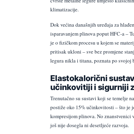
čvrste metalne legure umjesto klasičnih 
klimatizacije.
Dok većina današnjih uređaja za hlađenj
isparavanjem plinova poput HFC-a – Tuš
je o fizičkom procesu u kojem se materi
pritisak ukloni – sve bez promjene stanja
legura nikla i titana, poznata po svojoj
Elastokalorični sustavi
učinkovitiji i sigurniji 
Trenutačno su sustavi koji se temelje na
postiže oko 15% učinkovitosti – što je 
kompresijom plinova. No znanstvenici v
još nije dosegla ni desetljeće razvoja.