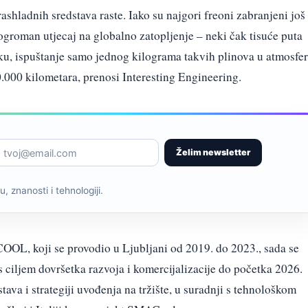
shladnih sredstava raste. Iako su najgori freoni zabranjeni još
 ogroman utjecaj na globalno zatopljenje – neki čak tisuće puta
ku, ispuštanje samo jednog kilograma takvih plinova u atmosfe
.000 kilometara, prenosi Interesting Engineering.
Želim newsletter
, znanosti i tehnologiji.
OOL, koji se provodio u Ljubljani od 2019. do 2023., sada se
 ciljem dovršetka razvoja i komercijalizacije do početka 2026.
tava i strategiji uvođenja na tržište, u suradnji s tehnološkom