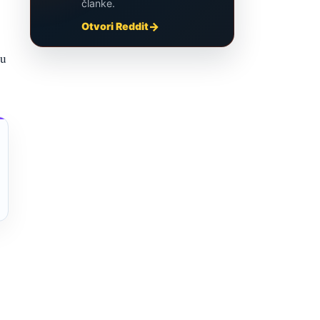
članke.
Otvori Reddit
ru