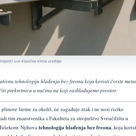
mijeniti sve klasične klima uređaje
vativnu tehnologiju hlađenja bez freona koja koristi čvrste meta
čiti prekretnicu u načinu na koji rashlađujemo prostor.
 plinove štetne za okoliš, ne zagađuje zrak i ne nosi rizike
radi tim znanstvenika s Fakulteta za strojništvo Sveučilišta u
tehnologija hlađenja bez freona
 Tušekom. Njihova
, koja korist