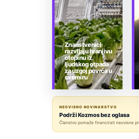
Znanstvenici
razvijaju hranjivu
otopinu iz
ljudskog otpada
za uzgoj povrća u
svemiru
TEHNOLOGIJA
NEOVISNO NOVINARSTVO
Podrži Kozmos bez oglasa
Članstvo pomaže financirati neovisne pri