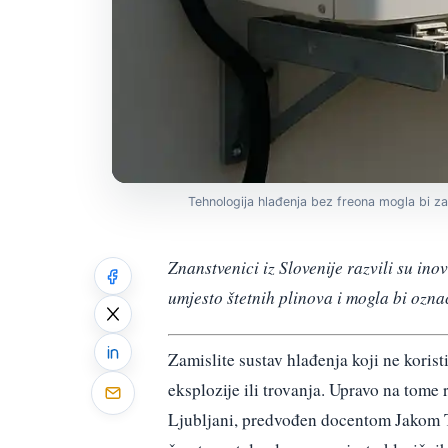
Tehnologija hlađenja bez freona mogla bi za
Znanstvenici iz Slovenije razvili su ino
umjesto štetnih plinova i mogla bi ozna
Zamislite sustav hlađenja koji ne koristi
eksplozije ili trovanja. Upravo na tome 
Ljubljani, predvođen docentom Jakom