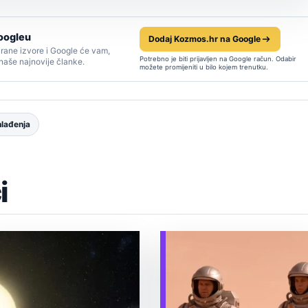
oogleu
Dodaj Kozmos.hr na Google
rane izvore i Google će vam,
Potrebno je biti prijavljen na Google račun. Odabir
 naše najnovije članke.
možete promijeniti u bilo kojem trenutku.
hlađenja
i