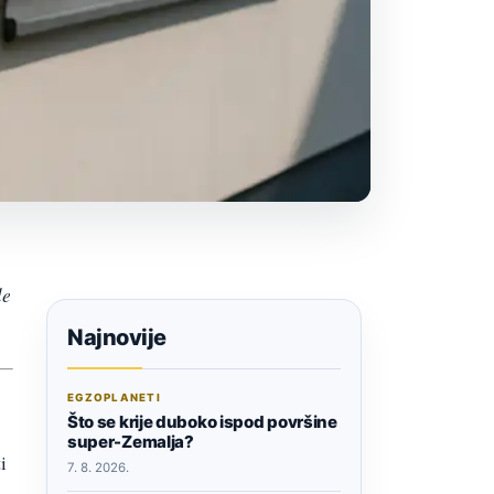
le
Najnovije
EGZOPLANETI
Što se krije duboko ispod površine
super-Zemalja?
i
7. 8. 2026.