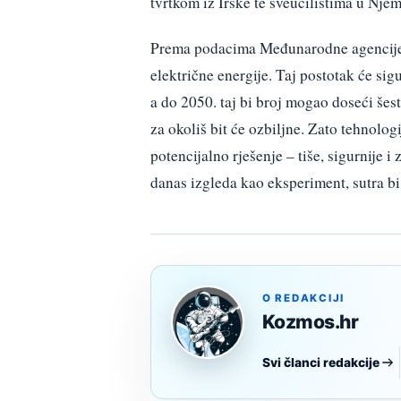
tvrtkom iz Irske te sveučilištima u Nje
Prema podacima Međunarodne agencije z
električne energije. Taj postotak će sigu
a do 2050. taj bi broj mogao doseći šest
za okoliš bit će ozbiljne. Zato tehnolog
potencijalno rješenje – tiše, sigurnije 
danas izgleda kao eksperiment, sutra bi
O REDAKCIJI
Kozmos.hr
Svi članci redakcije