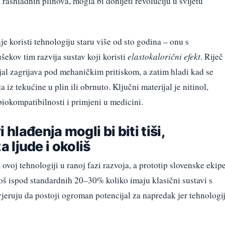
rashladnih plinova, mogla bi donijeti revoluciju u svijetu
e koristi tehnologiju staru više od sto godina – onu s
ekov tim razvija sustav koji koristi
elastokalorični efekt
. Riječ
jal zagrijava pod mehaničkim pritiskom, a zatim hladi kad se
 iz tekućine u plin ili obrnuto. Ključni materijal je nitinol,
 biokompatibilnosti i primjeni u medicini.
 hlađenja mogli bi biti tiši,
za ljude i okoliš
 ovoj tehnologiji u ranoj fazi razvoja, a prototip slovenske ekip
još ispod standardnih 20–30% koliko imaju klasični sustavi s
jeruju da postoji ogroman potencijal za napredak jer tehnologi