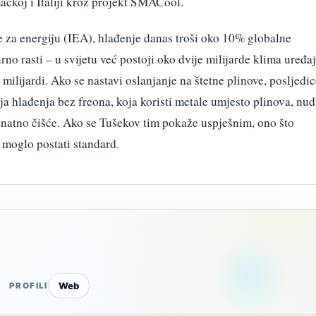
mačkoj i Italiji kroz projekt SMACool.
a energiju (IEA), hlađenje danas troši oko 10% globalne
rno rasti – u svijetu već postoji oko dvije milijarde klima uređaj
 milijardi. Ako se nastavi oslanjanje na štetne plinove, posljedi
ija hlađenja bez freona, koja koristi metale umjesto plinova, nud
i znatno čišće. Ako se Tušekov tim pokaže uspješnim, ono što
 moglo postati standard.
Web
PROFILI