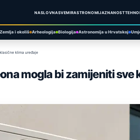
NASLOVNA
SVEMIR
ASTRONOMIJA
ZNANOST
TEHNO
Zemlja i okoliš
Arheologija
Biologija
Astronomija u Hrvatskoj
Umje
klasične klima uređaje
ona mogla bi zamijeniti sve 