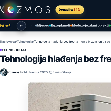
Preskoči na sadržaj
Donacije:
11%
Istraži
Mjesec
Egzoplaneti
Međuzvjezdani objekti
Naslovnica
Tehnologija
Tehnologija hlađenja bez freona mogla bi zamijeniti sve 
TEHNOLOGIJA
Tehnologija hlađenja bez fre
Kozmos.hr
14. travnja 2025.
3 min čitanja