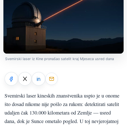
Svemirski laser iz Kine pronašao satelit kraj Mjeseca usred dana
Svemirski laser kineskih znanstvenika uspio je u onome
što dosad nikome nije pošlo za rukom: detektirati satelit
udaljen čak 130.000 kilometara od Zemlje — usred
dana, dok je Sunce ometalo pogled. U toj nevjerojatnoj