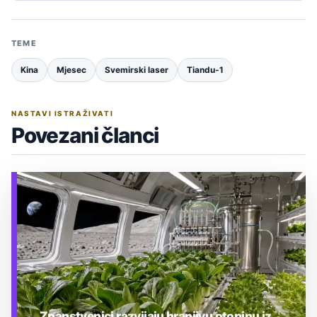
TEME
Kina
Mjesec
Svemirski laser
Tiandu-1
NASTAVI ISTRAŽIVATI
Povezani članci
Znanstvenici razvijaju hranjivu otopinu iz