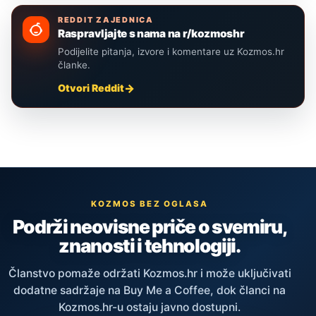
REDDIT ZAJEDNICA
Raspravljajte s nama na r/kozmoshr
Podijelite pitanja, izvore i komentare uz Kozmos.hr
članke.
Otvori Reddit
KOZMOS BEZ OGLASA
Podrži neovisne priče o svemiru,
znanosti i tehnologiji.
Članstvo pomaže održati Kozmos.hr i može uključivati
dodatne sadržaje na Buy Me a Coffee, dok članci na
Kozmos.hr-u ostaju javno dostupni.