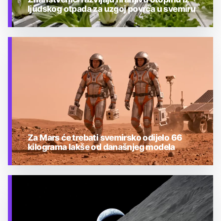
ljudskog otpada za uzgoj povrća u svemiru
TEHNOLOGIJA
Za Mars će trebati svemirsko odijelo 66
kilograma lakše od današnjeg modela
TEHNOLOGIJA