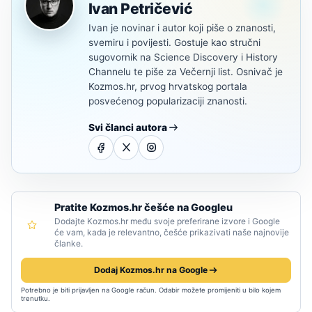
Ivan Petričević
Ivan je novinar i autor koji piše o znanosti,
svemiru i povijesti. Gostuje kao stručni
sugovornik na Science Discovery i History
Channelu te piše za Večernji list. Osnivač je
Kozmos.hr, prvog hrvatskog portala
posvećenog popularizaciji znanosti.
Svi članci autora
Pratite Kozmos.hr češće na Googleu
Dodajte Kozmos.hr među svoje preferirane izvore i Google
će vam, kada je relevantno, češće prikazivati naše najnovije
članke.
Dodaj Kozmos.hr na Google
Potrebno je biti prijavljen na Google račun. Odabir možete promijeniti u bilo kojem
trenutku.