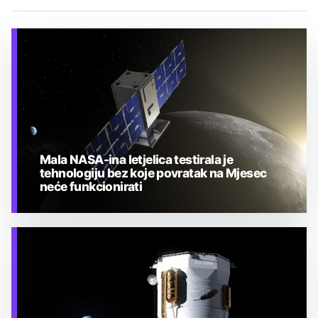
Mala NASA-ina letjelica testirala je
tehnologiju bez koje povratak na Mjesec
neće funkcionirati
TEHNOLOGIJA