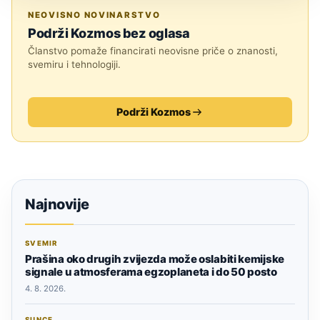
TEHNOLOGIJA
NEOVISNO NOVINARSTVO
Podrži Kozmos bez oglasa
Članstvo pomaže financirati neovisne priče o znanosti,
svemiru i tehnologiji.
Podrži Kozmos
Najnovije
SVEMIR
Prašina oko drugih zvijezda može oslabiti kemijske
signale u atmosferama egzoplaneta i do 50 posto
4. 8. 2026.
SUNCE