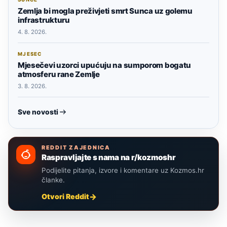
Zemlja bi mogla preživjeti smrt Sunca uz golemu
infrastrukturu
4. 8. 2026.
MJESEC
Mjesečevi uzorci upućuju na sumporom bogatu
atmosferu rane Zemlje
3. 8. 2026.
Sve novosti
REDDIT ZAJEDNICA
Raspravljajte s nama na r/kozmoshr
Podijelite pitanja, izvore i komentare uz Kozmos.hr
članke.
Otvori Reddit