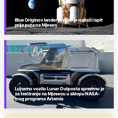
Blue Originov lander prošao je najteži ispit
prije puta na Mjesec
TEHNOLOGIJA
Lunarno vozilo Lunar Outposta spremno je
za testiranje na Mjesecu u sklopu NASA-
inog programa Artemis