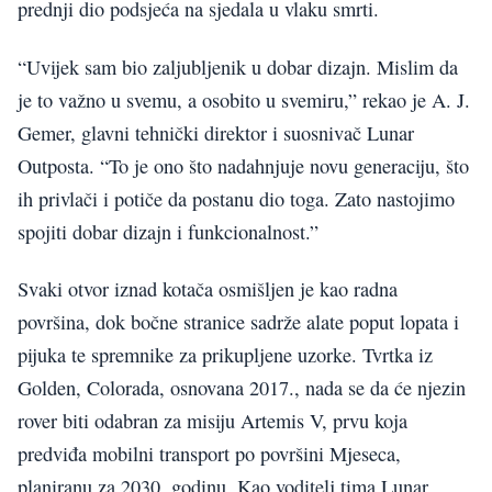
prednji dio podsjeća na sjedala u vlaku smrti.
“Uvijek sam bio zaljubljenik u dobar dizajn. Mislim da
je to važno u svemu, a osobito u svemiru,” rekao je A. J.
Gemer, glavni tehnički direktor i suosnivač Lunar
Outposta. “To je ono što nadahnjuje novu generaciju, što
ih privlači i potiče da postanu dio toga. Zato nastojimo
spojiti dobar dizajn i funkcionalnost.”
Svaki otvor iznad kotača osmišljen je kao radna
površina, dok bočne stranice sadrže alate poput lopata i
pijuka te spremnike za prikupljene uzorke. Tvrtka iz
Golden, Colorada, osnovana 2017., nada se da će njezin
rover biti odabran za misiju Artemis V, prvu koja
predviđa mobilni transport po površini Mjeseca,
planiranu za 2030. godinu. Kao voditelj tima Lunar