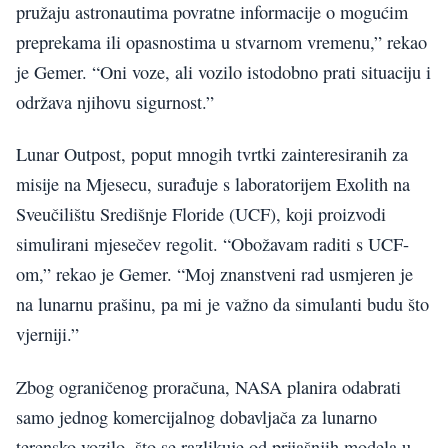
pružaju astronautima povratne informacije o mogućim
preprekama ili opasnostima u stvarnom vremenu,” rekao
je Gemer. “Oni voze, ali vozilo istodobno prati situaciju i
održava njihovu sigurnost.”
Lunar Outpost, poput mnogih tvrtki zainteresiranih za
misije na Mjesecu, surađuje s laboratorijem Exolith na
Sveučilištu Središnje Floride (UCF), koji proizvodi
simulirani mjesečev regolit. “Obožavam raditi s UCF-
om,” rekao je Gemer. “Moj znanstveni rad usmjeren je
na lunarnu prašinu, pa mi je važno da simulanti budu što
vjerniji.”
Zbog ograničenog proračuna, NASA planira odabrati
samo jednog komercijalnog dobavljača za lunarno
terensko vozilo, što se razlikuje od prijašnjih modela u