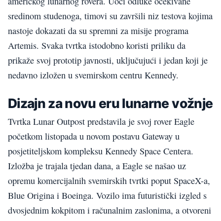
američkog lunarnog rovera. Uoči odluke očekivane
sredinom studenoga, timovi su završili niz testova kojima
nastoje dokazati da su spremni za misije programa
Artemis. Svaka tvrtka istodobno koristi priliku da
prikaže svoj prototip javnosti, uključujući i jedan koji je
nedavno izložen u svemirskom centru Kennedy.
Dizajn za novu eru lunarne vožnje
Tvrtka Lunar Outpost predstavila je svoj rover Eagle
početkom listopada u novom postavu Gateway u
posjetiteljskom kompleksu Kennedy Space Centera.
Izložba je trajala tjedan dana, a Eagle se našao uz
opremu komercijalnih svemirskih tvrtki poput SpaceX-a,
Blue Origina i Boeinga. Vozilo ima futuristički izgled s
dvosjednim kokpitom i računalnim zaslonima, a otvoreni