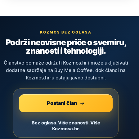
KOZMOS BEZ OGLASA
Podrži neovisne priče o svemiru,
znanosti i tehnologiji.
Članstvo pomaže održati Kozmos.hr i može uključivati
dodatne sadržaje na Buy Me a Coffee, dok članci na
Kozmos.hr-u ostaju javno dostupni.
Postani član
Bez oglasa. Više znanosti. Više
Kozmosa.hr.