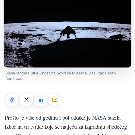
Sjena landera Blue Ghost na površini Mjeseca. Zasluge: Firefly
Aerospace.
Prošlo je više od godinu i pol otkako je NASA suzila
izbor na tri tvrtke koje se natječu za izgradnju sljedećeg