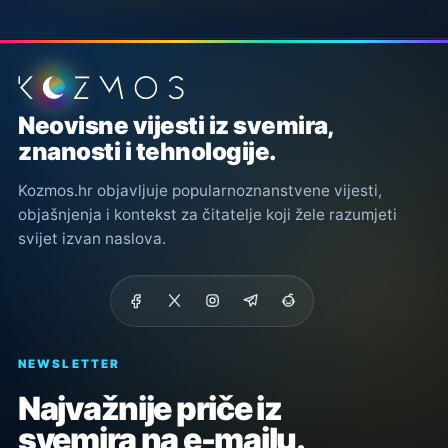
Podnožje stranice
Neovisne vijesti iz svemira,
znanosti i tehnologije.
Kozmos.hr objavljuje popularnoznanstvene vijesti,
objašnjenja i kontekst za čitatelje koji žele razumjeti
svijet izvan naslova.
NEWSLETTER
Najvažnije priče iz
svemira na e-mailu.