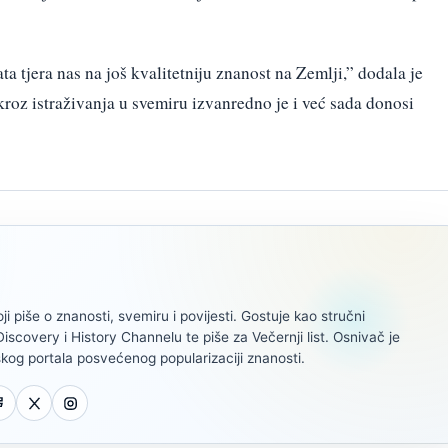
tjera nas na još kvalitetniju znanost na Zemlji,” dodala je
roz istraživanja u svemiru izvanredno je i već sada donosi
oji piše o znanosti, svemiru i povijesti. Gostuje kao stručni
scovery i History Channelu te piše za Večernji list. Osnivač je
kog portala posvećenog popularizaciji znanosti.