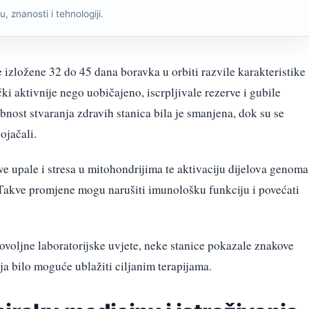
, znanosti i tehnologiji.
izložene 32 do 45 dana boravka u orbiti razvile karakteristike
čki aktivnije nego uobičajeno, iscrpljivale rezerve i gubile
nost stvaranja zdravih stanica bila je smanjena, dok su se
ojačali.
e upale i stresa u mitohondrijima te aktivaciju dijelova genoma
i. Takve promjene mogu narušiti imunološku funkciju i povećati
ovoljne laboratorijske uvjete, neke stanice pokazale znakove
ja bilo moguće ublažiti ciljanim terapijama.