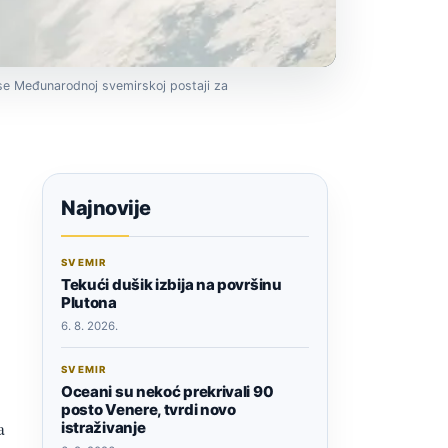
 se Međunarodnoj svemirskoj postaji za
Najnovije
SVEMIR
Tekući dušik izbija na površinu
Plutona
6. 8. 2026.
SVEMIR
Oceani su nekoć prekrivali 90
posto Venere, tvrdi novo
a
istraživanje