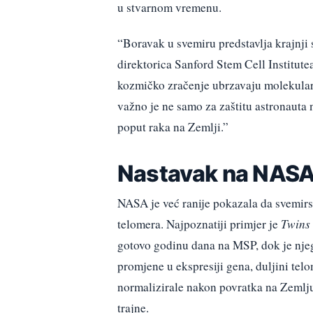
u stvarnom vremenu.
“Boravak u svemiru predstavlja krajnji s
direktorica Sanford Stem Cell Institute
kozmičko zračenje ubrzavaju molekularn
važno je ne samo za zaštitu astronauta 
poput raka na Zemlji.”
Nastavak na NASA-
NASA je već ranije pokazala da svemirs
telomera. Najpoznatiji primjer je
Twins
gotovo godinu dana na MSP, dok je njego
promjene u ekspresiji gena, duljini te
normalizirale nakon povratka na Zemlju
trajne.