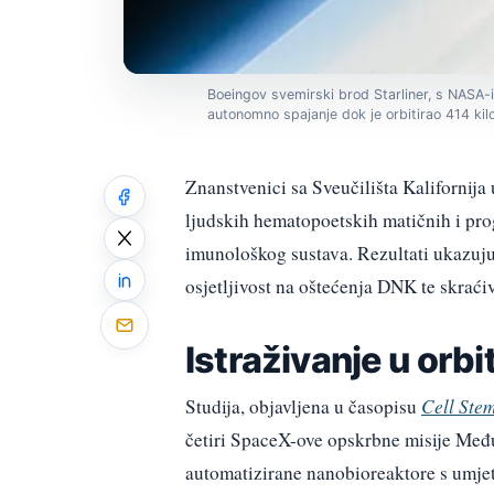
Boeingov svemirski brod Starliner, s NASA-
autonomno spajanje dok je orbitirao 414 kil
Znanstvenici sa Sveučilišta Kalifornija
ljudskih hematopoetskih matičnih i prog
imunološkog sustava. Rezultati ukazuju
osjetljivost na oštećenja DNK te skraći
Istraživanje u orbit
Studija, objavljena u časopisu
Cell Stem
četiri SpaceX-ove opskrbne misije Međ
automatizirane nanobioreaktore s umje