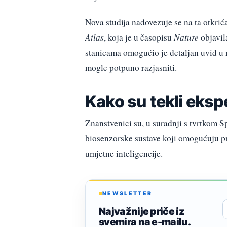
Nova studija nadovezuje se na ta otkri
Atlas
, koja je u časopisu
Nature
objavil
stanicama omogućio je detaljan uvid u
mogle potpuno razjasniti.
Kako su tekli eksp
Znanstvenici su, u suradnji s tvrtkom S
biosenzorske sustave koji omogućuju pr
umjetne inteligencije.
NEWSLETTER
Najvažnije priče iz
svemira na e-mailu.