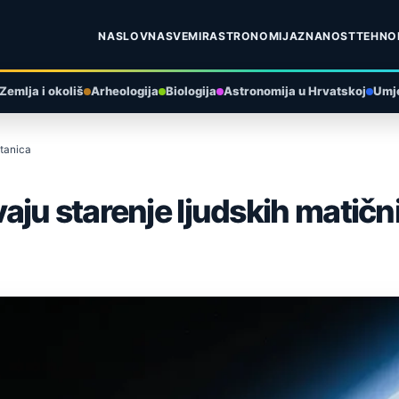
NASLOVNA
SVEMIR
ASTRONOMIJA
ZNANOST
TEHNO
Zemlja i okoliš
Arheologija
Biologija
Astronomija u Hrvatskoj
Umje
stanica
ju starenje ljudskih matičn