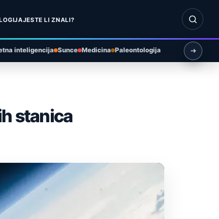
Otvori pr
LOGIJA
JESTE LI ZNALI?
tna inteligencija
Sunce
Medicina
Paleontologija
ih stanica