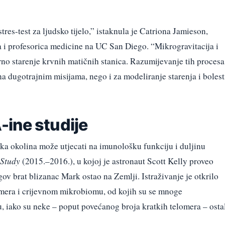
tres-test za ljudsko tijelo,” istaknula je Catriona Jamieson,
a i profesorica medicine na UC San Diego. “Mikrogravitacija i
o starenje krvnih matičnih stanica. Razumijevanje tih procesa
na dugotrajnim misijama, nego i za modeliranje starenja i bolest
ine studije
ka okolina može utjecati na imunološku funkciju i duljinu
 Study
(2015.–2016.), u kojoj je astronaut Scott Kelly proveo
v brat blizanac Mark ostao na Zemlji. Istraživanje je otkrilo
lomera i crijevnom mikrobiomu, od kojih su se mnoge
, iako su neke – poput povećanog broja kratkih telomera – osta