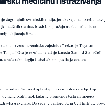
irsku medicinu i istraživanja
nje dugotrajnih svemirskih misija, jer ukazuju na potrebu razvo
cije matičnih stanica. Istodobno pružaju uvid u mehanizme
emlji, uključujući rak.
pred znanstvenu i svemirsku zajednicu,” rekao je Twyman
e Tanga. “Ovo je rezultat suradnje između Sanford Stem Cell
era, a naša tehnologija CubeLab omogućila je ovakva
đunarodnoj Svemirskoj Postaji i proširiti ih na studije koje
m vremenu pratiti molekularne promjene i testirati moguće
 zdravlja u svemiru. Do sada je Sanford Stem Cell Institute prov