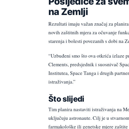
Posljedice za svem
na Zemlji
Rezultati imaju važan značaj za planira
novih zaštitnih mjera za očuvanje funk
starenja i bolesti povezanih s dobi na Z
“Uzbuđeni smo što ova otkrića izlaze 
Clements, predsjednik i suosnivač Spac
Institutea, Space Tanga i drugih partn
istraživanja.”
Što slijedi
Tim planira nastaviti istraživanja na Me
uključuju astronaute. Cilj je u stvarno
farmakološke ili genetske mjere zaštite