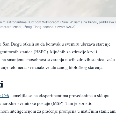
inim astronautima Butchom Wilmoreom i Suni Williams na brodu, približava
ometara iznad južnog Tihog oceana. (Izvor: NASA).
 u San Diegu otkrili su da boravak u svemiru ubrzava starenje
enitornih stanica (HSPC), ključnih za zdravlje krvi i
 na smanjenu sposobnost stvaranja novih zdravih stanica, veću
vanje telomera, sve znakove ubrzanog biološkog starenja.
i
 Cell
, temeljila se na eksperimentima provedenima u sklopu
unarodne svemirske postaje (MSP). Tim je koristio
tnom inteligencijom za praćenje promjena u matičnim stanicam