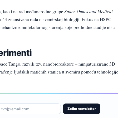
ća, kao i na rad međunarodne grupe
Space Omics and Medical
a 44 znanstvena rada o svemirskoj biologiji. Fokus na HSPC
 mehanizme molekularnog starenja koje prethodne studije nisu
erimenti
pace Tango, razvili tzv. nanobioreaktore – minijaturizirane 3D
aćenje ljudskih matičnih stanica u svemiru pomoću tehnologij
Želim newsletter