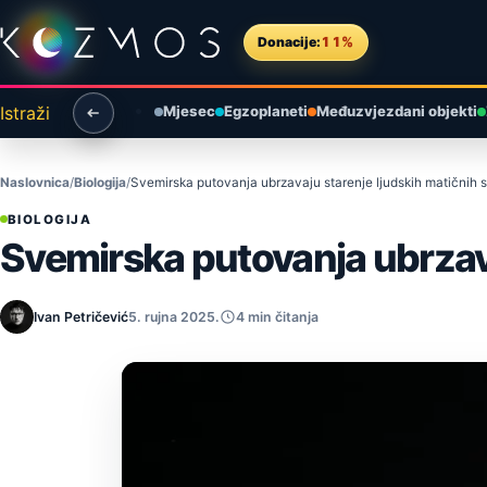
Preskoči na sadržaj
Donacije:
11%
Istraži
Mjesec
Egzoplaneti
Međuzvjezdani objekti
Naslovnica
Biologija
Svemirska putovanja ubrzavaju starenje ljudskih matičnih 
BIOLOGIJA
Svemirska putovanja ubrzava
Ivan Petričević
5. rujna 2025.
4 min čitanja