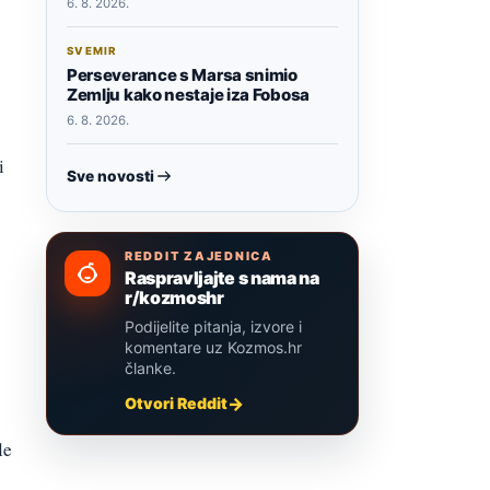
6. 8. 2026.
SVEMIR
Perseverance s Marsa snimio
Zemlju kako nestaje iza Fobosa
6. 8. 2026.
i
Sve novosti
REDDIT ZAJEDNICA
Raspravljajte s nama na
r/kozmoshr
Podijelite pitanja, izvore i
komentare uz Kozmos.hr
članke.
Otvori Reddit
le