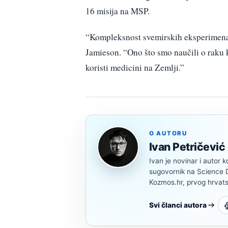
16 misija na MSP.
“Kompleksnost svemirskih eksperimenata 
Jamieson. “Ono što smo naučili o raku k
koristi medicini na Zemlji.”
O AUTORU
Ivan Petričević
Ivan je novinar i autor k
sugovornik na Science Di
Kozmos.hr, prvog hrvats
Svi članci autora