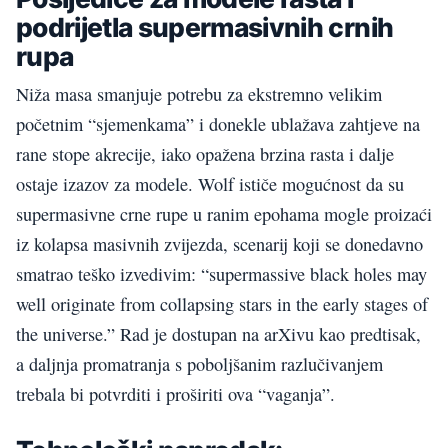
podrijetla supermasivnih crnih
rupa
Niža masa smanjuje potrebu za ekstremno velikim
početnim “sjemenkama” i donekle ublažava zahtjeve na
rane stope akrecije, iako opažena brzina rasta i dalje
ostaje izazov za modele. Wolf ističe mogućnost da su
supermasivne crne rupe u ranim epohama mogle proizaći
iz kolapsa masivnih zvijezda, scenarij koji se donedavno
smatrao teško izvedivim: “supermassive black holes may
well originate from collapsing stars in the early stages of
the universe.” Rad je dostupan na arXivu kao predtisak,
a daljnja promatranja s poboljšanim razlučivanjem
trebala bi potvrditi i proširiti ova “vaganja”.