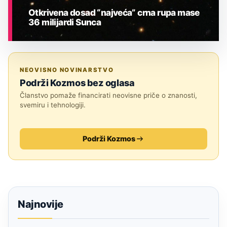
Otkrivena dosad “najveća” crna rupa mase
36 milijardi Sunca
ASTRONOMIJA
NEOVISNO NOVINARSTVO
Podrži Kozmos bez oglasa
Članstvo pomaže financirati neovisne priče o znanosti,
svemiru i tehnologiji.
Podrži Kozmos
Najnovije