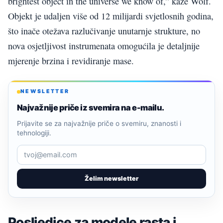
brightest object in the universe we know of,” kaže Wolf.
Objekt je udaljen više od 12 milijardi svjetlosnih godina,
što inače otežava razlučivanje unutarnje strukture, no
nova osjetljivost instrumenata omogućila je detaljnije
mjerenje brzina i revidiranje mase.
NEWSLETTER
Najvažnije priče iz svemira na e-mailu.
Prijavite se za najvažnije priče o svemiru, znanosti i
tehnologiji.
Želim newsletter
Posljedice za modele rasta i