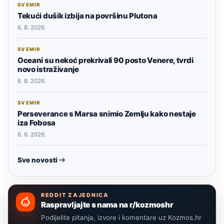
SVEMIR
Tekući dušik izbija na površinu Plutona
6. 8. 2026.
SVEMIR
Oceani su nekoć prekrivali 90 posto Venere, tvrdi
novo istraživanje
6. 8. 2026.
SVEMIR
Perseverance s Marsa snimio Zemlju kako nestaje
iza Fobosa
6. 8. 2026.
Sve novosti
REDDIT ZAJEDNICA
Raspravljajte s nama na r/kozmoshr
Podijelite pitanja, izvore i komentare uz Kozmos.hr