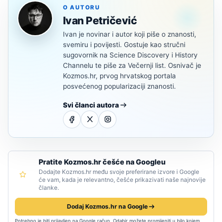
O AUTORU
Ivan Petričević
Ivan je novinar i autor koji piše o znanosti,
svemiru i povijesti. Gostuje kao stručni
sugovornik na Science Discovery i History
Channelu te piše za Večernji list. Osnivač je
Kozmos.hr, prvog hrvatskog portala
posvećenog popularizaciji znanosti.
Svi članci autora
Pratite Kozmos.hr češće na Googleu
Dodajte Kozmos.hr među svoje preferirane izvore i Google
će vam, kada je relevantno, češće prikazivati naše najnovije
članke.
Dodaj Kozmos.hr na Google
Potrebno je biti prijavljen na Google račun. Odabir možete promijeniti u bilo kojem