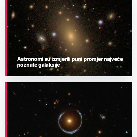
ASTRONOMIJA
Astronomi su izmjerili puni promjer najveće
poznate galaksije
ASTRONOMIJA