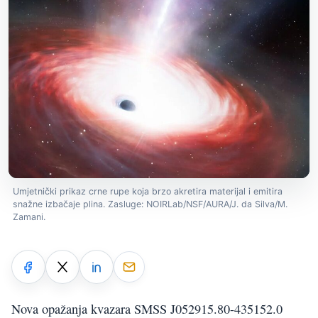
Umjetnički prikaz crne rupe koja brzo akretira materijal i emitira
snažne izbačaje plina. Zasluge: NOIRLab/NSF/AURA/J. da Silva/M.
Zamani.
Nova opažanja kvazara SMSS J052915.80-435152.0