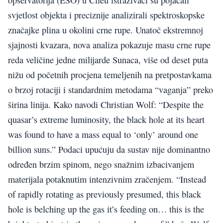
opservatorija (ESO) u Čileu istraživači su pojačali
svjetlost objekta i preciznije analizirali spektroskopske
značajke plina u okolini crne rupe. Unatoč ekstremnoj
sjajnosti kvazara, nova analiza pokazuje masu crne rupe
reda veličine jedne milijarde Sunaca, više od deset puta
nižu od početnih procjena temeljenih na pretpostavkama
o brzoj rotaciji i standardnim metodama “vaganja” preko
širina linija. Kako navodi Christian Wolf: “Despite the
quasar’s extreme luminosity, the black hole at its heart
was found to have a mass equal to ‘only’ around one
billion suns.” Podaci upućuju da sustav nije dominantno
određen brzim spinom, nego snažnim izbacivanjem
materijala potaknutim intenzivnim zračenjem. “Instead
of rapidly rotating as previously presumed, this black
hole is belching up the gas it’s feeding on… this is the