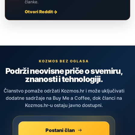
članke.
Otvori Reddit
KOZMOS BEZ OGLASA
Podrži neovisne priče o svemiru,
znanosti i tehnologiji.
Članstvo pomaže održati Kozmos.hr i može uključivati
dodatne sadržaje na Buy Me a Coffee, dok članci na
Kozmos.hr-u ostaju javno dostupni.
Postani član