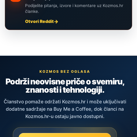
Podijelite pitanja, izvore i komentare uz Kozmos.hr
članke.
Otvori Reddit
KOZMOS BEZ OGLASA
Podrži neovisne priče o svemiru,
znanosti i tehnologiji.
Članstvo pomaže održati Kozmos.hr i može uključivati
dodatne sadržaje na Buy Me a Coffee, dok članci na
Kozmos.hr-u ostaju javno dostupni.