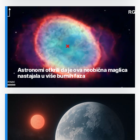
SVEMIR
Astronomi otkrili da je ova neobična maglica
nastajala u više burnih faza
SVEMIR