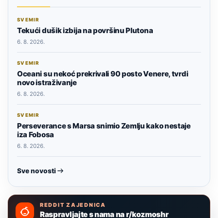
SVEMIR
Tekući dušik izbija na površinu Plutona
6. 8. 2026.
SVEMIR
Oceani su nekoć prekrivali 90 posto Venere, tvrdi
novo istraživanje
6. 8. 2026.
SVEMIR
Perseverance s Marsa snimio Zemlju kako nestaje
iza Fobosa
6. 8. 2026.
Sve novosti
REDDIT ZAJEDNICA
Raspravljajte s nama na r/kozmoshr