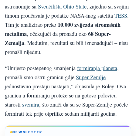
astronomije sa
Sveučilišta Ohio State
, zajedno sa svojim
timom proučavala je podatke NASA-inog satelita
TESS
.
10.000 zvijezda siromašnih
Tim je analizirao preko
metalima
68 Super-
, očekujući da pronađu oko
Zemalja
. Međutim, rezultati su bili iznenađujući – nisu
pronašli nijednu.
“Umjesto postepenog smanjenja
formiranja planeta
,
pronašli smo oštru granicu gdje
Super-Zemlje
jednostavno prestaju nastajati,” objasnila je Boley. Ova
granica u formiranju proteže se na gotovo polovicu
starosti
svemira
, što znači da su se Super-Zemlje počele
formirati tek prije otprilike sedam milijardi godina.
NEWSLETTER