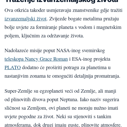
Ova otkrića također usmjeravaju znanstvenike gdje tražiti
izvanzemaljski život
. Zvijezde bogate metalima pružaju
bolje uvjete za formiranje planeta s vodom i magnetskim
poljem, ključnim za održavanje života.
Nadolazeće misije poput NASA-inog svemirskog
teleskopa Nancy Grace Roman
i ESA-inog projekta
PLATO
dodatno će proširiti potragu za planetima u
nastanjivim zonama te omogućiti detaljnija promatranja.
Super-Zemlje su egzoplaneti veći od Zemlje, ali manji
od plinovitih divova poput Neptuna. Iako naziv sugerira
sličnost sa Zemljom, ovi planeti ne moraju nužno imati
uvjete pogodne za život. Neki su stjenoviti s tankim
atmosferama, dok drugi imaju guste, plinovite atmosfere.