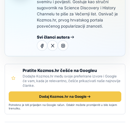
svemiru i povijesti. Gostuje kao stručni
sugovornik na Science Discovery i History
Channelu te piše za Večernji list. Osnivač je
Kozmos.hr, prvog hrvatskog portala
posvećenog popularizaciji znanosti.
Svi članci autora
Pratite Kozmos.hr češće na Googleu
Dodajte Kozmos.hr među svoje preferirane izvore i Google
će vam, kada je relevantno, češće prikazivati naše najnovije
članke.
Dodaj Kozmos.hr na Google
Potrebno je biti prijavljen na Google račun. Odabir možete promijeniti u bilo kojem
trenutku.