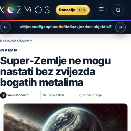
Preskoči na sadržaj
Donacije:
11%
Otvori izbornik
Otvori pretragu
Mjesec
Egzoplaneti
Međuzvjezdani objekti
Zemlja i ok
Naslovnica
Svemir
SVEMIR
Super-Zemlje ne mogu
nastati bez zvijezda
bogatih metalima
Ivan Petričević
16. rujna 2024.
3 min čitanja