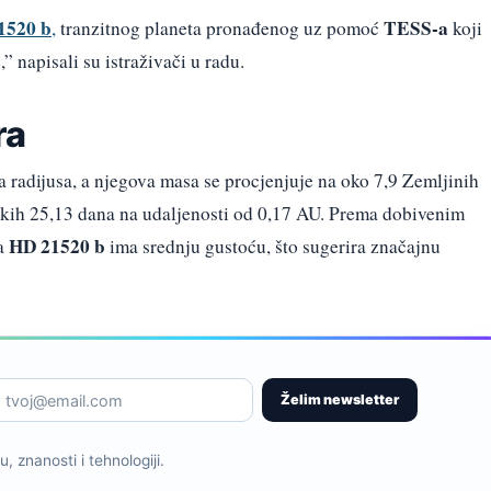
1520 b
TESS-a
,
tranzitnog planeta pronađenog uz pomoć
koji
,” napisali su istraživači u radu.
ra
a radijusa, a njegova masa se procjenjuje na oko 7,9 Zemljinih
vakih 25,13 dana na udaljenosti od 0,17 AU. Prema dobivenim
HD 21520 b
da
ima srednju gustoću, što sugerira značajnu
Želim newsletter
, znanosti i tehnologiji.