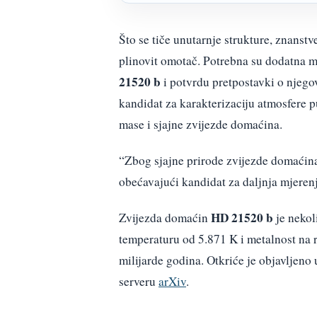
Što se tiče unutarnje strukture, znanstv
plinovit omotač. Potrebna su dodatna m
21520 b
i potvrdu pretpostavki o njego
kandidat za karakterizaciju atmosfere p
mase i sjajne zvijezde domaćina.
“Zbog sjajne prirode zvijezde domaćin
obećavajući kandidat za daljnja mjerenja
HD 21520 b
Zvijezda domaćin
je nekol
temperaturu od 5.871 K i metalnost na ra
milijarde godina. Otkriće je objavljeno
serveru
arXiv
.