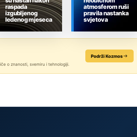
su nastali nakon
neobičnom
raspada
atmosferom ruši
izgubljenog
pravila nastanka
ledenog mjeseca
svjetova
SVEMIR
SVEMIR
Podrži Kozmos
če o znanosti, svemiru i tehnologiji.