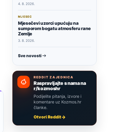
4. 8. 2026.
MJESEC
Mjesečevi uzorci upućuju na
sumporom bogatu atmosferu rane
Zemlje
3. 8. 2026.
Sve novosti
REDDIT ZAJEDNICA
Raspravljajte s nama na
r/kozmoshr
Podijelite pitanja, izvore i
komentare uz Kozmos.hr
članke.
Otvori Reddit