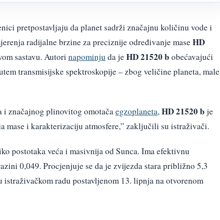
enici pretpostavljaju da planet sadrži značajnu količinu vode i
HD
jerenja radijalne brzine za preciznije određivanje mase
HD 21520 b
vom sastavu. Autori
napominju
da je
obećavajući
utem transmisijske spektroskopije – zbog veličine planeta, male
HD 21520 b
a i značajnog plinovitog omotača
egzoplaneta
,
je
 mase i karakterizaciju atmosfere,” zaključili su istraživači.
iko postotaka veća i masivnija od Sunca. Ima efektivnu
zini 0,049. Procjenjuje se da je zvijezda stara približno 5,3
 u istraživačkom radu postavljenom 13. lipnja na otvorenom