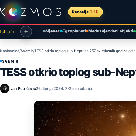
Preskoči na sadržaj
Donacije:
11%
Istraži
Mjesec
Egzoplaneti
Međuzvjezdani objekti
Naslovnica
Svemir
TESS otkrio toplog sub-Neptuna 257 svjetlosnih godina od 
SVEMIR
TESS otkrio toplog sub-Nep
Ivan Petričević
26. lipnja 2024.
2 min čitanja