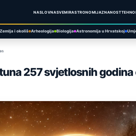
NASLOVNA
SVEMIR
ASTRONOMIJA
ZNANOST
TEHNO
Zemlja i okoliš
Arheologija
Biologija
Astronomija u Hrvatskoj
Umje
nas
tuna 257 svjetlosnih godina