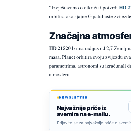
HD 2
“Izvještavamo o otkriću i potvrdi
orbitira oko sjajne G patuljaste zvijezde
Značajna atmosfe
HD 21520 b
ima radijus od 2,7 Zemljin
masa. Planet orbitira svoju zvijezdu s
parametrima, astronomi su izračunali 
atmosferu.
NEWSLETTER
Najvažnije priče iz
svemira na e-mailu.
Prijavite se za najvažnije priče o svemiru