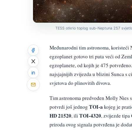
TESS otkrio toplog sub-Neptuna 257 svjetl
Međunarodni tim astronoma, koristeći 
egzoplanet gotovo tri puta veći od Zeml
egzoplanete, od kojih je 475 potvrđeno. 
najsjajnijih zvijezda u blizini Sunca s 
svjetova do plinovitih divova.
Tim astronoma predvođen Molly Nies 
TOI-a
potvrdi još jednog
kojeg je prat
HD 21520
TOI-4320
, ili
, zvijezde tip
priroda ovog signala potvrđena je dod