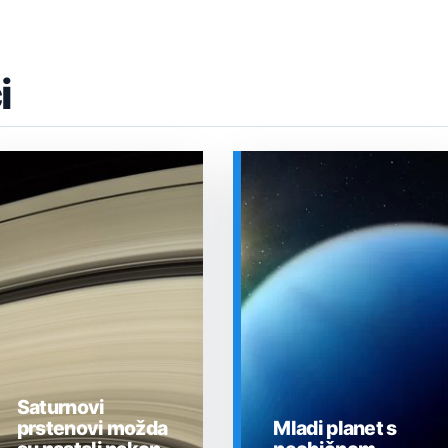
i
Saturnovi
prstenovi možda
Mladi planet s