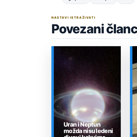
NASTAVI ISTRAŽIVATI
Povezani članc
Uran i Neptun
možda nisu ledeni