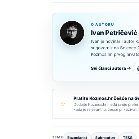
O AUTORU
Ivan Petričević
Ivan je novinar i autor k
sugovornik na Science Di
Kozmos.hr, prvog hrvats
Svi članci autora
Pratite Kozmos.hr češće na G
Dodajte Kozmos.hr među svoje preferi
kada je relevantno, češće prikazivati
TEME
Egzoplanet
Subneptun
TESS