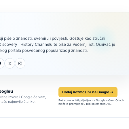
oji piše o znanosti, svemiru i povijesti. Gostuje kao stručni
scovery i History Channelu te piše za Večernji list. Osnivač je
kog portala posvećenog popularizaciji znanosti.
oogleu
Dodaj Kozmos.hr na Google
rane izvore i Google će vam,
Potrebno je biti prijavljen na Google račun. Odabir
 naše najnovije članke.
možete promijeniti u bilo kojem trenutku.