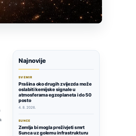
Najnovije
SVEMIR
Prašina oko drugih zvijezda može
oslabiti kemijske signale u
atmosferama egzoplaneta i do 50
posto
4. 8. 2026.
e
a
SUNCE
Zemlja bi mogla preživjeti smrt
Sunca uz golemu infrastrukturu