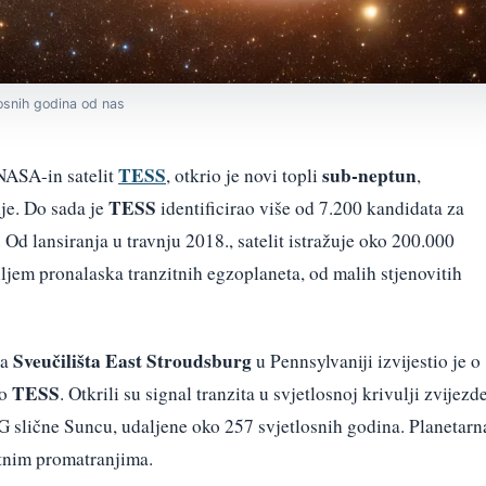
osnih godina od nas
TESS
sub-neptun
NASA-in satelit
, otkrio je novi topli
,
TESS
je. Do sada je
identificirao više od 7.200 kandidata za
Od lansiranja u travnju 2018., satelit istražuje oko 200.000
ciljem pronalaska tranzitnih egzoplaneta, od malih stjenovitih
Sveučilišta East Stroudsburg
sa
u Pennsylvaniji izvijestio je o
TESS
io
. Otkrili su signal tranzita u svjetlosnoj krivulji zvijezd
a G slične Suncu, udaljene oko 257 svjetlosnih godina. Planetarn
atnim promatranjima.