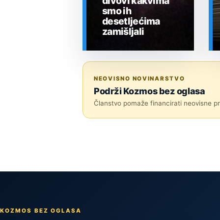
divovi kakvima
smo ih
desetljećima
zamišljali
SVEMIR
NEOVISNO NOVINARSTVO
Podrži Kozmos bez oglasa
Članstvo pomaže financirati neovisne pri
KOZMOS BEZ OGLASA