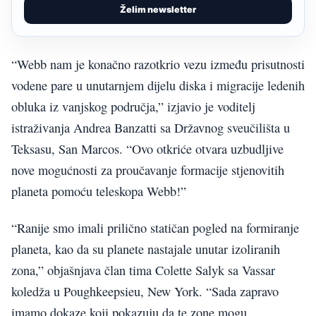
Želim newsletter
“Webb nam je konačno razotkrio vezu između prisutnosti
vodene pare u unutarnjem dijelu diska i migracije ledenih
obluka iz vanjskog područja,” izjavio je voditelj
istraživanja Andrea Banzatti sa Državnog sveučilišta u
Teksasu, San Marcos. “Ovo otkriće otvara uzbudljive
nove mogućnosti za proučavanje formacije stjenovitih
planeta pomoću teleskopa Webb!”
“Ranije smo imali prilično statičan pogled na formiranje
planeta, kao da su planete nastajale unutar izoliranih
zona,” objašnjava član tima Colette Salyk sa Vassar
koledža u Poughkeepsieu, New York. “Sada zapravo
imamo dokaze koji pokazuju da te zone mogu