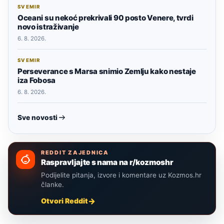
SVEMIR
Oceani su nekoć prekrivali 90 posto Venere, tvrdi
novo istraživanje
6. 8. 2026.
SVEMIR
Perseverance s Marsa snimio Zemlju kako nestaje
iza Fobosa
6. 8. 2026.
Sve novosti
REDDIT ZAJEDNICA
Raspravljajte s nama na r/kozmoshr
Podijelite pitanja, izvore i komentare uz Kozmos.hr
članke.
Otvori Reddit