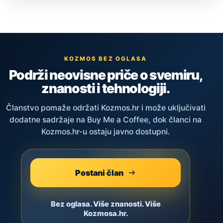
KOZMOS BEZ OGLASA
Podrži neovisne priče o svemiru,
znanosti i tehnologiji.
Članstvo pomaže održati Kozmos.hr i može uključivati
dodatne sadržaje na Buy Me a Coffee, dok članci na
Kozmos.hr-u ostaju javno dostupni.
Postani član
Bez oglasa. Više znanosti. Više
Kozmosa.hr.