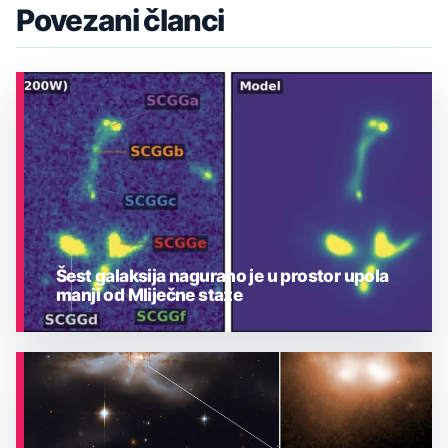
Povezani članci
Šest galaksija nagurano je u prostor upola
manji od Mliječne staze
ASTRONOMIJA