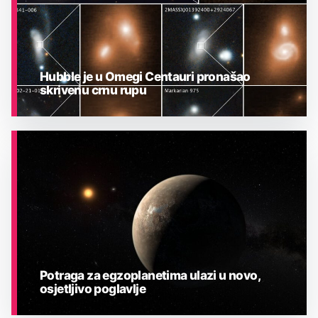
Hubble je u Omegi Centauri pronašao
skrivenu crnu rupu
ASTRONOMIJA
Potraga za egzoplanetima ulazi u novo,
osjetljivo poglavlje