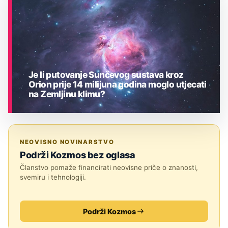
Je li putovanje Sunčevog sustava kroz
Orion prije 14 milijuna godina moglo utjecati
na Zemljinu klimu?
ASTRONOMIJA
NEOVISNO NOVINARSTVO
Podrži Kozmos bez oglasa
Članstvo pomaže financirati neovisne priče o znanosti,
svemiru i tehnologiji.
Podrži Kozmos