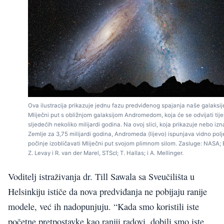
Ova ilustracija prikazuje jednu fazu predviđenog spajanja naše galaksij
Mliječni put s obližnjom galaksijom Andromedom, koja će se odvijati tij
sljedećih nekoliko milijardi godina. Na ovoj slici, koja prikazuje nebo iz
Zemlje za 3,75 milijardi godina, Andromeda (lijevo) ispunjava vidno polje
počinje izobličavati Mliječni put svojom plimnom silom. Zasluge: NASA; 
Z. Levay i R. van der Marel, STScI; T. Hallas; i A. Mellinger.
Voditelj istraživanja dr. Till Sawala sa Sveučilišta u
Helsinkiju ističe da nova predviđanja ne pobijaju ranije
modele, već ih nadopunjuju. “Kada smo koristili iste
početne pretpostavke kao raniji radovi, dobili smo iste