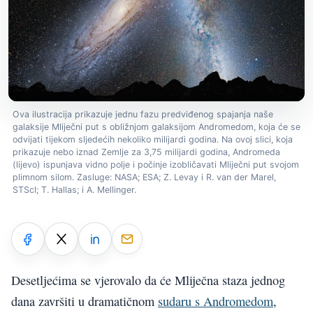
Ova ilustracija prikazuje jednu fazu predviđenog spajanja naše
galaksije Mliječni put s obližnjom galaksijom Andromedom, koja će se
odvijati tijekom sljedećih nekoliko milijardi godina. Na ovoj slici, koja
prikazuje nebo iznad Zemlje za 3,75 milijardi godina, Andromeda
(lijevo) ispunjava vidno polje i počinje izobličavati Mliječni put svojom
plimnom silom. Zasluge: NASA; ESA; Z. Levay i R. van der Marel,
STScI; T. Hallas; i A. Mellinger.
Desetljećima se vjerovalo da će Mliječna staza jednog
dana završiti u dramatičnom
sudaru s Andromedom
,