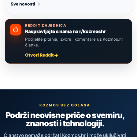
Sve novosti
REDDIT ZAJEDNICA
Raspravljajte s nama na r/kozmoshr
Podijelite pitanja, izvore i komentare uz Kozmos.hr
članke.
Otvori Reddit
KOZMOS BEZ OGLASA
Podrži neovisne priče o svemiru,
znanosti i tehnologiji.
Članstvo pomaže održati Kozmos.hr i može uključivati