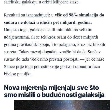
satelitsku galaksiju u orbiti Mliječne staze.
više od 98% simulacija do
Rezultati su iznenađujući: u
sudara ne dolazi u idućih pet milijardi godina.
Umjesto toga, galaksije se ili mimoiđu na velikim
udaljenostima, ili se tek kroz osam do deset milijardi
godina gravitacijski spoje, i to polagano, kroz niz bliskih
susreta. Takav razvoj događaja značio bi da će Sunčev
sustav do tada već davno prestati postojati — jer će naše
Sunce prije toga potrošiti svoje gorivo i utonuti u fazu
bijelog patuljka.
Nova mjerenja mijenjaju sve što
smo mislili o budućnosti galaksija