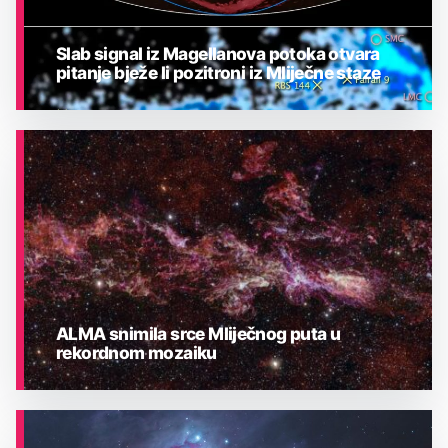
Slab signal iz Magellanova potoka otvara
pitanje bježe li pozitroni iz Mliječne staze
ASTRONOMIJA
ALMA snimila srce Mliječnog puta u
rekordnom mozaiku
ASTRONOMIJA