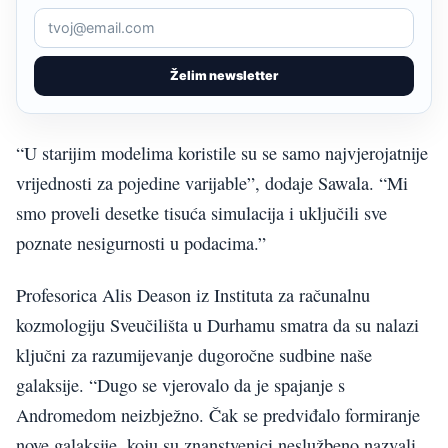
Želim newsletter
“U starijim modelima koristile su se samo najvjerojatnije
vrijednosti za pojedine varijable”, dodaje Sawala. “Mi
smo proveli desetke tisuća simulacija i uključili sve
poznate nesigurnosti u podacima.”
Profesorica Alis Deason iz Instituta za računalnu
kozmologiju Sveučilišta u Durhamu smatra da su nalazi
ključni za razumijevanje dugoročne sudbine naše
galaksije. “Dugo se vjerovalo da je spajanje s
Andromedom neizbježno. Čak se predviđalo formiranje
nove galaksije, koju su znanstvenici neslužbeno nazvali