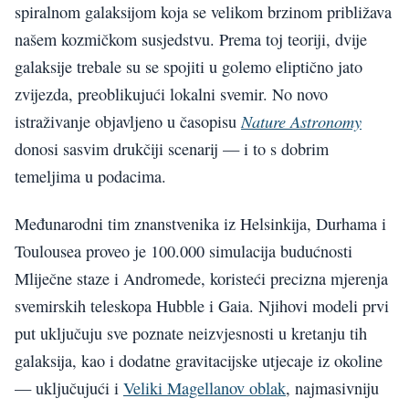
spiralnom galaksijom koja se velikom brzinom približava
našem kozmičkom susjedstvu. Prema toj teoriji, dvije
galaksije trebale su se spojiti u golemo eliptično jato
zvijezda, preoblikujući lokalni svemir. No novo
Nature Astronomy
istraživanje objavljeno u časopisu
donosi sasvim drukčiji scenarij — i to s dobrim
temeljima u podacima.
Međunarodni tim znanstvenika iz Helsinkija, Durhama i
Toulousea proveo je 100.000 simulacija budućnosti
Mliječne staze i Andromede, koristeći precizna mjerenja
svemirskih teleskopa Hubble i Gaia. Njihovi modeli prvi
put uključuju sve poznate neizvjesnosti u kretanju tih
galaksija, kao i dodatne gravitacijske utjecaje iz okoline
— uključujući i
Veliki Magellanov oblak
, najmasivniju