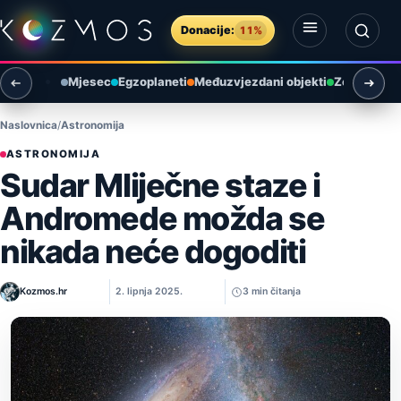
Preskoči na sadržaj
Donacije:
11%
Otvori izbornik
Otvori pretragu
Mjesec
Egzoplaneti
Međuzvjezdani objekti
Zemlja i ok
Naslovnica
Astronomija
ASTRONOMIJA
Sudar Mliječne staze i
Andromede možda se
nikada neće dogoditi
Kozmos.hr
2. lipnja 2025.
3 min čitanja