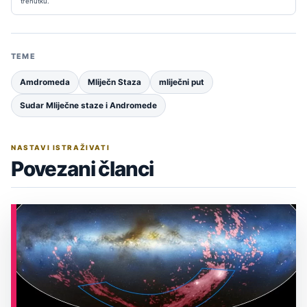
trenutku.
TEME
Amdromeda
Mliječn Staza
mliječni put
Sudar Mliječne staze i Andromede
NASTAVI ISTRAŽIVATI
Povezani članci