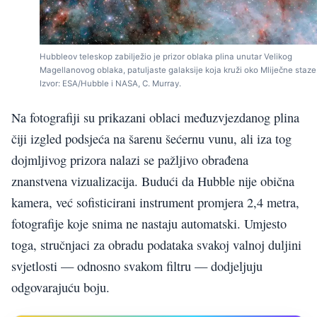
Hubbleov teleskop zabilježio je prizor oblaka plina unutar Velikog
Magellanovog oblaka, patuljaste galaksije koja kruži oko Mliječne staze
Izvor: ESA/Hubble i NASA, C. Murray.
Na fotografiji su prikazani oblaci međuzvjezdanog plina
čiji izgled podsjeća na šarenu šećernu vunu, ali iza tog
dojmljivog prizora nalazi se pažljivo obrađena
znanstvena vizualizacija. Budući da Hubble nije obična
kamera, već sofisticirani instrument promjera 2,4 metra,
fotografije koje snima ne nastaju automatski. Umjesto
toga, stručnjaci za obradu podataka svakoj valnoj duljini
svjetlosti — odnosno svakom filtru — dodjeljuju
odgovarajuću boju.