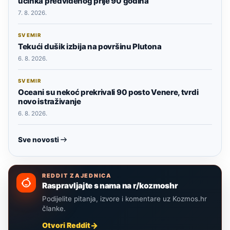
učinka predviđenog prije 90 godina
7. 8. 2026.
SVEMIR
Tekući dušik izbija na površinu Plutona
6. 8. 2026.
SVEMIR
Oceani su nekoć prekrivali 90 posto Venere, tvrdi
novo istraživanje
6. 8. 2026.
Sve novosti
REDDIT ZAJEDNICA
Raspravljajte s nama na r/kozmoshr
Podijelite pitanja, izvore i komentare uz Kozmos.hr
članke.
Otvori Reddit