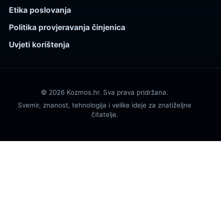
Etika poslovanja
Politika provjeravanja činjenica
Uvjeti korištenja
© 2026 Kozmos.hr. Sva prava pridržana.
Svemir, znanost, tehnologija i velike ideje za znatiželjne
čitatelje.