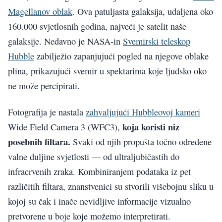
Magellanov oblak
. Ova patuljasta galaksija, udaljena oko
160.000 svjetlosnih godina, najveći je satelit naše
galaksije. Nedavno je NASA-in
Svemirski teleskop
Hubble
zabilježio zapanjujući pogled na njegove oblake
plina, prikazujući svemir u spektarima koje ljudsko oko
ne može percipirati.
Fotografija je nastala
zahvaljujući Hubbleovoj kameri
koja koristi niz
Wide Field Camera 3 (WFC3),
posebnih filtara.
Svaki od njih propušta točno određene
valne duljine svjetlosti — od ultraljubičastih do
infracrvenih zraka. Kombiniranjem podataka iz pet
različitih filtara, znanstvenici su stvorili višebojnu sliku u
kojoj su čak i inače nevidljive informacije vizualno
pretvorene u boje koje možemo interpretirati.