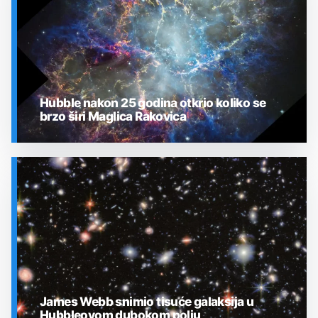
Hubble nakon 25 godina otkrio koliko se
brzo širi Maglica Rakovica
SVEMIR
James Webb snimio tisuće galaksija u
Hubbleovom dubokom polju