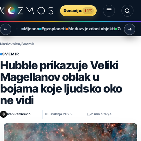
Preskoči na sadržaj
Donacije:
11%
Otvori izbornik
Otvori pretragu
Mjesec
Egzoplaneti
Međuzvjezdani objekti
Zemlja i ok
Naslovnica
Svemir
SVEMIR
Hubble prikazuje Veliki
Magellanov oblak u
bojama koje ljudsko oko
ne vidi
Ivan Petričević
16. svibnja 2025.
2 min čitanja