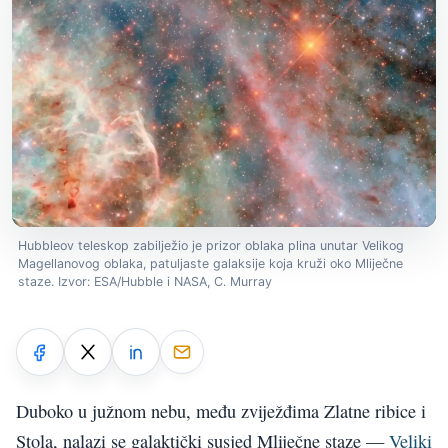
Hubbleov teleskop zabilježio je prizor oblaka plina unutar Velikog
Magellanovog oblaka, patuljaste galaksije koja kruži oko Mliječne
staze. Izvor: ESA/Hubble i NASA, C. Murray
Duboko u južnom nebu, među zviježđima Zlatne ribice i
Stola, nalazi se galaktički susjed Mliječne staze —
Veliki