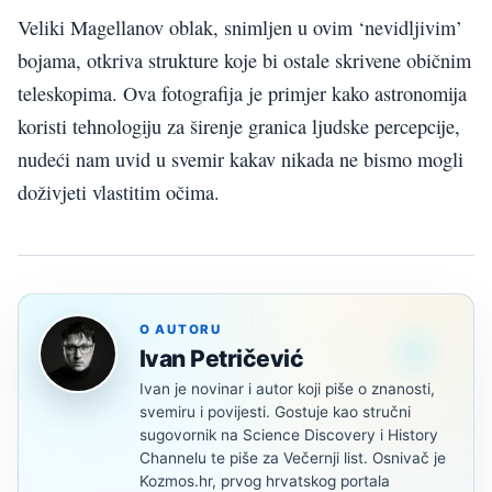
Veliki Magellanov oblak, snimljen u ovim ‘nevidljivim’
bojama, otkriva strukture koje bi ostale skrivene običnim
teleskopima. Ova fotografija je primjer kako astronomija
koristi tehnologiju za širenje granica ljudske percepcije,
nudeći nam uvid u svemir kakav nikada ne bismo mogli
doživjeti vlastitim očima.
O AUTORU
Ivan Petričević
Ivan je novinar i autor koji piše o znanosti,
svemiru i povijesti. Gostuje kao stručni
sugovornik na Science Discovery i History
Channelu te piše za Večernji list. Osnivač je
Kozmos.hr, prvog hrvatskog portala