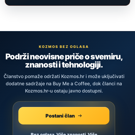
KOZMOS BEZ OGLASA
Podrži neovisne priče o svemiru,
znanosti i tehnologiji.
Članstvo pomaže održati Kozmos.hr i može uključivati
dodatne sadržaje na Buy Me a Coffee, dok članci na
Kozmos.hr-u ostaju javno dostupni.
Postani član
Bez oglasa. Više znanosti. Više