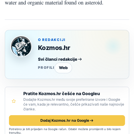
water and organic material found on asteroid.
O REDAKCIJI
Kozmos.hr
Svi članci redakcije
Web
PROFILI
Pratite Kozmos.hr češće na Googleu
Dodajte Kozmos.hr među svoje preferirane izvore i Google
će vam, kada je relevantno, češće prikazivati naše najnovije
članke.
Dodaj Kozmos.hr na Google
Potrebno je biti prijavljen na Google račun. Odabir možete promijeniti u bilo kojem
trenutku.