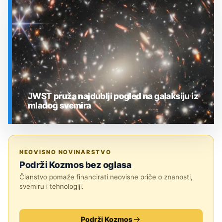
SVEMIR
JWST pruža najdublji pogled na galaksiju iz
mladog svemira
SVEMIR
NEOVISNO NOVINARSTVO
Podrži Kozmos bez oglasa
Članstvo pomaže financirati neovisne priče o znanosti,
svemiru i tehnologiji.
Podrži Kozmos