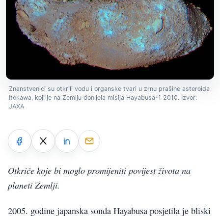
Znanstvenici su otkrili vodu i organske tvari u zrnu prašine asteroida
Itokawa, koji je na Zemlju donijela misija Hayabusa-1 2010. Izvor:
JAXA
Otkriće koje bi moglo promijeniti povijest života na
planeti Zemlji.
2005. godine japanska sonda Hayabusa posjetila je bliski