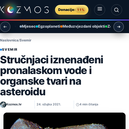
Preskoči na sadržaj
Donacije:
11%
Otvori izbornik
Otvori pretragu
Mjesec
Egzoplaneti
Međuzvjezdani objekti
Zemlja i ok
Naslovnica
Svemir
SVEMIR
Stručnjaci iznenađeni
pronalaskom vode i
organske tvari na
asteroidu
Kozmos.hr
24. ožujka 2021.
4 min čitanja