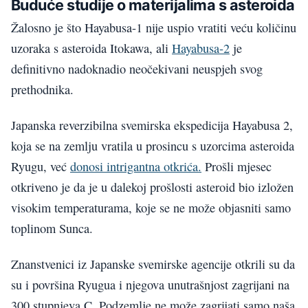
Buduće studije o materijalima s asteroida
Žalosno je što Hayabusa-1 nije uspio vratiti veću količinu
uzoraka s asteroida Itokawa, ali
Hayabusa-2
je
definitivno nadoknadio neočekivani neuspjeh svog
prethodnika.
Japanska reverzibilna svemirska ekspedicija Hayabusa 2,
koja se na zemlju vratila u prosincu s uzorcima asteroida
Ryugu, već
donosi intrigantna otkrića.
Prošli mjesec
otkriveno je da je u dalekoj prošlosti asteroid bio izložen
visokim temperaturama, koje se ne može objasniti samo
toplinom Sunca.
Znanstvenici iz Japanske svemirske agencije otkrili su da
su i površina Ryugua i njegova unutrašnjost zagrijani na
300 stupnjeva C. Podzemlje ne može zagrijati samo naša