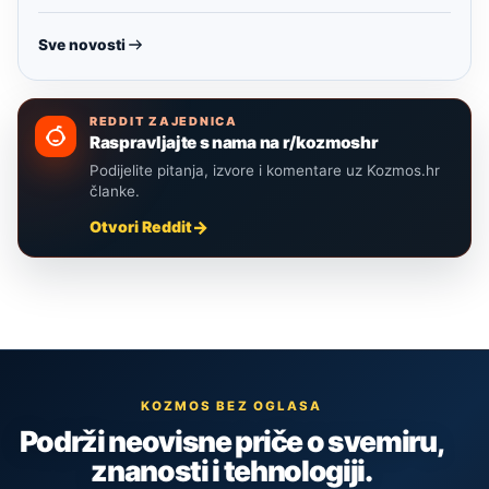
Sve novosti
REDDIT ZAJEDNICA
Raspravljajte s nama na r/kozmoshr
Podijelite pitanja, izvore i komentare uz Kozmos.hr
članke.
Otvori Reddit
KOZMOS BEZ OGLASA
Podrži neovisne priče o svemiru,
znanosti i tehnologiji.