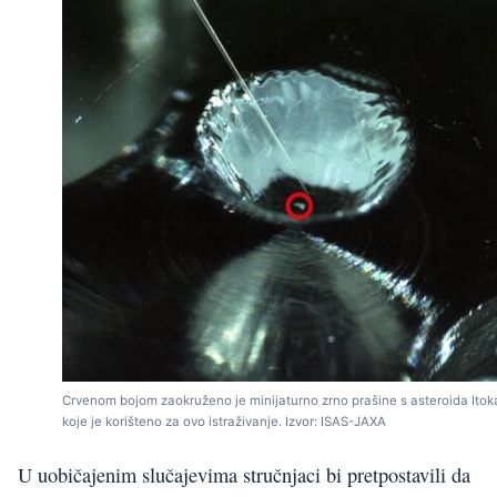
Crvenom bojom zaokruženo je minijaturno zrno prašine s asteroida Ito
koje je korišteno za ovo istraživanje. Izvor: ISAS-JAXA
U uobičajenim slučajevima stručnjaci bi pretpostavili da