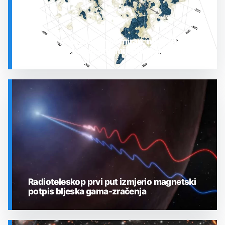
Prostor oko Sunca nije miran: nova 3D karta
otkrila plin koji stalno mijenja stanje
SVEMIR
Radioteleskop prvi put izmjerio magnetski
potpis bljeska gama-zračenja