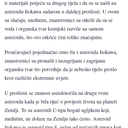
ti materijali potječu sa drugog tijela i da su se našli na
asteroidu Itokawa sudarom u dalekoj prošlosti. U ovom
su slučaju, međutim, znanstvenici su otkrili da su se
voda i organska tvar kemijski razvile na samom
asteroidu, što ovo otkriće čini toliko značajnim.
Proučavajući pojedinačno zrno tla s asteroida Itokawa,
znanstvenici su pronašli i nezagrijanu i zagrijanu
organsku tvar što potvrđuje da je nebesko tijelo prošlo
kroz različite ekstremne uvjete.
U prošlosti se znanost usredotočila na drugu vrstu
asteroida kada je bila riječ o povijesti života na planeti
Zemlji. To su asteroidi C-tipa bogati ugljikom koji,
međutim, ne dolaze na Zemlju tako često. Asteroid
Itokawa je asteroid tipa S, jedan od najčešćih tipova koji