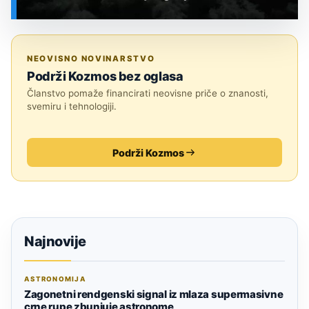
SVEMIR
NEOVISNO NOVINARSTVO
Podrži Kozmos bez oglasa
Članstvo pomaže financirati neovisne priče o znanosti,
svemiru i tehnologiji.
Podrži Kozmos
Najnovije
ASTRONOMIJA
Zagonetni rendgenski signal iz mlaza supermasivne
crne rupe zbunjuje astronome