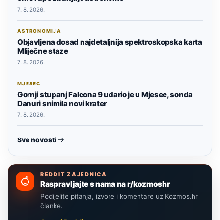
7. 8. 2026.
ASTRONOMIJA
Objavljena dosad najdetaljnija spektroskopska karta
Mliječne staze
7. 8. 2026.
MJESEC
Gornji stupanj Falcona 9 udario je u Mjesec, sonda
Danuri snimila novi krater
7. 8. 2026.
Sve novosti
REDDIT ZAJEDNICA
Raspravljajte s nama na r/kozmoshr
Podijelite pitanja, izvore i komentare uz Kozmos.hr
članke.