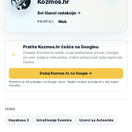
Kozmos.hr
Svi članci redakcije
Web
PROFILI
Pratite Kozmos.hr češće na Googleu
Dodajte Kozmos.hr među svoje preferirane izvore i Google
će vam, kada je relevantno, češće prikazivati naše najnovije
članke.
Dodaj Kozmos.hr na Google
Potrebno je biti prijavljen na Google račun. Odabir možete promijeniti u bilo kojem
trenutku.
TEME
Hayabusa 2
Istraživanje Svemira
Uzorci sa Asteorida