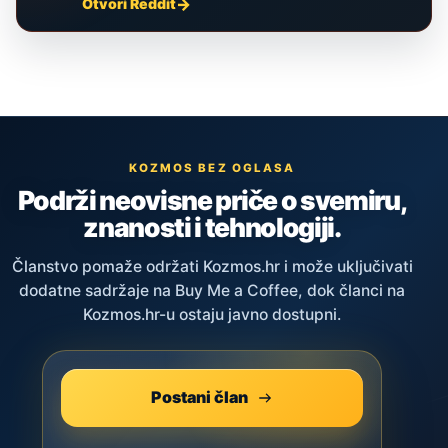
Otvori Reddit
KOZMOS BEZ OGLASA
Podrži neovisne priče o svemiru,
znanosti i tehnologiji.
Članstvo pomaže održati Kozmos.hr i može uključivati
dodatne sadržaje na Buy Me a Coffee, dok članci na
Kozmos.hr-u ostaju javno dostupni.
Postani član