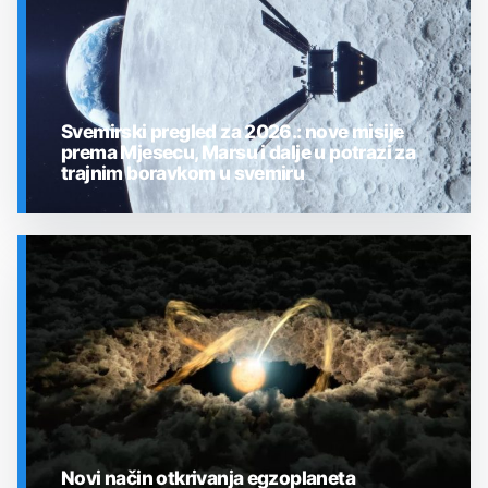
Svemirski pregled za 2026.: nove misije
prema Mjesecu, Marsu i dalje u potrazi za
trajnim boravkom u svemiru
SVEMIR
Novi način otkrivanja egzoplaneta