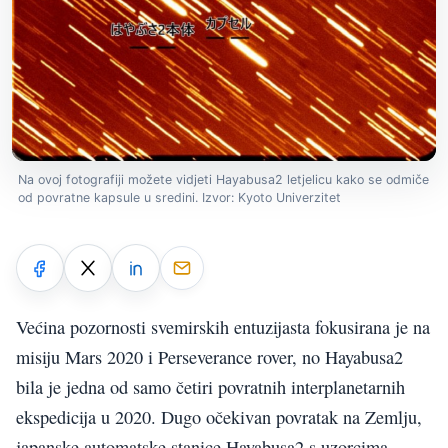
Na ovoj fotografiji možete vidjeti Hayabusa2 letjelicu kako se odmiče
od povratne kapsule u sredini. Izvor: Kyoto Univerzitet
Većina pozornosti svemirskih entuzijasta fokusirana je na
misiju Mars 2020 i Perseverance rover, no Hayabusa2
bila je jedna od samo četiri povratnih interplanetarnih
ekspedicija u 2020. Dugo očekivan povratak na Zemlju,
japanske automatske stanice Hayabusa2 s uzorcima