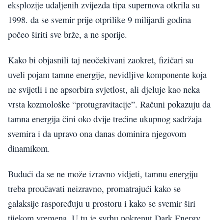
eksplozije udaljenih zvijezda tipa supernova otkrila su
1998. da se svemir prije otprilike 9 milijardi godina
počeo širiti sve brže, a ne sporije.
Kako bi objasnili taj neočekivani zaokret, fizičari su
uveli pojam tamne energije, nevidljive komponente koja
ne svijetli i ne apsorbira svjetlost, ali djeluje kao neka
vrsta kozmološke “protugravitacije”. Računi pokazuju da
tamna energija čini oko dvije trećine ukupnog sadržaja
svemira i da upravo ona danas dominira njegovom
dinamikom.
Budući da se ne može izravno vidjeti, tamnu energiju
treba proučavati neizravno, promatrajući kako se
galaksije raspoređuju u prostoru i kako se svemir širi
tijekom vremena. U tu je svrhu pokrenut Dark Energy