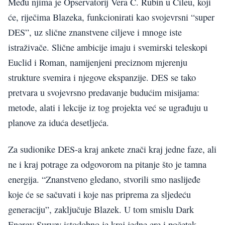
Među njima je Opservatorij Vera C. Rubin u Čileu, koji
će, riječima Blazeka, funkcionirati kao svojevrsni “super
DES”, uz slične znanstvene ciljeve i mnoge iste
istraživače. Slične ambicije imaju i svemirski teleskopi
Euclid i Roman, namijenjeni preciznom mjerenju
strukture svemira i njegove ekspanzije. DES se tako
pretvara u svojevrsno predavanje budućim misijama:
metode, alati i lekcije iz tog projekta već se ugrađuju u
planove za iduća desetljeća.
Za sudionike DES-a kraj ankete znači kraj jedne faze, ali
ne i kraj potrage za odgovorom na pitanje što je tamna
energija. “Znanstveno gledano, stvorili smo naslijeđe
koje će se sačuvati i koje nas priprema za sljedeću
generaciju”, zaključuje Blazek. U tom smislu Dark
Energy Survey istodobno je kraj jedne ere i početak