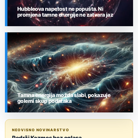
Hubbleova napetost ne popušta. Ni
promjena tamne energije ne zatvara jaz
SVEMIR
Tamna energija možda slabi, pokazuje
golemi skup podataka
SVEMIR
NEOVISNO NOVINARSTVO
Podrži Kozmos bez oglasa