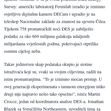
Survey: američki laboratorij Fermilab izradio je iznimno
osjetljivu digitalnu kameru DECam i ugradio je na
teleskop Nacionalne zaklade za znanost na sjeveru Čilea.
Tijekom 758 promatračkih noći DES je zabilježio
podatke za oko 669 milijuna galaksija udaljenih
milijardama svjetlosnih godina, pokrivajući otprilike
osminu cijelog neba.
Takav jedinstven skup podataka okupio je stotine
istraživača koji su, svaki sa svojim ciljevima, radili na
istim promatranjima. “To je iznimno moćan pristup. U
ovoj generaciji eksperimenata s tamnom energijom nitko
drugi nije napravio nešto tako opsežno”, ističe Martin
Crocce, jedan od koordinatora analize DES-a. Jonathan
Blazek sa Sveučilišta Northeastern, suvoditelj tima za