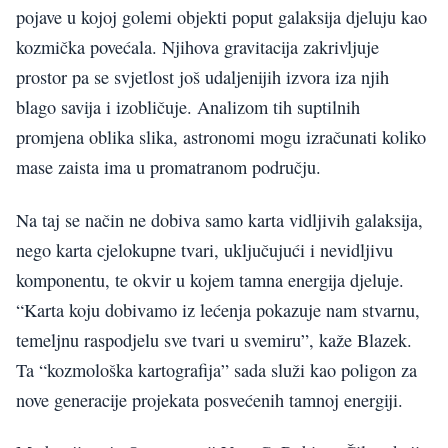
pojave u kojoj golemi objekti poput galaksija djeluju kao
kozmička povećala. Njihova gravitacija zakrivljuje
prostor pa se svjetlost još udaljenijih izvora iza njih
blago savija i izobličuje. Analizom tih suptilnih
promjena oblika slika, astronomi mogu izračunati koliko
mase zaista ima u promatranom području.
Na taj se način ne dobiva samo karta vidljivih galaksija,
nego karta cjelokupne tvari, uključujući i nevidljivu
komponentu, te okvir u kojem tamna energija djeluje.
“Karta koju dobivamo iz lećenja pokazuje nam stvarnu,
temeljnu raspodjelu sve tvari u svemiru”, kaže Blazek.
Ta “kozmološka kartografija” sada služi kao poligon za
nove generacije projekata posvećenih tamnoj energiji.