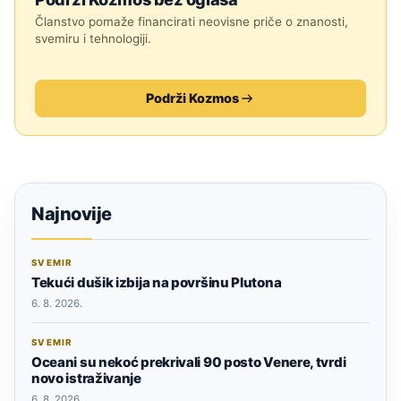
Članstvo pomaže financirati neovisne priče o znanosti,
svemiru i tehnologiji.
Podrži Kozmos
Najnovije
SVEMIR
Tekući dušik izbija na površinu Plutona
6. 8. 2026.
SVEMIR
Oceani su nekoć prekrivali 90 posto Venere, tvrdi
novo istraživanje
6. 8. 2026.