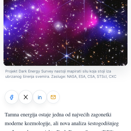
Projekt Dark Energy Survey nastoji mapirati silu koja stoji iza
ubrzanog širenja svemira. Zasluge: NASA, ESA, CSA, STScI, CXC
Tamna energija ostaje jedna od najvećih zagonetki
moderne kozmologije, ali nova analiza šestogodišnjeg