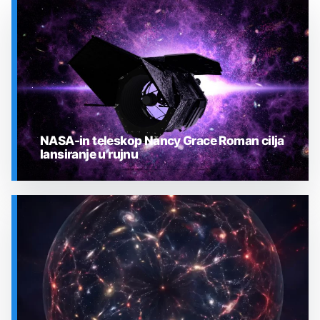
NASA-in teleskop Nancy Grace Roman cilja
lansiranje u rujnu
SVEMIR