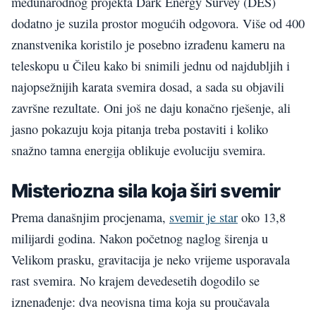
međunarodnog projekta Dark Energy Survey (DES)
dodatno je suzila prostor mogućih odgovora. Više od 400
znanstvenika koristilo je posebno izrađenu kameru na
teleskopu u Čileu kako bi snimili jednu od najdubljih i
najopsežnijih karata svemira dosad, a sada su objavili
završne rezultate. Oni još ne daju konačno rješenje, ali
jasno pokazuju koja pitanja treba postaviti i koliko
snažno tamna energija oblikuje evoluciju svemira.
Misteriozna sila koja širi svemir
Prema današnjim procjenama,
svemir je star
oko 13,8
milijardi godina. Nakon početnog naglog širenja u
Velikom prasku, gravitacija je neko vrijeme usporavala
rast svemira. No krajem devedesetih dogodilo se
iznenađenje: dva neovisna tima koja su proučavala