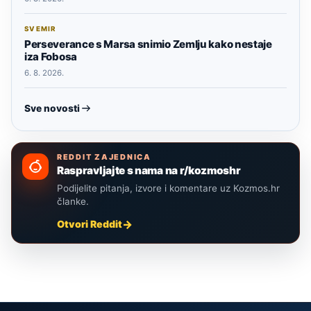
SVEMIR
Perseverance s Marsa snimio Zemlju kako nestaje
iza Fobosa
6. 8. 2026.
Sve novosti
REDDIT ZAJEDNICA
Raspravljajte s nama na r/kozmoshr
Podijelite pitanja, izvore i komentare uz Kozmos.hr
članke.
Otvori Reddit