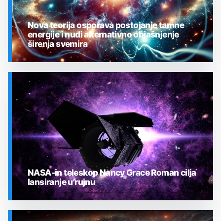
Nova teorija osporava postojanje tamne
energije i nudi alternativno objašnjenje
širenja svemira
SVEMIR
NASA-in teleskop Nancy Grace Roman cilja
lansiranje u rujnu