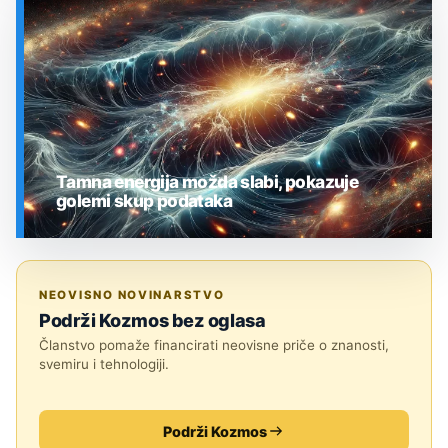
SVEMIR
Tamna energija možda slabi, pokazuje
golemi skup podataka
SVEMIR
NEOVISNO NOVINARSTVO
Podrži Kozmos bez oglasa
Članstvo pomaže financirati neovisne priče o znanosti,
svemiru i tehnologiji.
Podrži Kozmos