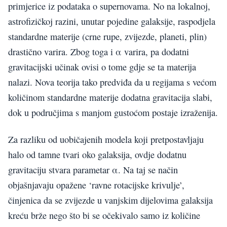
primjerice iz podataka o supernovama. No na lokalnoj,
astrofizičkoj razini, unutar pojedine galaksije, raspodjela
standardne materije (crne rupe, zvijezde, planeti, plin)
drastično varira. Zbog toga i α varira, pa dodatni
gravitacijski učinak ovisi o tome gdje se ta materija
nalazi. Nova teorija tako predviđa da u regijama s većom
količinom standardne materije dodatna gravitacija slabi,
dok u područjima s manjom gustoćom postaje izraženija.
Za razliku od uobičajenih modela koji pretpostavljaju
halo od tamne tvari oko galaksija, ovdje dodatnu
gravitaciju stvara parametar α. Na taj se način
objašnjavaju opažene ‘ravne rotacijske krivulje’,
činjenica da se zvijezde u vanjskim dijelovima galaksija
kreću brže nego što bi se očekivalo samo iz količine