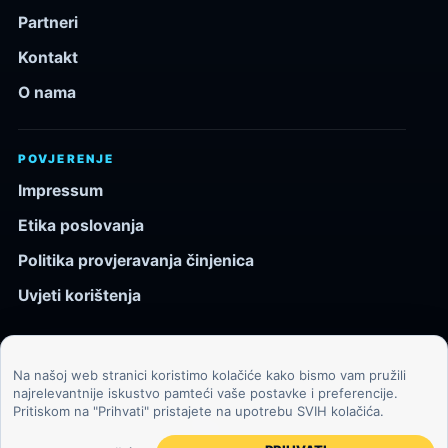
Partneri
Kontakt
O nama
POVJERENJE
Impressum
Etika poslovanja
Politika provjeravanja činjenica
Uvjeti korištenja
Na našoj web stranici koristimo kolačiće kako bismo vam pružili
© 2026 Kozmos.hr. Sva prava pridržana.
najrelevantnije iskustvo pamteći vaše postavke i preferencije.
Pritiskom na "Prihvati" pristajete na upotrebu SVIH kolačića.
Svemir, znanost, tehnologija i velike ideje za znatiželjne
čitatelje.