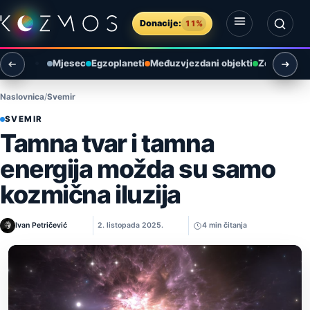
Preskoči na sadržaj
Donacije:
11%
Otvori izbornik
Otvori pretragu
Mjesec
Egzoplaneti
Međuzvjezdani objekti
Zemlja i ok
Naslovnica
Svemir
SVEMIR
Tamna tvar i tamna
energija možda su samo
kozmična iluzija
Ivan Petričević
2. listopada 2025.
4 min čitanja