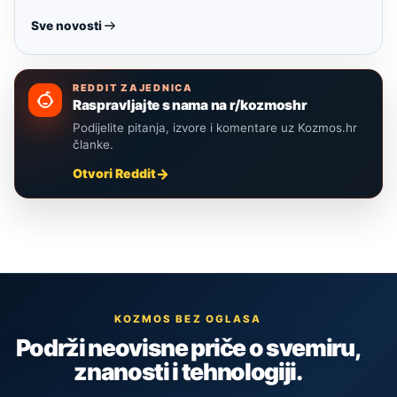
Sve novosti
REDDIT ZAJEDNICA
Raspravljajte s nama na r/kozmoshr
Podijelite pitanja, izvore i komentare uz Kozmos.hr
članke.
Otvori Reddit
KOZMOS BEZ OGLASA
Podrži neovisne priče o svemiru,
znanosti i tehnologiji.