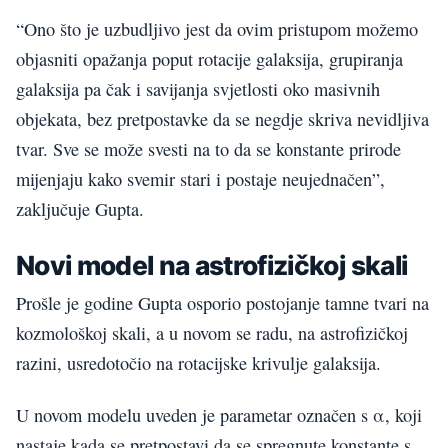
“Ono što je uzbudljivo jest da ovim pristupom možemo
objasniti opažanja poput rotacije galaksija, grupiranja
galaksija pa čak i savijanja svjetlosti oko masivnih
objekata, bez pretpostavke da se negdje skriva nevidljiva
tvar. Sve se može svesti na to da se konstante prirode
mijenjaju kako svemir stari i postaje neujednačen”,
zaključuje Gupta.
Novi model na astrofizičkoj skali
Prošle je godine Gupta osporio postojanje tamne tvari na
kozmološkoj skali, a u novom se radu, na astrofizičkoj
razini, usredotočio na rotacijske krivulje galaksija.
U novom modelu uveden je parametar označen s α, koji
nastaje kada se pretpostavi da se spregnute konstante s