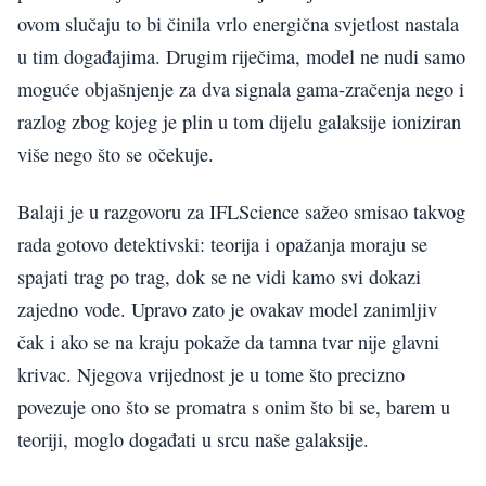
ovom slučaju to bi činila vrlo energična svjetlost nastala
u tim događajima. Drugim riječima, model ne nudi samo
moguće objašnjenje za dva signala gama-zračenja nego i
razlog zbog kojeg je plin u tom dijelu galaksije ioniziran
više nego što se očekuje.
Balaji je u razgovoru za IFLScience sažeo smisao takvog
rada gotovo detektivski: teorija i opažanja moraju se
spajati trag po trag, dok se ne vidi kamo svi dokazi
zajedno vode. Upravo zato je ovakav model zanimljiv
čak i ako se na kraju pokaže da tamna tvar nije glavni
krivac. Njegova vrijednost je u tome što precizno
povezuje ono što se promatra s onim što bi se, barem u
teoriji, moglo događati u srcu naše galaksije.