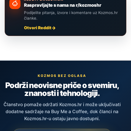
Raspravljajte s nama na r/kozmoshr
Podijelite pitanja, izvore i komentare uz Kozmos.hr
članke.
Otvori Reddit
KOZMOS BEZ OGLASA
Podrži neovisne priče o svemiru,
znanosti i tehnologiji.
Članstvo pomaže održati Kozmos.hr i može uključivati
dodatne sadržaje na Buy Me a Coffee, dok članci na
Kozmos.hr-u ostaju javno dostupni.