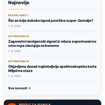
Najnovije
EGZOPLANETI
Što se krije duboko ispod površine super-Zemalja?
7. 8. 2026.
ASTRONOMIJA
Zagonetni rendgenski signal iz mlaza supermasivne
crne rupe zbunjuje astronome
7. 8. 2026.
ASTRONOMIJA
Objavljena dosad najdetaljnija spektroskopska karta
Mliječne staze
7. 8. 2026.
Sve novosti
REDDIT ZAJEDNICA