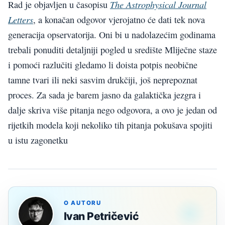
The Astrophysical Journal
Rad je objavljen u časopisu
Letters
, a konačan odgovor vjerojatno će dati tek nova
generacija opservatorija. Oni bi u nadolazećim godinama
trebali ponuditi detaljniji pogled u središte Mliječne staze
i pomoći razlučiti gledamo li doista potpis neobične
tamne tvari ili neki sasvim drukčiji, još neprepoznat
proces. Za sada je barem jasno da galaktička jezgra i
dalje skriva više pitanja nego odgovora, a ovo je jedan od
rijetkih modela koji nekoliko tih pitanja pokušava spojiti
u istu zagonetku
O AUTORU
Ivan Petričević