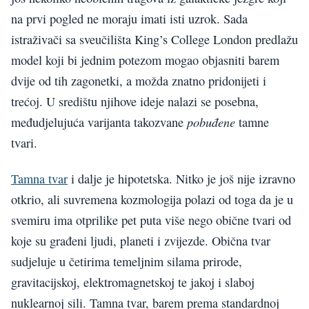
na prvi pogled ne moraju imati isti uzrok. Sada
istraživači sa sveučilišta King’s College London predlažu
model koji bi jednim potezom mogao objasniti barem
dvije od tih zagonetki, a možda znatno pridonijeti i
trećoj. U središtu njihove ideje nalazi se posebna,
pobuđene
međudjelujuća varijanta takozvane
tamne
tvari.
Tamna tvar
i dalje je hipotetska. Nitko je još nije izravno
otkrio, ali suvremena kozmologija polazi od toga da je u
svemiru ima otprilike pet puta više nego obične tvari od
koje su građeni ljudi, planeti i zvijezde. Obična tvar
sudjeluje u četirima temeljnim silama prirode,
gravitacijskoj, elektromagnetskoj te jakoj i slaboj
nuklearnoj sili. Tamna tvar, barem prema standardnoj