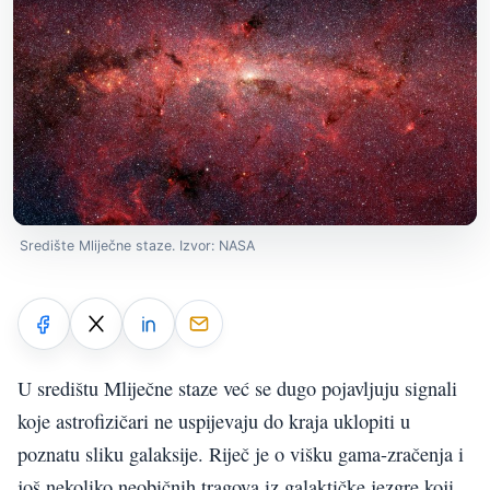
Središte Mliječne staze. Izvor: NASA
U središtu Mliječne staze već se dugo pojavljuju signali
koje astrofizičari ne uspijevaju do kraja uklopiti u
poznatu sliku galaksije. Riječ je o višku gama-zračenja i
još nekoliko neobičnih tragova iz galaktičke jezgre koji