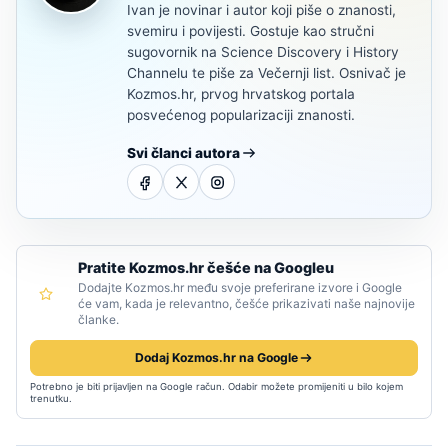
Ivan je novinar i autor koji piše o znanosti,
svemiru i povijesti. Gostuje kao stručni
sugovornik na Science Discovery i History
Channelu te piše za Večernji list. Osnivač je
Kozmos.hr, prvog hrvatskog portala
posvećenog popularizaciji znanosti.
Svi članci autora
Pratite Kozmos.hr češće na Googleu
Dodajte Kozmos.hr među svoje preferirane izvore i Google
će vam, kada je relevantno, češće prikazivati naše najnovije
članke.
Dodaj Kozmos.hr na Google
Potrebno je biti prijavljen na Google račun. Odabir možete promijeniti u bilo kojem
trenutku.