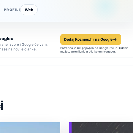
Web
PROFILI
oogleu
Dodaj Kozmos.hr na Google
rane izvore i Google će vam,
Potrebno je biti prijavljen na Google račun. Odabir
 naše najnovije članke.
možete promijeniti u bilo kojem trenutku.
i