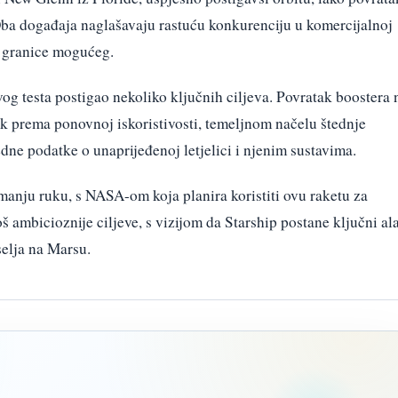
 Oba događaja naglašavaju rastuću konkurenciju u komercijalnoj
u granice mogućeg.
og testa postigao nekoliko ključnih ciljeva. Povratak boostera 
k prema ponovnoj iskoristivosti, temeljnom načelu štednje
jedne podatke o unaprijeđenoj letjelici i njenim sustavima.
manju ruku, s NASA-om koja planira koristiti ovu raketu za
 ambicioznije ciljeve, s vizijom da Starship postane ključni ala
elja na Marsu.