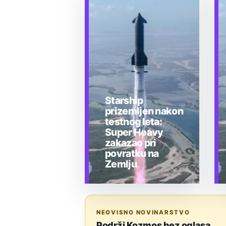
Starship
prizemljen nakon
testnog leta:
Super Heavy
zakazao pri
povratku na
Zemlju
TEHNOLOGIJA
NEOVISNO NOVINARSTVO
Podrži Kozmos bez oglasa