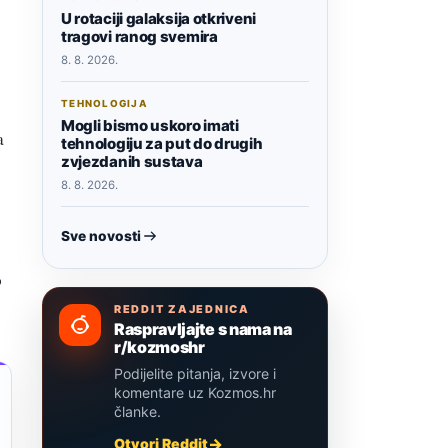
U rotaciji galaksija otkriveni
tragovi ranog svemira
8. 8. 2026.
TEHNOLOGIJA
Mogli bismo uskoro imati
a
tehnologiju za put do drugih
zvjezdanih sustava
8. 8. 2026.
Sve novosti
o
REDDIT ZAJEDNICA
Raspravljajte s nama na
r/kozmoshr
Podijelite pitanja, izvore i
komentare uz Kozmos.hr
članke.
Otvori Reddit