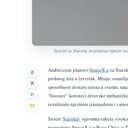
SpaceX-ov Starship eksplodirao tijekom se
Ambiciozni planovi
SpaceX-a
za Starsh
probnog leta u četvrtak. Misija, osmišlj
sposobnost dostave tereta u svemir, imal
“booster” koristeći divovske mehaničke r
rezultiralo njezinim iznenadnim i vatr
Sustav
Starship
, ogromna raketa visoka 
postrojenja SpaceX-a u Boca Chici, u T