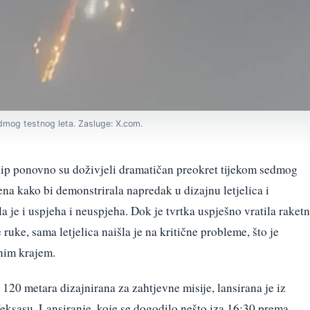
dmog testnog leta. Zasluge: X.com.
ip ponovno su doživjeli dramatičan preokret tijekom sedmog
ena kako bi demonstrirala napredak u dizajnu letjelica i
a je i uspjeha i neuspjeha. Dok je tvrtka uspješno vratila raketn
uke, sama letjelica naišla je na kritične probleme, što je
enim krajem.
120 metara dizajnirana za zahtjevne misije, lansirana je iz
eksasu. Lansiranje, koje se dogodilo nešto iza 16:30 prema