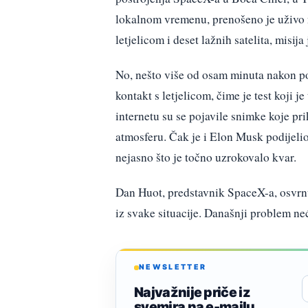
lokalnom vremenu, prenošeno je uživo 
letjelicom i deset lažnih satelita, misija
No, nešto više od osam minuta nakon poč
kontakt s letjelicom, čime je test koji 
internetu su se pojavile snimke koje pr
atmosferu. Čak je i Elon Musk podijelio
nejasno što je točno uzrokovalo kvar.
Dan Huot, predstavnik SpaceX-a, osvrnu
iz svake situacije. Današnji problem ne
NEWSLETTER
Najvažnije priče iz
svemira na e-mailu.