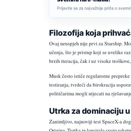
Prijavite se za najvažnije priče o svemiru
Filozofija koja prihva
Ovaj neuspjeh nije prvi za Starship. M
učenja, što je pristup koji se uvelike r
brzih iteracija, čak i uz visoke troškove,
Musk često ističe regulatorne prepreke
testiranja, tvrdeći da birokracija uspor
političarima mogli utjecati na rješavanj
Utrka za dominaciju u
Zanimljivo, najnoviji test SpaceX-a dog
Origina. Tvrtka je lansirala svoju raket