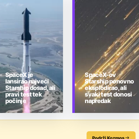
SpaceX je
SpaceX-ov
lansirao najveći
Starship ponovno
Starship dosad, ali
eksplodirao, ali
pravi test tek
svaki test donosi
počinje
napredak
TEHNOLOGIJA
TEHNOLOGIJA
Podrži Kozmos