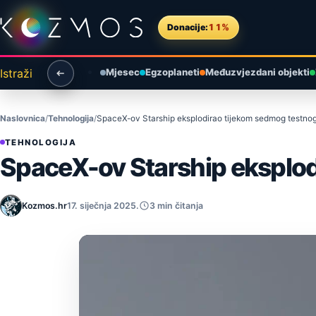
Preskoči na sadržaj
Donacije:
11%
Istraži
Mjesec
Egzoplaneti
Međuzvjezdani objekti
Naslovnica
Tehnologija
SpaceX-ov Starship eksplodirao tijekom sedmog testnog
TEHNOLOGIJA
SpaceX-ov Starship eksplod
Kozmos.hr
17. siječnja 2025.
3 min čitanja