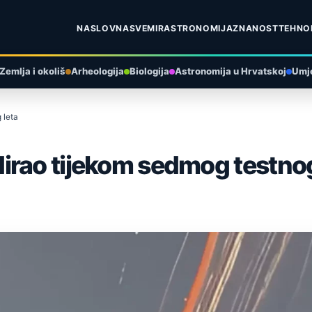
NASLOVNA
SVEMIR
ASTRONOMIJA
ZNANOST
TEHNO
Zemlja i okoliš
Arheologija
Biologija
Astronomija u Hrvatskoj
Umje
 leta
irao tijekom sedmog testnog