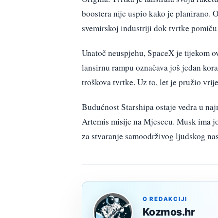
boostera nije uspio kako je planirano.
svemirskoj industriji dok tvrtke pomič
Unatoč neuspjehu, SpaceX je tijekom ov
lansirnu rampu označava još jedan kora
troškova tvrtke. Uz to, let je pružio vri
Budućnost Starshipa ostaje vedra u naj
Artemis misije na Mjesecu. Musk ima još
za stvaranje samoodrživog ljudskog nas
O REDAKCIJI
Kozmos.hr