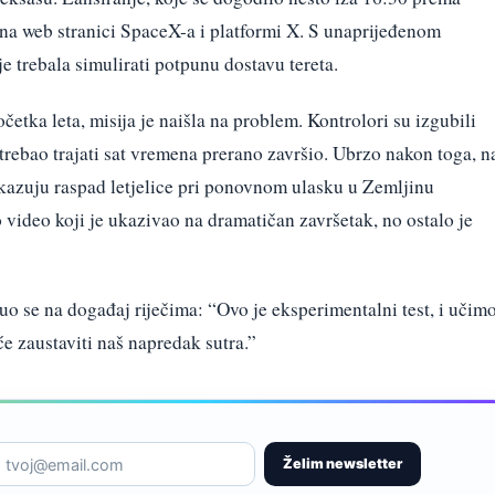
na web stranici SpaceX-a i platformi X. S unaprijeđenom
 je trebala simulirati potpunu dostavu tereta.
etka leta, misija je naišla na problem. Kontrolori su izgubili
je trebao trajati sat vremena prerano završio. Ubrzo nakon toga, n
ikazuju raspad letjelice pri ponovnom ulasku u Zemljinu
 video koji je ukazivao na dramatičan završetak, no ostalo je
o se na događaj riječima: “Ovo je eksperimentalni test, i učim
će zaustaviti naš napredak sutra.”
Želim newsletter