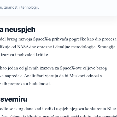
, znanosti i tehnologiji.
ća neuspjeh
odel brzog razvoja SpaceX-a prihvaća pogreške kao dio procesa
azlikuje od NASA-ine oprezne i detaljne metodologije. Strategija
 izaziva i pohvale i kritike.
 kao jedan od glavnih izazova za SpaceX-ove ciljeve brzog
ava napredak. Analitičari vjeruju da bi Muskovi odnosi s
e tih prepreka u budućnosti.
 svemiru
odio se istog dana kad i veliki uspjeh njegova konkurenta Blue
u New Glenn iz Floride, uspješno postigavši orbitu, iako povrata