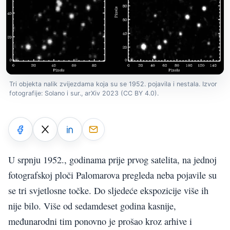
Tri objekta nalik zvijezdama koja su se 1952. pojavila i nestala. Izvor
fotografije: Solano i sur., arXiv 2023 (CC BY 4.0).
U srpnju 1952., godinama prije prvog satelita, na jednoj
fotografskoj ploči Palomarova pregleda neba pojavile su
se tri svjetlosne točke. Do sljedeće ekspozicije više ih
nije bilo. Više od sedamdeset godina kasnije,
međunarodni tim ponovno je prošao kroz arhive i