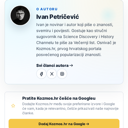
O AUTORU
Ivan Petričević
Ivan je novinar i autor koji piše o znanosti,
svemiru i povijesti. Gostuje kao stručni
sugovornik na Science Discovery i History
Channelu te piše za Večernji list. Osnivač je
Kozmos.hr, prvog hrvatskog portala
posvećenog popularizaciji znanosti.
Svi članci autora
Pratite Kozmos.hr češće na Googleu
Dodajte Kozmos.hr među svoje preferirane izvore i Google
će vam, kada je relevantno, češće prikazivati naše najnovije
članke.
Dodaj Kozmos.hr na Google