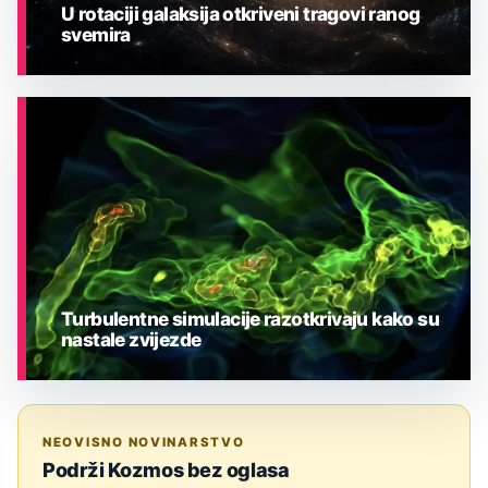
U rotaciji galaksija otkriveni tragovi ranog
svemira
ASTRONOMIJA
Turbulentne simulacije razotkrivaju kako su
nastale zvijezde
ASTRONOMIJA
NEOVISNO NOVINARSTVO
Podrži Kozmos bez oglasa