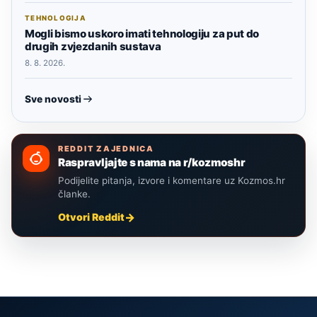
TEHNOLOGIJA
Mogli bismo uskoro imati tehnologiju za put do
drugih zvjezdanih sustava
8. 8. 2026.
Sve novosti
REDDIT ZAJEDNICA
Raspravljajte s nama na r/kozmoshr
Podijelite pitanja, izvore i komentare uz Kozmos.hr
članke.
Otvori Reddit