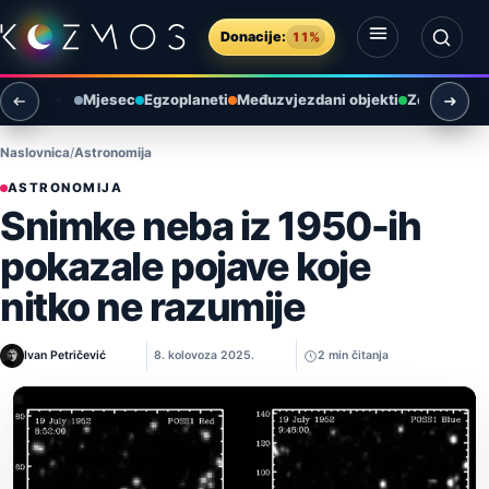
Preskoči na sadržaj
Donacije:
11%
Otvori izbornik
Otvori pretragu
Mjesec
Egzoplaneti
Međuzvjezdani objekti
Zemlja i ok
Naslovnica
Astronomija
ASTRONOMIJA
Snimke neba iz 1950-ih
pokazale pojave koje
nitko ne razumije
Ivan Petričević
8. kolovoza 2025.
2 min čitanja