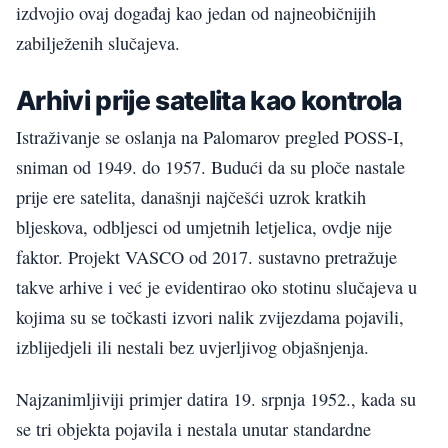
izdvojio ovaj događaj kao jedan od najneobičnijih
zabilježenih slučajeva.
Arhivi prije satelita kao kontrola
Istraživanje se oslanja na Palomarov pregled POSS-I,
sniman od 1949. do 1957. Budući da su ploče nastale
prije ere satelita, današnji najčešći uzrok kratkih
bljeskova, odbljesci od umjetnih letjelica, ovdje nije
faktor. Projekt VASCO od 2017. sustavno pretražuje
takve arhive i već je evidentirao oko stotinu slučajeva u
kojima su se točkasti izvori nalik zvijezdama pojavili,
izblijedjeli ili nestali bez uvjerljivog objašnjenja.
Najzanimljiviji primjer datira 19. srpnja 1952., kada su
se tri objekta pojavila i nestala unutar standardne