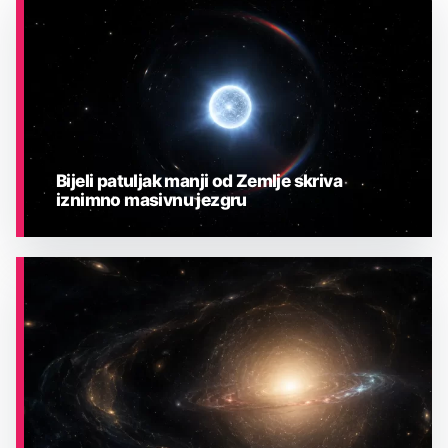
Bijeli patuljak manji od Zemlje skriva
iznimno masivnu jezgru
ASTRONOMIJA