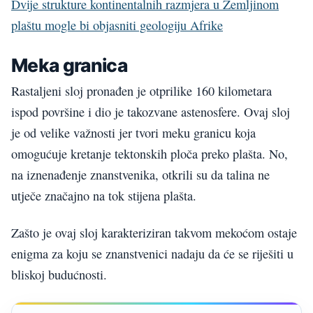
Dvije strukture kontinentalnih razmjera u Zemljinom
plaštu mogle bi objasniti geologiju Afrike
Meka granica
Rastaljeni sloj pronađen je otprilike 160 kilometara
ispod površine i dio je takozvane astenosfere. Ovaj sloj
je od velike važnosti jer tvori meku granicu koja
omogućuje kretanje tektonskih ploča preko plašta. No,
na iznenađenje znanstvenika, otkrili su da talina ne
utječe značajno na tok stijena plašta.
Zašto je ovaj sloj karakteriziran takvom mekoćom ostaje
enigma za koju se znanstvenici nadaju da će se riješiti u
bliskoj budućnosti.