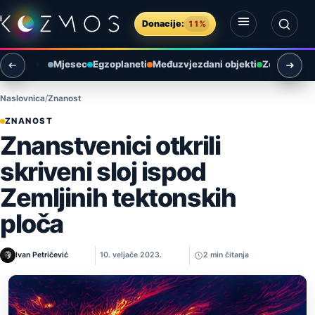
Preskoči na sadržaj
Donacije:
11%
Otvori izbornik
Otvori pretragu
Mjesec
Egzoplaneti
Međuzvjezdani objekti
Zemlja i ok
Naslovnica
Znanost
ZNANOST
Znanstvenici otkrili
skriveni sloj ispod
Zemljinih tektonskih
ploča
Ivan Petričević
10. veljače 2023.
2 min čitanja