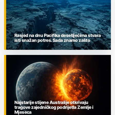
Rasjed na dnu Pacifika desetljećima stvara
isti snažan potres. Sada znamo zašto
ZNANOST
Najstarije stijene Australije otkrivaju
tragove zajedničkog podrijetla Zemlje i
Mjeseca