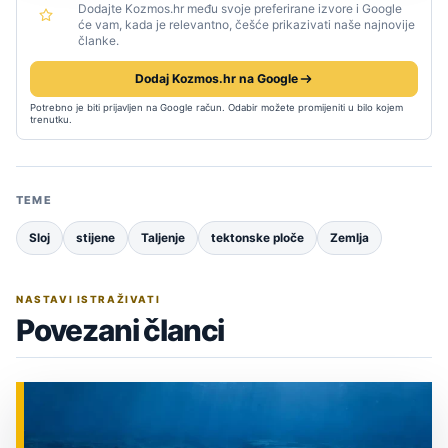
Dodajte Kozmos.hr među svoje preferirane izvore i Google
će vam, kada je relevantno, češće prikazivati naše najnovije
članke.
Dodaj Kozmos.hr na Google
Potrebno je biti prijavljen na Google račun. Odabir možete promijeniti u bilo kojem
trenutku.
TEME
Sloj
stijene
Taljenje
tektonske ploče
Zemlja
NASTAVI ISTRAŽIVATI
Povezani članci