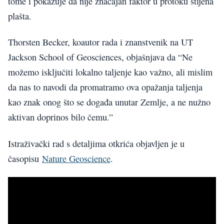
tome i pokazuje da nije značajan faktor u protoku stijena
plašta.
Thorsten Becker, koautor rada i znanstvenik na UT
Jackson School of Geosciences, objašnjava da “Ne
možemo isključiti lokalno taljenje kao važno, ali mislim
da nas to navodi da promatramo ova opažanja taljenja
kao znak onog što se događa unutar Zemlje, a ne nužno
aktivan doprinos bilo čemu.”
Istraživački rad s detaljima otkrića objavljen je u
časopisu
Nature Geoscience
.