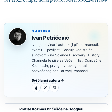
181 (2023). https://doi.org/10.1038/s41561-022-01116-9
O AUTORU
Ivan Petričević
Ivan je novinar i autor koji piše o znanosti,
svemiru i povijesti. Gostuje kao stručni
sugovornik na Science Discovery i History
Channelu te piše za Večernji list. Osnivač je
Kozmos.hr, prvog hrvatskog portala
posvećenog popularizaciji znanosti.
Svi članci autora
Pratite Kozmos.hr češće na Googleu