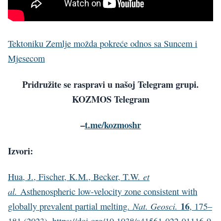
Tektoniku Zemlje možda pokreće odnos sa Suncem i
Mjesecom
Pridružite se raspravi u našoj Telegram grupi.
KOZMOS Telegram
–
t.me/kozmoshr
Izvori:
et
Hua, J., Fischer, K.M., Becker, T.W.
al.
Asthenospheric low-velocity zone consistent with
16
Nat. Geosci.
globally prevalent partial melting.
, 175–