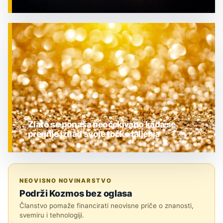
ZNANOST
Zlato se ponaša neočekivano kada se
pregrije iznad svoje točke taljenja
ZNANOST
NEOVISNO NOVINARSTVO
Podrži Kozmos bez oglasa
Članstvo pomaže financirati neovisne priče o znanosti,
svemiru i tehnologiji.