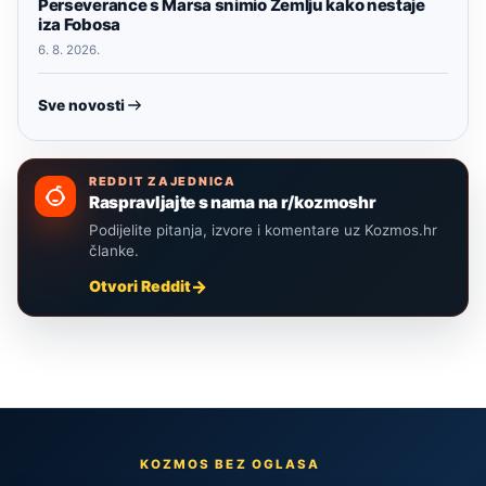
Perseverance s Marsa snimio Zemlju kako nestaje
iza Fobosa
6. 8. 2026.
Sve novosti
REDDIT ZAJEDNICA
Raspravljajte s nama na r/kozmoshr
Podijelite pitanja, izvore i komentare uz Kozmos.hr
članke.
Otvori Reddit
KOZMOS BEZ OGLASA