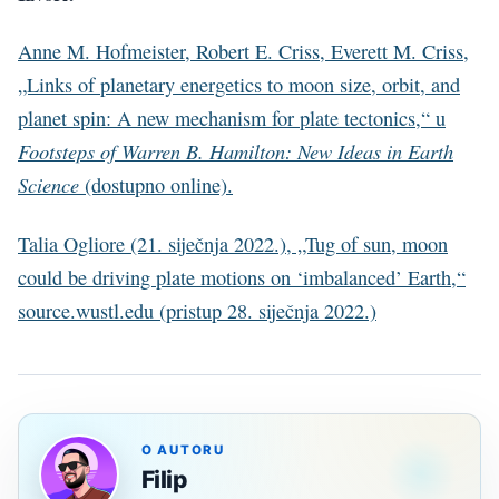
Anne M. Hofmeister, Robert E. Criss, Everett M. Criss,
„Links of planetary energetics to moon size, orbit, and
planet spin: A new mechanism for plate tectonics,“ u
Footsteps of Warren B. Hamilton: New Ideas in Earth
Science
(dostupno online).
Talia Ogliore (21. siječnja 2022.), „Tug of sun, moon
could be driving plate motions on ‘imbalanced’ Earth,“
source.wustl.edu (pristup 28. siječnja 2022.)
O AUTORU
Filip