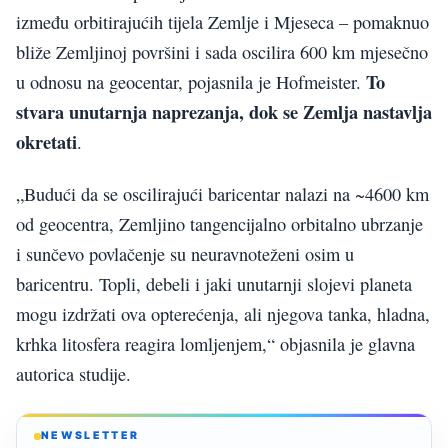
između orbitirajućih tijela Zemlje i Mjeseca – pomaknuo
bliže Zemljinoj površini i sada oscilira 600 km mjesečno
To
u odnosu na geocentar, pojasnila je Hofmeister.
stvara unutarnja naprezanja, dok se Zemlja nastavlja
okretati
.
„Budući da se oscilirajući baricentar nalazi na ~4600 km
od geocentra, Zemljino tangencijalno orbitalno ubrzanje
i sunčevo povlačenje su neuravnoteženi osim u
baricentru. Topli, debeli i jaki unutarnji slojevi planeta
mogu izdržati ova opterećenja, ali njegova tanka, hladna,
krhka litosfera reagira lomljenjem,“ objasnila je glavna
autorica studije.
NEWSLETTER