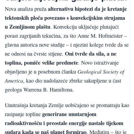
alternativu hipotezi da je kretanje
Nova analiza pruža
tektonskih ploča povezano s konvekcijskim strujama
u Zemljinom plaštu
. Konvekcija uključuje plutajući
porast zagrijanih tekućina, za što Anne M. Hofmeister –
glavna autorica nove studije – i njezini kolege tvrde da se
Oni tvrde da sila, a ne
ne odnosi na čvrste stijene.
toplina, pomiče velike predmete
. Novo istraživanje
Geological Society of
objavljeno je u posebnom članku
America
, kao dio nadolazeće zbirke sakupljene u čast
geologa Warrena B. Hamiltona.
Unutrašnja kretanja Zemlje uobičajeno se promatraju kao
generirane unutarnjom
rasipanje topline
radioaktivnošću i preostale energije nastale tijekom
sudara kada se naš planet formirao
. Međutim – što je