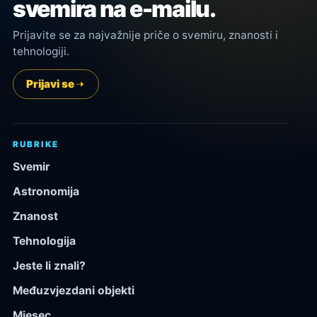
svemira na e-mailu.
Prijavite se za najvažnije priče o svemiru, znanosti i
tehnologiji.
Prijavi se
RUBRIKE
Svemir
Astronomija
Znanost
Tehnologija
Jeste li znali?
Međuzvjezdani objekti
Mjesec