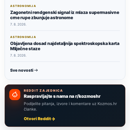
ASTRONOMIJA
Zagonetni rendgenski signal iz mlaza supermasivne
crne rupe zbunjuje astronome
7. 8. 2026.
ASTRONOMIJA
Objavljena dosad najdetaljnija spektroskopska karta
Mliječne staze
7. 8. 2026.
Sve novosti
REDDIT ZAJEDNICA
Raspravljajte s nama na r/kozmoshr
Podijelite pitanja, izvore i komentare uz Kozmos.hr
članke.
Otvori Reddit