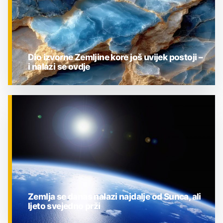
Dio izvorne Zemljine kore još uvijek postoji –
i nalazi se ovdje
ZNANOST
Zemlja se danas nalazi najdalje od Sunca, ali
ljeto svejedno prži