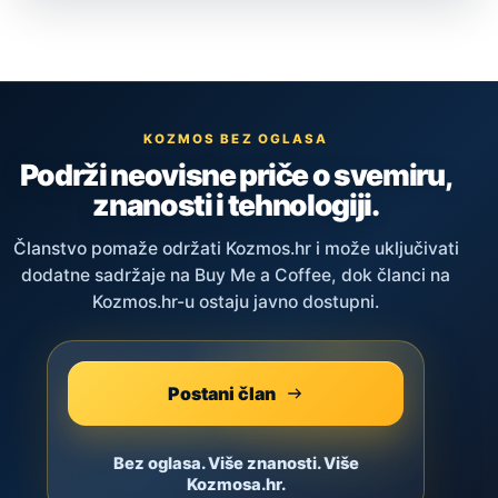
KOZMOS BEZ OGLASA
Podrži neovisne priče o svemiru,
znanosti i tehnologiji.
Članstvo pomaže održati Kozmos.hr i može uključivati
dodatne sadržaje na Buy Me a Coffee, dok članci na
Kozmos.hr-u ostaju javno dostupni.
Postani član
Bez oglasa. Više znanosti. Više
Kozmosa.hr.