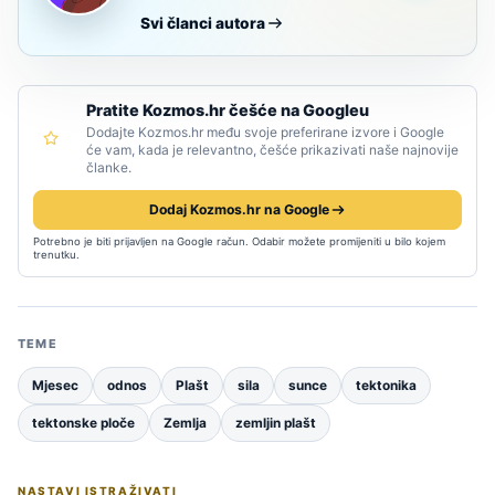
Svi članci autora
Pratite Kozmos.hr češće na Googleu
Dodajte Kozmos.hr među svoje preferirane izvore i Google
će vam, kada je relevantno, češće prikazivati naše najnovije
članke.
Dodaj Kozmos.hr na Google
Potrebno je biti prijavljen na Google račun. Odabir možete promijeniti u bilo kojem
trenutku.
TEME
Mjesec
odnos
Plašt
sila
sunce
tektonika
tektonske ploče
Zemlja
zemljin plašt
NASTAVI ISTRAŽIVATI