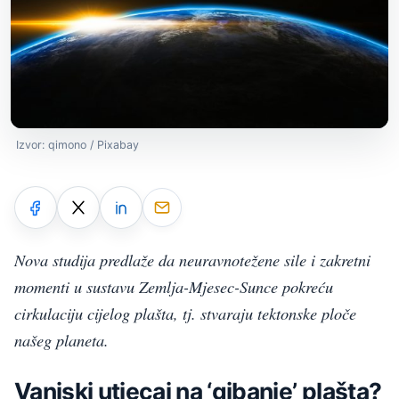
Izvor: qimono / Pixabay
Nova studija predlaže da neuravnotežene sile i zakretni
momenti u sustavu Zemlja-Mjesec-Sunce pokreću
cirkulaciju cijelog plašta, tj. stvaraju tektonske ploče
našeg planeta.
Vanjski utjecaj na ‘gibanje’ plašta?