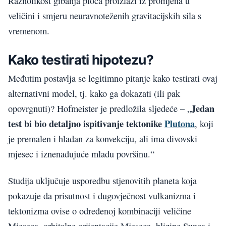
Raznolikost gibanja ploča proizlazi iz promjena u
veličini i smjeru neuravnoteženih gravitacijskih sila s
vremenom.
Kako testirati hipotezu?
Međutim postavlja se legitimno pitanje kako testirati ovaj
alternativni model, tj. kako ga dokazati (ili pak
Jedan
opovrgnuti)? Hofmeister je predložila sljedeće – „
test bi bio detaljno ispitivanje tektonike
Plutona
, koji
je premalen i hladan za konvekciju, ali ima divovski
mjesec i iznenađujuće mladu površinu.“
Studija uključuje usporedbu stjenovitih planeta koja
pokazuje da prisutnost i dugovječnost vulkanizma i
tektonizma ovise o određenoj kombinaciji veličine
Mjeseca, orbitalne orijentacije Mjeseca, blizine Sunca i