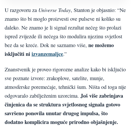
Universe Today
U razgovoru za
, Stanton je objasnio: “Ne
znamo što bi moglo proizvesti ove pulseve ni koliko su
daleko. Ne znamo je li signal rezultat nečeg što prolazi
ispred zvijezde ili nečega što modulira njezinu svjetlost
ne možemo
bez da se kreće. Dok ne saznamo više,
isključiti ni
izvanzemaljce
.”
Znanstvenik je proveo rigorozne analize kako bi isključio
sve poznate izvore: zrakoplove, satelite, munje,
atmosferske poremećaje, tehnički šum. Ništa od toga nije
Još više zabrinjava
odgovaralo zabilježenim uzorcima.
činjenica da se struktura svjetlosnog signala gotovo
savršeno ponovila unutar drugog impulsa, što
dodatno komplicira moguće prirodno objašnjenje.