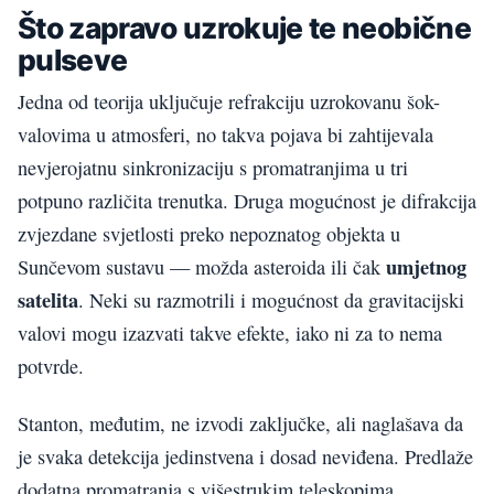
Što zapravo uzrokuje te neobične
pulseve
Jedna od teorija uključuje refrakciju uzrokovanu šok-
valovima u atmosferi, no takva pojava bi zahtijevala
nevjerojatnu sinkronizaciju s promatranjima u tri
potpuno različita trenutka. Druga mogućnost je difrakcija
zvjezdane svjetlosti preko nepoznatog objekta u
umjetnog
Sunčevom sustavu — možda asteroida ili čak
satelita
. Neki su razmotrili i mogućnost da gravitacijski
valovi mogu izazvati takve efekte, iako ni za to nema
potvrde.
Stanton, međutim, ne izvodi zaključke, ali naglašava da
je svaka detekcija jedinstvena i dosad neviđena. Predlaže
dodatna promatranja s višestrukim teleskopima,