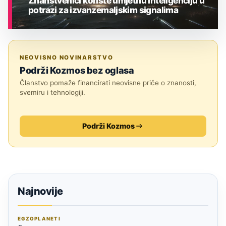
Znanstvenici koriste umjetnu inteligenciju u
potrazi za izvanzemaljskim signalima
ASTRONOMIJA
NEOVISNO NOVINARSTVO
Podrži Kozmos bez oglasa
Članstvo pomaže financirati neovisne priče o znanosti,
svemiru i tehnologiji.
Podrži Kozmos
Najnovije
EGZOPLANETI