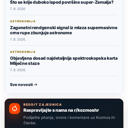
Što se krije duboko ispod površine super-Zemalja?
7. 8. 2026.
ASTRONOMIJA
Zagonetni rendgenski signal iz mlaza supermasivne
crne rupe zbunjuje astronome
7. 8. 2026.
ASTRONOMIJA
Objavljena dosad najdetaljnija spektroskopska karta
Mliječne staze
7. 8. 2026.
Sve novosti
REDDIT ZAJEDNICA
Raspravljajte s nama na r/kozmoshr
Podijelite pitanja, izvore i komentare uz Kozmos.hr
članke.