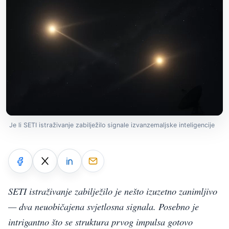
Je li SETI istraživanje zabilježilo signale izvanzemaljske inteligencije
SETI istraživanje zabilježilo je nešto izuzetno zanimljivo
— dva neuobičajena svjetlosna signala. Posebno je
intrigantno što se struktura prvog impulsa gotovo