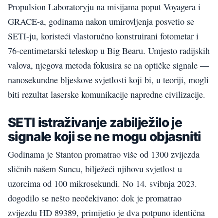
Propulsion Laboratoryju na misijama poput Voyagera i
GRACE-a, godinama nakon umirovljenja posvetio se
SETI-ju, koristeći vlastoručno konstruirani fotometar i
76-centimetarski teleskop u Big Bearu. Umjesto radijskih
valova, njegova metoda fokusira se na optičke signale —
nanosekundne bljeskove svjetlosti koji bi, u teoriji, mogli
biti rezultat laserske komunikacije napredne civilizacije.
SETI istraživanje zabilježilo je
signale koji se ne mogu objasniti
Godinama je Stanton promatrao više od 1300 zvijezda
sličnih našem Suncu, bilježeći njihovu svjetlost u
uzorcima od 100 mikrosekundi. No 14. svibnja 2023.
dogodilo se nešto neočekivano: dok je promatrao
zvijezdu HD 89389, primijetio je dva potpuno identična