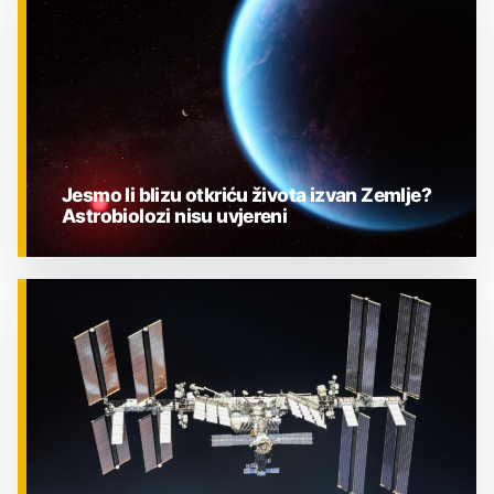
Jesmo li blizu otkriću života izvan Zemlje?
Astrobiolozi nisu uvjereni
ZNANOST