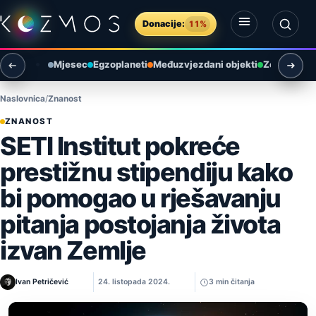
Preskoči na sadržaj
Donacije:
11%
Otvori izbornik
Otvori pretragu
Mjesec
Egzoplaneti
Međuzvjezdani objekti
Zemlja i ok
Naslovnica
Znanost
ZNANOST
SETI Institut pokreće
prestižnu stipendiju kako
bi pomogao u rješavanju
pitanja postojanja života
izvan Zemlje
Ivan Petričević
24. listopada 2024.
3 min čitanja