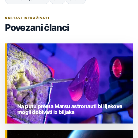
NASTAVI ISTRAŽIVATI
Povezani članci
Na putu prema Marsu astronauti bi lijekove
mogli dobivati iz biljaka
ZNANOST