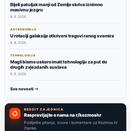
Bijeli patuljak manji od Zemlje skriva iznimno
masivnu jezgru
8. 8. 2026.
ASTRONOMIJA
U rotaciji galaksija otkriveni tragovi ranog svemira
8. 8. 2026.
TEHNOLOGIJA
Mogli bismo uskoro imati tehnologiju za put do
drugih zvjezdanih sustava
8. 8. 2026.
Sve novosti
REDDIT ZAJEDNICA
Raspravljajte s nama na r/kozmoshr
Podijelite pitanja, izvore i komentare uz Kozmos.hr
članke.