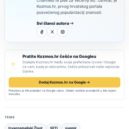
Channelu te piše za Večernji list. Osnivač je
Kozmos.hr, prvog hrvatskog portala
posvećenog popularizaciji znanosti.
Svi članci autora
Pratite Kozmos.hr češće na Googleu
Dodajte Kozmos.hr među svoje preferirane izvore i Google
će vam, kada je relevantno, češće prikazivati naše najnovije
članke.
Dodaj Kozmos.hr na Google
Potrebno je biti prijavljen na Google račun. Odabir možete promijeniti u bilo kojem
trenutku.
TEME
Izvanzemaljski Život
SETI
svemir