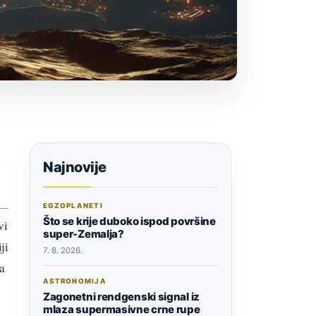
h
Najnovije
EGZOPLANETI
Što se krije duboko ispod površine
vi
super-Zemalja?
ji
7. 8. 2026.
ća
ASTRONOMIJA
Zagonetni rendgenski signal iz
mlaza supermasivne crne rupe