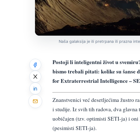
Naša galaksija je ili pretrpana ili prazna int
Postoji li inteligentni život u svemi
bismo trebali pitati: kolike su šanse
for Extraterrestrial Intelligence – S
Znanstvenici već desetljećima žustro ra
i studije. Iz svih tih radova, dva glavna 
uobičajen (tzv. optimisti SETI-ja) i oni 
(pesimisti SETI-ja).