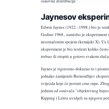
osnovne distribucije.”
Jaynesov eksperi
Edwin Jaynes (1922.–1998.) bio je istak
Godine 1968., zamislio je eksperiment 
neoznačenim spojem (kemijski X). Uz l
eksperiment je bio testirati koliko često
trebao ili otopiti u gotovo svakom sluča
Jaynes je rigorozno dokazao to i pioni
jednako zamijeniti Bernoullijev eksper
zvijezda koje će postati crne rupe. Zbo
jednim od osnivača “objektivnog bayesi
Kipping i Lewis uvidjeli su njegovu pot