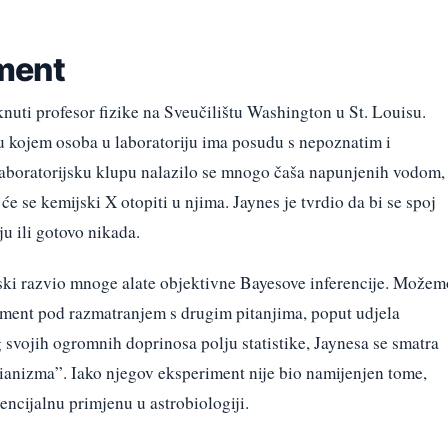
ment
nuti profesor fizike na Sveučilištu Washington u St. Louisu.
u kojem osoba u laboratoriju ima posudu s nepoznatim i
aboratorijsku klupu nalazilo se mnogo čaša napunjenih vodom,
 će se kemijski X otopiti u njima. Jaynes je tvrdio da bi se spoj
ju ili gotovo nikada.
rski razvio mnoge alate objektivne Bayesove inferencije. Možem
iment pod razmatranjem s drugim pitanjima, poput udjela
g svojih ogromnih doprinosa polju statistike, Jaynesa se smatra
anizma”. Iako njegov eksperiment nije bio namijenjen tome,
encijalnu primjenu u astrobiologiji.