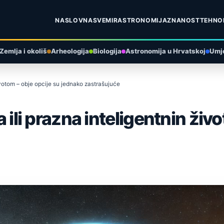
NASLOVNA
SVEMIR
ASTRONOMIJA
ZNANOST
TEHNO
Zemlja i okoliš
Arheologija
Biologija
Astronomija u Hrvatskoj
Umje
životom – obje opcije su jednako zastrašujuće
a ili prazna inteligentnin živ