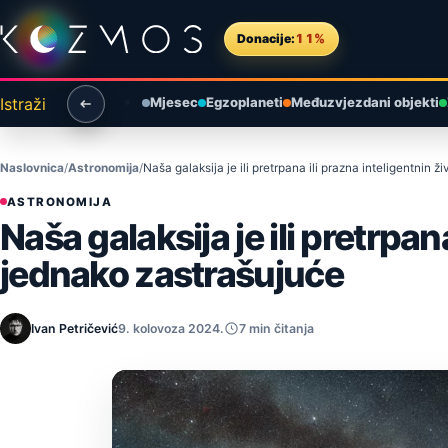
Preskoči na sadržaj
Donacije:
11%
Istraži
Mjesec
Egzoplaneti
Međuzvjezdani objekti
Naslovnica
Astronomija
Naša galaksija je ili pretrpana ili prazna inteligentnin 
ASTRONOMIJA
Naša galaksija je ili pretrpan
jednako zastrašujuće
Ivan Petričević
9. kolovoza 2024.
7 min čitanja