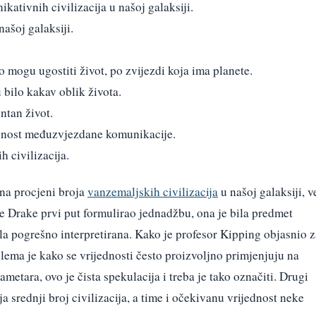
kativnih civilizacija u našoj galaksiji.
našoj galaksiji.
o mogu ugostiti život, po zvijezdi koja ima planete.
 bilo kakav oblik života.
entan život.
obnost međuzvjezdane komunikacije.
h civilizacija.
na procjeni broja
vanzemaljskih civilizacija
u našoj galaksiji, v
e Drake prvi put formulirao jednadžbu, ona je bila predmet
 bila pogrešno interpretirana. Kako je profesor Kipping objasnio 
blema je kako se vrijednosti često proizvoljno primjenjuju na
etara, ovo je čista spekulacija i treba je tako označiti. Drugi
a srednji broj civilizacija, a time i očekivanu vrijednost neke