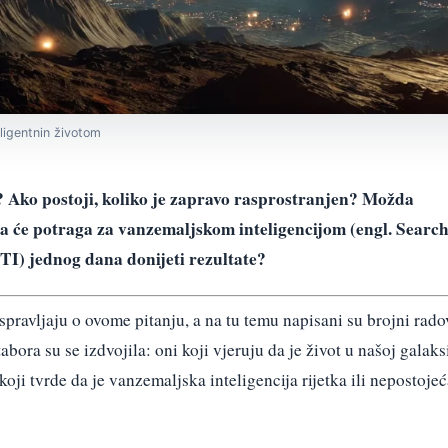
eligentnin životom
ru? Ako postoji, koliko je zapravo rasprostranjen? Možda
 da će potraga za vanzemaljskom inteligencijom (engl. Searc
ETI) jednog dana donijeti rezultate?
spravljaju o ovome pitanju, a na tu temu napisani su brojni rado
tabora su se izdvojila: oni koji vjeruju da je život u našoj galaksi
koji tvrde da je vanzemaljska inteligencija rijetka ili nepostoje