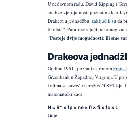
U nedavnom radu, David Kipping i Gerai
analize vjerojatnosti poznatom kao Jay
Drakeovu jednadžbu,
zaključili su
da bi
ili ništa“. Parafrazirajući pokojnog zn
Postoje dvije mogućnosti: ili smo sa
“
Drakeova jednadž
Godine 1961., poznati astronom
Frank 
Greenbank u Zapadnoj Virginiji. U prip
kojima se susreću istraživači SETI-ja.
matematički kao:
N = R* × fp × ne × fl × fi × fc × L
Gdje: