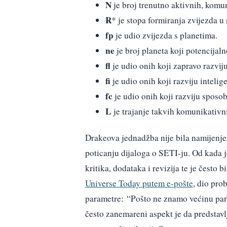
N
je broj trenutno aktivnih, komuni
R
* je stopa formiranja zvijezda u 
fp
je udio zvijezda s planetima.
ne
je broj planeta koji potencijaln
fl
je udio onih koji zapravo razviju
fi
je udio onih koji razviju intelig
fc
je udio onih koji razviju spos
L
je trajanje takvih komunikativni
Drakeova jednadžba nije bila namijenje
poticanju dijaloga o SETI-ju. Od kada j
kritika, dodataka i revizija te je često
Universe Today putem e-pošte
, dio pro
parametre: “Pošto ne znamo većinu param
često zanemareni aspekt je da predstavlj