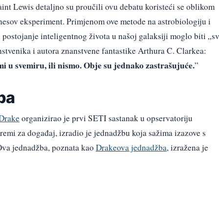
nt Lewis detaljno su proučili ovu debatu koristeći se oblikom
nesov eksperiment. Primjenom ove metode na astrobiologiju i
 postojanje inteligentnog života u našoj galaksiji moglo biti „s
anstvenika i autora znanstvene fantastike Arthura C. Clarkea:
mi u svemiru, ili nismo. Obje su jednako zastrašujuće.
”
ba
Drake
organizirao je prvi SETI sastanak u opservatoriju
remi za događaj, izradio je jednadžbu koja sažima izazove s
 Ova jednadžba, poznata kao
Drakeova jednadžba
, izražena je