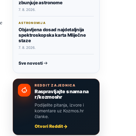
zbunjuje astronome
7. 8. 2026.
ve
ASTRONOMIJA
Objavljena dosad najdetaljnija
spektroskopska karta Mliječne
staze
7. 8. 2026.
Sve novosti
REDDIT ZAJEDNICA
Raspravljajte s nama na
r/kozmoshr
Podijelite pitanja, izvore i
komentare uz Kozmos.hr
članke.
Otvori Reddit