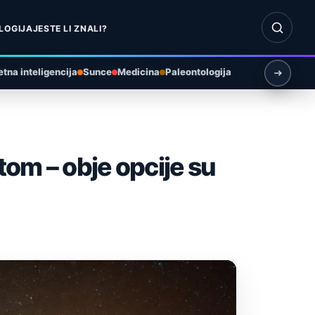
Otvori pr
LOGIJA
JESTE LI ZNALI?
tna inteligencija
Sunce
Medicina
Paleontologija
otom – obje opcije su