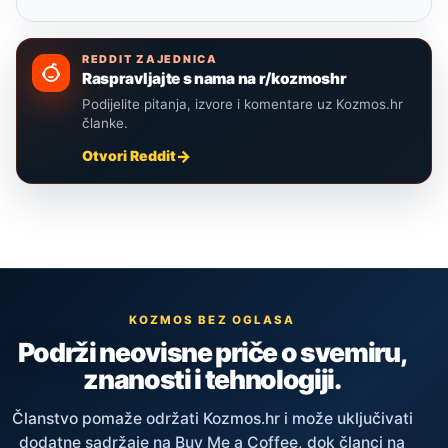
REDDIT ZAJEDNICA
Raspravljajte s nama na r/kozmoshr
Podijelite pitanja, izvore i komentare uz Kozmos.hr
članke.
Otvori Reddit
KOZMOS BEZ OGLASA
Podrži neovisne priče o svemiru,
znanosti i tehnologiji.
Članstvo pomaže održati Kozmos.hr i može uključivati
dodatne sadržaje na Buy Me a Coffee, dok članci na