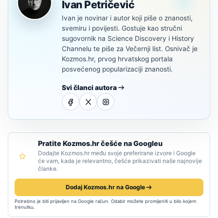
Ivan Petričević
Ivan je novinar i autor koji piše o znanosti,
svemiru i povijesti. Gostuje kao stručni
sugovornik na Science Discovery i History
Channelu te piše za Večernji list. Osnivač je
Kozmos.hr, prvog hrvatskog portala
posvećenog popularizaciji znanosti.
Svi članci autora
Pratite Kozmos.hr češće na Googleu
Dodajte Kozmos.hr među svoje preferirane izvore i Google
će vam, kada je relevantno, češće prikazivati naše najnovije
članke.
Dodaj Kozmos.hr na Google
Potrebno je biti prijavljen na Google račun. Odabir možete promijeniti u bilo kojem
trenutku.