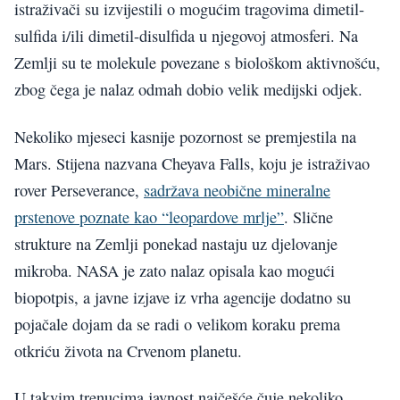
istraživači su izvijestili o mogućim tragovima dimetil-
sulfida i/ili dimetil-disulfida u njegovoj atmosferi. Na
Zemlji su te molekule povezane s biološkom aktivnošću,
zbog čega je nalaz odmah dobio velik medijski odjek.
Nekoliko mjeseci kasnije pozornost se premjestila na
Mars. Stijena nazvana Cheyava Falls, koju je istraživao
rover Perseverance,
sadržava neobične mineralne
prstenove poznate kao “leopardove mrlje”
. Slične
strukture na Zemlji ponekad nastaju uz djelovanje
mikroba. NASA je zato nalaz opisala kao mogući
biopotpis, a javne izjave iz vrha agencije dodatno su
pojačale dojam da se radi o velikom koraku prema
otkriću života na Crvenom planetu.
U takvim trenucima javnost najčešće čuje nekoliko