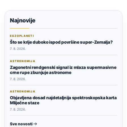
Najnovije
EGZOPLANETI
Što se krije duboko ispod površine super-Zemalja?
7. 8. 2026.
ASTRONOMIJA
Zagonetni rendgenski signal iz mlaza supermasivne
crne rupe zbunjuje astronome
7. 8. 2026.
ASTRONOMIJA
Objavljena dosad najdetaljnija spektroskopska karta
Mliječne staze
7. 8. 2026.
Sve novosti