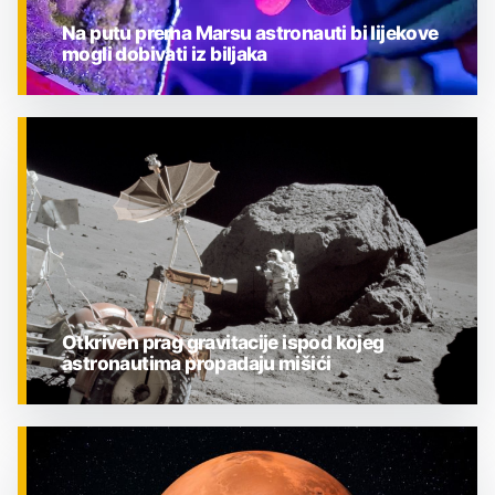
Na putu prema Marsu astronauti bi lijekove
mogli dobivati iz biljaka
ZNANOST
Otkriven prag gravitacije ispod kojeg
astronautima propadaju mišići
ZNANOST