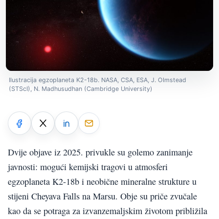
Ilustracija egzoplaneta K2-18b. NASA, CSA, ESA, J. Olmstead
(STScI), N. Madhusudhan (Cambridge University)
Dvije objave iz 2025. privukle su golemo zanimanje
javnosti: mogući kemijski tragovi u atmosferi
egzoplaneta K2-18b i neobične mineralne strukture u
stijeni Cheyava Falls na Marsu. Obje su priče zvučale
kao da se potraga za izvanzemaljskim životom približila