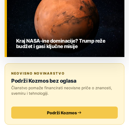
Kraj NASA-ine dominacije? Trump reže
budžet i gasi ključne misije
ZNANOST
NEOVISNO NOVINARSTVO
Podrži Kozmos bez oglasa
Članstvo pomaže financirati neovisne priče o znanosti,
svemiru i tehnologiji.
Podrži Kozmos