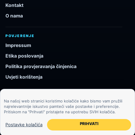
Kontakt
O nama
POVJERENJE
Impressum
Etika poslovanja
Politika provjeravanja činjenica
Uvjeti korištenja
Na našoj web stranici koristimo kolačiće kako bismo vam pružili
© 2026 Kozmos.hr. Sva prava pridržana.
najrelevantnije iskustvo pamteći vaše postavke i preferencije.
Pritiskom na "Prihvati" pristajete na upotrebu SVIH kolačića.
Svemir, znanost, tehnologija i velike ideje za znatiželjne
čitatelje.
PRIHVATI
Postavke kolačića