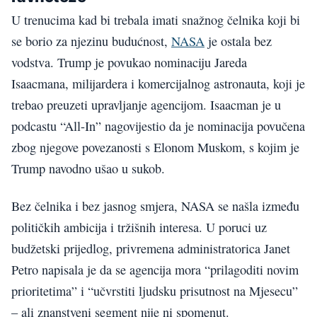
U trenucima kad bi trebala imati snažnog čelnika koji bi
se borio za njezinu budućnost,
NASA
je ostala bez
vodstva. Trump je povukao nominaciju Jareda
Isaacmana, milijardera i komercijalnog astronauta, koji je
trebao preuzeti upravljanje agencijom. Isaacman je u
podcastu “All-In” nagovijestio da je nominacija povučena
zbog njegove povezanosti s Elonom Muskom, s kojim je
Trump navodno ušao u sukob.
Bez čelnika i bez jasnog smjera, NASA se našla između
političkih ambicija i tržišnih interesa. U poruci uz
budžetski prijedlog, privremena administratorica Janet
Petro napisala je da se agencija mora “prilagoditi novim
prioritetima” i “učvrstiti ljudsku prisutnost na Mjesecu”
– ali znanstveni segment nije ni spomenut.