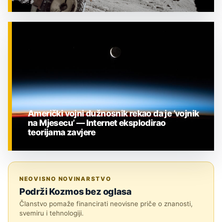
ZNANOST
Američki vojni dužnosnik rekao da je ‘vojnik
na Mjesecu’ — Internet eksplodirao
teorijama zavjere
ZNANOST
NEOVISNO NOVINARSTVO
Podrži Kozmos bez oglasa
Članstvo pomaže financirati neovisne priče o znanosti,
svemiru i tehnologiji.