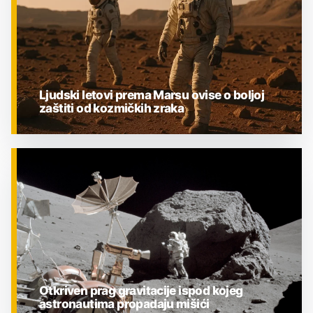
Ljudski letovi prema Marsu ovise o boljoj
zaštiti od kozmičkih zraka
ZNANOST
Otkriven prag gravitacije ispod kojeg
astronautima propadaju mišići