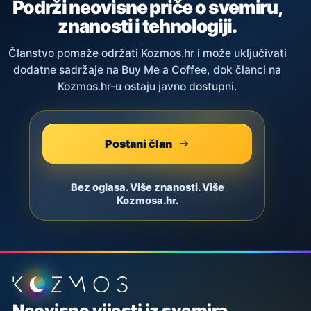
Podrži neovisne priče o svemiru,
znanosti i tehnologiji.
Članstvo pomaže održati Kozmos.hr i može uključivati
dodatne sadržaje na Buy Me a Coffee, dok članci na
Kozmos.hr-u ostaju javno dostupni.
Postani član
Bez oglasa. Više znanosti. Više
Kozmosa.hr.
Podnožje stranice
Neovisne vijesti iz svemira,