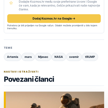
Dodajte Kozmos.hr među svoje preferirane izvore i Google
će vam, kada je relevantno, češće prikazivati naše najnovije
članke.
Dodaj Kozmos.hr na Google
Potrebno je biti prijavljen na Google račun. Odabir možete promijeniti u bilo kojem
trenutku.
TEME
Artemis
mars
Mjesec
NASA
svemir
tRUMP
NASTAVI ISTRAŽIVATI
Povezani članci