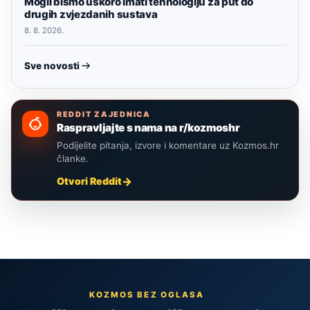
Mogli bismo uskoro imati tehnologiju za put do
drugih zvjezdanih sustava
8. 8. 2026.
Sve novosti
REDDIT ZAJEDNICA
Raspravljajte s nama na r/kozmoshr
Podijelite pitanja, izvore i komentare uz Kozmos.hr
članke.
Otvori Reddit
KOZMOS BEZ OGLASA