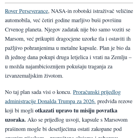
Rover Perseverance
, NASA-in robotski istraživač veličine
automobila, već četiri godine marljivo buši površinu
Crvenog planeta. Njegov zadatak nije bio samo voziti se
Marsom, već prikupiti dragocjene uzorke tla i ostaviti ih
pažljivo pohranjenima u metalne kapsule. Plan je bio da
ih jednog dana pokupi druga letjelica i vrati na Zemlju –
u možda najambicioznijem pokušaju traganja za
izvanzemaljskim životom.
No taj plan sada visi o koncu.
Proračunski prijedlog
administracije Donalda Trumpa za 2026.
predviđa rezove
otkazati upravo tu misiju povratka
koji bi mogli
uzoraka.
Ako se prijedlog usvoji, kapsule s Marsovom
prašinom mogle bi desetljećima ostati zakopane pod
crvenim pijeskom – prepuštene olujama i zaboravu.