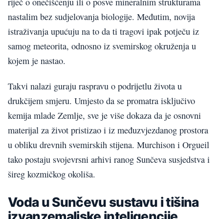
riječ o onečišćenju ili o posve mineralnim strukturama
nastalim bez sudjelovanja biologije. Međutim, novija
istraživanja upućuju na to da ti tragovi ipak potječu iz
samog meteorita, odnosno iz svemirskog okruženja u
kojem je nastao.
Takvi nalazi guraju raspravu o podrijetlu života u
drukčijem smjeru. Umjesto da se promatra isključivo
kemija mlade Zemlje, sve je više dokaza da je osnovni
materijal za život pristizao i iz međuzvjezdanog prostora
u obliku drevnih svemirskih stijena. Murchison i Orgueil
tako postaju svojevrsni arhivi ranog Sunčeva susjedstva i
šireg kozmičkog okoliša.
Voda u Sunčevu sustavu i tišina
izvanzemaljske inteligencije