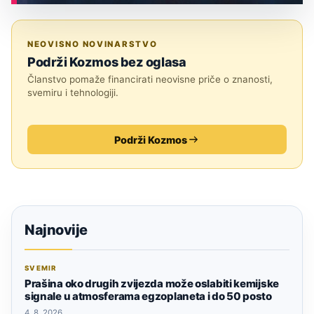
ASTRONOMIJA
NEOVISNO NOVINARSTVO
Podrži Kozmos bez oglasa
Članstvo pomaže financirati neovisne priče o znanosti,
svemiru i tehnologiji.
Podrži Kozmos
Najnovije
SVEMIR
Prašina oko drugih zvijezda može oslabiti kemijske
signale u atmosferama egzoplaneta i do 50 posto
4. 8. 2026.