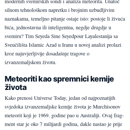
modernih svemirskih sondi i analiza meteorita. Unatoč
silnom tehnološkom napretku i brojnim uzbudljivim
naznakama, temeljno pitanje ostaje isto: postoje li živuća
bića, jednostavna ili inteligentna, negdje drugdje u
svemiru? Tim Seyeda Sine Seyedpour Layalestanija sa
Sveučilišta Islamic Azad u Iranu u novoj analizi prolazi
kroz najuvjerljivije dosadašnje tragove o
izvanzemaljskom životu.
Meteoriti kao spremnici kemije
života
Kako prenosi Universe Today, jedan od najpoznatijih
svjedoka izvanzemaljske kemije života je Murchisonov
meteorit koji je 1969. godine pao u Australiji. Ovaj frag­
ment star je oko 7 milijardi godina, dakle nastao je prije