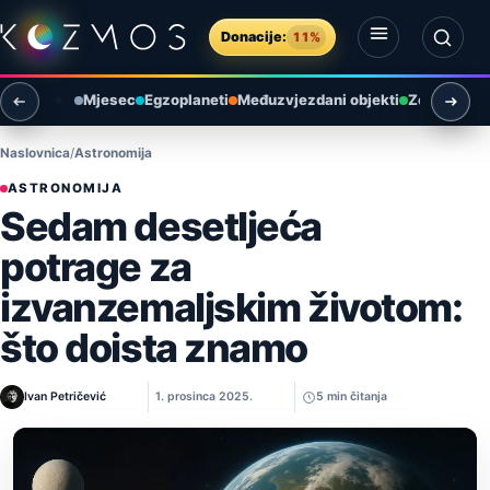
Preskoči na sadržaj
Donacije:
11%
Otvori izbornik
Otvori pretragu
Mjesec
Egzoplaneti
Međuzvjezdani objekti
Zemlja i ok
Naslovnica
Astronomija
ASTRONOMIJA
Sedam desetljeća
potrage za
izvanzemaljskim životom:
što doista znamo
Ivan Petričević
1. prosinca 2025.
5 min čitanja