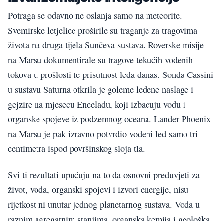
Potraga se odavno ne oslanja samo na meteorite.
Svemirske letjelice proširile su traganje za tragovima
života na druga tijela Sunčeva sustava. Roverske misije
na Marsu dokumentirale su tragove tekućih vodenih
tokova u prošlosti te prisutnost leda danas. Sonda Cassini
u sustavu Saturna otkrila je goleme ledene naslage i
gejzire na mjesecu Enceladu, koji izbacuju vodu i
organske spojeve iz podzemnog oceana. Lander Phoenix
na Marsu je pak izravno potvrdio vodeni led samo tri
centimetra ispod površinskog sloja tla.
Svi ti rezultati upućuju na to da osnovni preduvjeti za
život, voda, organski spojevi i izvori energije, nisu
rijetkost ni unutar jednog planetarnog sustava. Voda u
raznim agregatnim stanjima, organska kemija i geološka