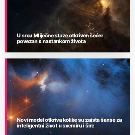
U srcu Mliječne staze otkriven šećer
povezan s nastankom života
ASTRONOMIJA
Novi model otkriva kolike su zaista šanse za
inteligentni život u svemiru i šire