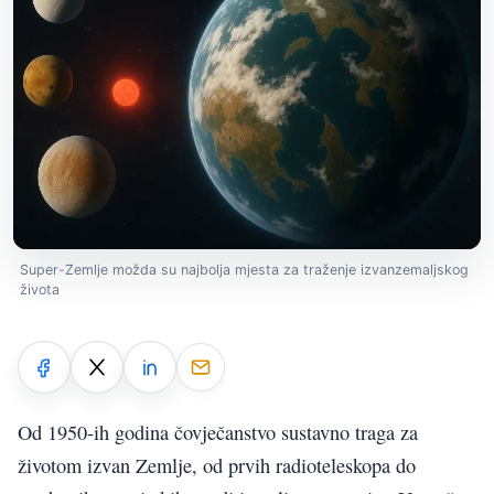
Super-Zemlje možda su najbolja mjesta za traženje izvanzemaljskog
života
Od 1950-ih godina čovječanstvo sustavno traga za
životom izvan Zemlje, od prvih radioteleskopa do