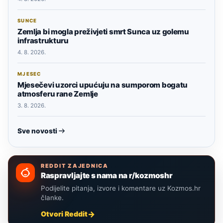
SUNCE
Zemlja bi mogla preživjeti smrt Sunca uz golemu
infrastrukturu
4. 8. 2026.
MJESEC
Mjesečevi uzorci upućuju na sumporom bogatu
atmosferu rane Zemlje
3. 8. 2026.
Sve novosti
REDDIT ZAJEDNICA
Raspravljajte s nama na r/kozmoshr
Podijelite pitanja, izvore i komentare uz Kozmos.hr
članke.
Otvori Reddit