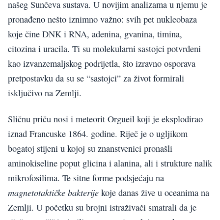
našeg Sunčeva sustava. U novijim analizama u njemu je
pronađeno nešto iznimno važno: svih pet nukleobaza
koje čine DNK i RNA, adenina, gvanina, timina,
citozina i uracila. Ti su molekularni sastojci potvrđeni
kao izvanzemaljskog podrijetla, što izravno osporava
pretpostavku da su se “sastojci” za život formirali
isključivo na Zemlji.
Sličnu priču nosi i meteorit Orgueil koji je eksplodirao
iznad Francuske 1864. godine. Riječ je o ugljikom
bogatoj stijeni u kojoj su znanstvenici pronašli
aminokiseline poput glicina i alanina, ali i strukture nalik
mikro­fosilima. Te sitne forme podsjećaju na
magnetotaktičke bakterije
koje danas žive u oceanima na
Zemlji. U početku su brojni istraživači smatrali da je