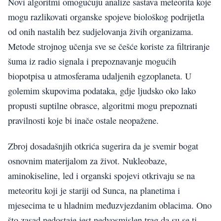
Novi algoritmi omogućuju analize sastava meteorita koje
mogu razlikovati organske spojeve biološkog podrijetla
od onih nastalih bez sudjelovanja živih organizama.
Metode strojnog učenja sve se češće koriste za filtriranje
šuma iz radio signala i prepoznavanje mogućih
biopotpisa u atmosferama udaljenih egzoplaneta. U
golemim skupovima podataka, gdje ljudsko oko lako
propusti suptilne obrasce, algoritmi mogu prepoznati
pravilnosti koje bi inače ostale neopažene.
Zbroj dosadašnjih otkrića sugerira da je svemir bogat
osnovnim materijalom za život. Nukleobaze,
aminokiseline, led i organski spojevi otkrivaju se na
meteoritu koji je stariji od Sunca, na planetima i
mjesecima te u hladnim međuzvjezdanim oblacima. Ono
što zasad nedostaje jest nedvosmislen trag da su se ti