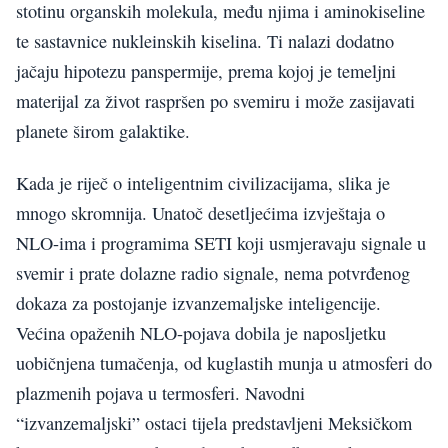
stotinu organskih molekula, među njima i aminokiseline
te sastavnice nukleinskih kiselina. Ti nalazi dodatno
jačaju hipotezu panspermije, prema kojoj je temeljni
materijal za život raspršen po svemiru i može zasijavati
planete širom galaktike.
Kada je riječ o inteligentnim civilizacijama, slika je
mnogo skromnija. Unatoč desetljećima izvještaja o
NLO-ima i programima SETI koji usmjeravaju signale u
svemir i prate dolazne radio signale, nema potvrđenog
dokaza za postojanje izvanzemaljske inteligencije.
Većina opaženih NLO-pojava dobila je naposljetku
uobičnjena tumačenja, od kuglastih munja u atmosferi do
plazmenih pojava u termosferi. Navodni
“izvanzemaljski” ostaci tijela predstavljeni Meksičkom