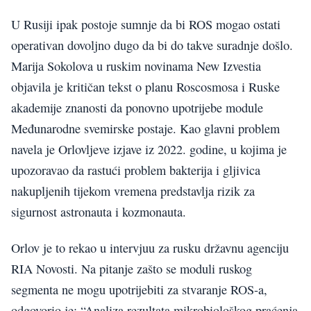
U Rusiji ipak postoje sumnje da bi ROS mogao ostati
operativan dovoljno dugo da bi do takve suradnje došlo.
Marija Sokolova u ruskim novinama New Izvestia
objavila je kritičan tekst o planu Roscosmosa i Ruske
akademije znanosti da ponovno upotrijebe module
Međunarodne svemirske postaje. Kao glavni problem
navela je Orlovljeve izjave iz 2022. godine, u kojima je
upozoravao da rastući problem bakterija i gljivica
nakupljenih tijekom vremena predstavlja rizik za
sigurnost astronauta i kozmonauta.
Orlov je to rekao u intervjuu za rusku državnu agenciju
RIA Novosti. Na pitanje zašto se moduli ruskog
segmenta ne mogu upotrijebiti za stvaranje ROS-a,
odgovorio je: “Analiza rezultata mikrobiološkog praćenja