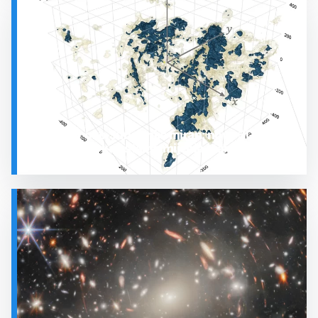
SVEMIR
Prostor oko Sunca nije miran: nova 3D karta
otkrila plin koji stalno mijenja stanje
SVEMIR