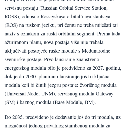
servisnu postaju (Russian Orbital Service Station,
ROSS), odnosno Rossiyskaya orbital’naya stantsiya
(ROS) na ruskom jeziku, pri čemu ne treba miješati taj
naziv s oznakom za ruski orbitalni segment. Prema tada
ažuriranom planu, nova postaja više nije trebala
uključivati postojeće ruske module s Međunarodne
svemirske postaje. Prvo lansiranje znanstveno-
energetskog modula bilo je predviđeno za 2027. godinu,
dok je do 2030. planirano lansiranje još tri ključna
modula koji bi činili jezgru postaje: čvorišnog modula
(Universal Node, UNM), servisnog modula Gateway
(SM) i baznog modula (Base Module, BM).
Do 2035. predviđeno je dodavanje još do tri modula, uz
mogućnost jednog privatnog stambenog modula za