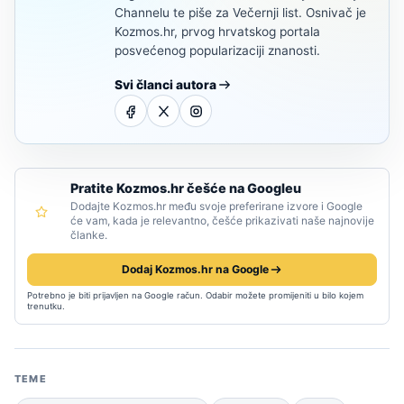
Channelu te piše za Večernji list. Osnivač je
Kozmos.hr, prvog hrvatskog portala
posvećenog popularizaciji znanosti.
Svi članci autora
Pratite Kozmos.hr češće na Googleu
Dodajte Kozmos.hr među svoje preferirane izvore i Google
će vam, kada je relevantno, češće prikazivati naše najnovije
članke.
Dodaj Kozmos.hr na Google
Potrebno je biti prijavljen na Google račun. Odabir možete promijeniti u bilo kojem
trenutku.
TEME