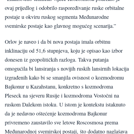
ovaj prijedlog i odobrilo raspoređivanje ruske orbitalne
postaje u okviru ruskog segmenta Međunarodne
svemirske postaje kao glavnog mogućeg scenarija.”
Orlov je naveo i da bi nova postaja imala orbitnu
inklinaciju od 51,6 stupnjeva, koju je opisao kao izbor
donesen iz geopolitičkih razloga. Takva putanja
omogućila bi lansiranja s novijih ruskih lansirnih lokacija
izgrađenih kako bi se smanjila ovisnost o kozmodromu
Bajkonur u Kazahstanu, konkretno s kozmodroma
Pleseck na sjeveru Rusije i kozmodroma Vostočni na
ruskom Dalekom istoku. U istom je kontekstu istaknuto
da je nedavno oštećenje kozmodroma Bajkonur
privremeno zaustavilo sve letove Roscosmosa prema
Međunarodnoj svemirskoj postaji, što dodatno naglašava