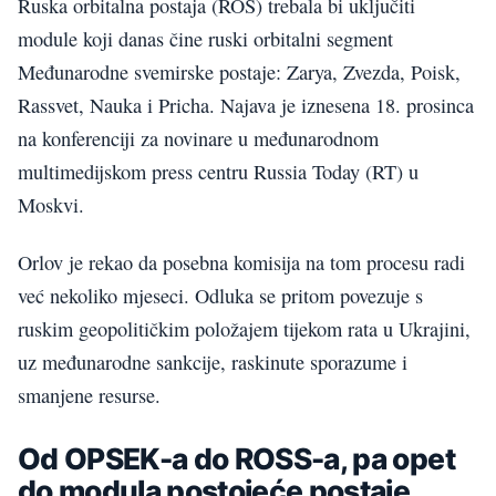
Ruska orbitalna postaja (ROS) trebala bi uključiti
module koji danas čine ruski orbitalni segment
Međunarodne svemirske postaje: Zarya, Zvezda, Poisk,
Rassvet, Nauka i Pricha. Najava je iznesena 18. prosinca
na konferenciji za novinare u međunarodnom
multimedijskom press centru Russia Today (RT) u
Moskvi.
Orlov je rekao da posebna komisija na tom procesu radi
već nekoliko mjeseci. Odluka se pritom povezuje s
ruskim geopolitičkim položajem tijekom rata u Ukrajini,
uz međunarodne sankcije, raskinute sporazume i
smanjene resurse.
Od OPSEK-a do ROSS-a, pa opet
do modula postojeće postaje