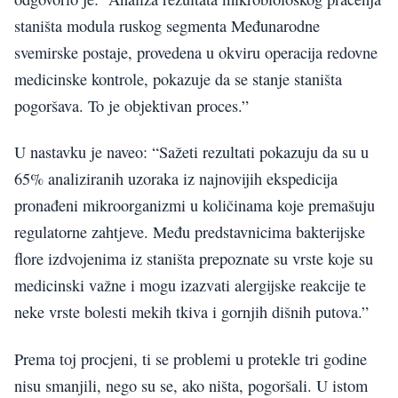
staništa modula ruskog segmenta Međunarodne
svemirske postaje, provedena u okviru operacija redovne
medicinske kontrole, pokazuje da se stanje staništa
pogoršava. To je objektivan proces.”
U nastavku je naveo: “Sažeti rezultati pokazuju da su u
65% analiziranih uzoraka iz najnovijih ekspedicija
pronađeni mikroorganizmi u količinama koje premašuju
regulatorne zahtjeve. Među predstavnicima bakterijske
flore izdvojenima iz staništa prepoznate su vrste koje su
medicinski važne i mogu izazvati alergijske reakcije te
neke vrste bolesti mekih tkiva i gornjih dišnih putova.”
Prema toj procjeni, ti se problemi u protekle tri godine
nisu smanjili, nego su se, ako ništa, pogoršali. U istom