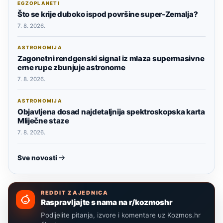
EGZOPLANETI
Što se krije duboko ispod površine super-Zemalja?
7. 8. 2026.
ASTRONOMIJA
Zagonetni rendgenski signal iz mlaza supermasivne
crne rupe zbunjuje astronome
7. 8. 2026.
ASTRONOMIJA
Objavljena dosad najdetaljnija spektroskopska karta
Mliječne staze
7. 8. 2026.
Sve novosti
REDDIT ZAJEDNICA
Raspravljajte s nama na r/kozmoshr
Podijelite pitanja, izvore i komentare uz Kozmos.hr