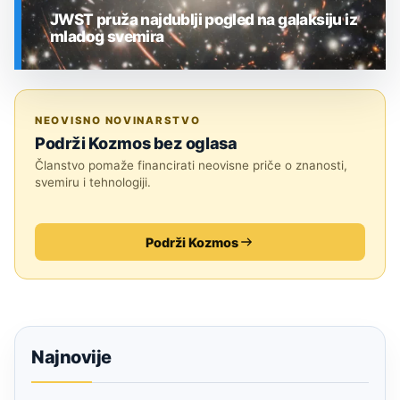
JWST pruža najdublji pogled na galaksiju iz
mladog svemira
SVEMIR
NEOVISNO NOVINARSTVO
Podrži Kozmos bez oglasa
Članstvo pomaže financirati neovisne priče o znanosti,
svemiru i tehnologiji.
Podrži Kozmos
Najnovije