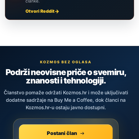
članke.
Otvori Reddit
KOZMOS BEZ OGLASA
Podrži neovisne priče o svemiru,
znanosti i tehnologiji.
Članstvo pomaže održati Kozmos.hr i može uključivati
dodatne sadržaje na Buy Me a Coffee, dok članci na
Kozmos.hr-u ostaju javno dostupni.
Postani član