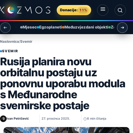
Preskoči na sadržaj
Donacije:
11%
Otvori izbornik
Otvori pretragu
Mjesec
Egzoplaneti
Međuzvjezdani objekti
Zemlja i ok
Naslovnica
Svemir
SVEMIR
Rusija planira novu
orbitalnu postaju uz
ponovnu uporabu modula
s Međunarodne
svemirske postaje
Ivan Petričević
27. prosinca 2025.
6 min čitanja