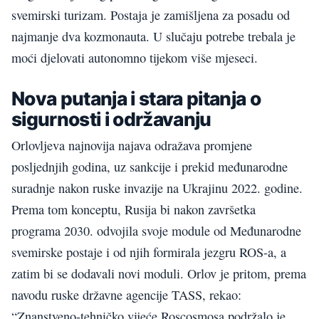
svemirski turizam. Postaja je zamišljena za posadu od
najmanje dva kozmonauta. U slučaju potrebe trebala je
moći djelovati autonomno tijekom više mjeseci.
Nova putanja i stara pitanja o
sigurnosti i održavanju
Orlovljeva najnovija najava odražava promjene
posljednjih godina, uz sankcije i prekid međunarodne
suradnje nakon ruske invazije na Ukrajinu 2022. godine.
Prema tom konceptu, Rusija bi nakon završetka
programa 2030. odvojila svoje module od Međunarodne
svemirske postaje i od njih formirala jezgru ROS-a, a
zatim bi se dodavali novi moduli. Orlov je pritom, prema
navodu ruske državne agencije TASS, rekao:
“Znanstveno-tehničko vijeće Roscosmosa podržalo je