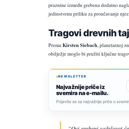
praznine između grebena dodatno nagla
jedinstvenu priliku za proučavanje njezi
Tragovi drevnih ta
Kirsten Siebach
Prema
, planetarnoj zn
obilježje moglo bi pružiti ključne trago
NEWSLETTER
Najvažnije priče iz
svemira na e-mailu.
Prijavite se za najvažnije priče o svemiru
“Ovi grebeni sadržavat će 