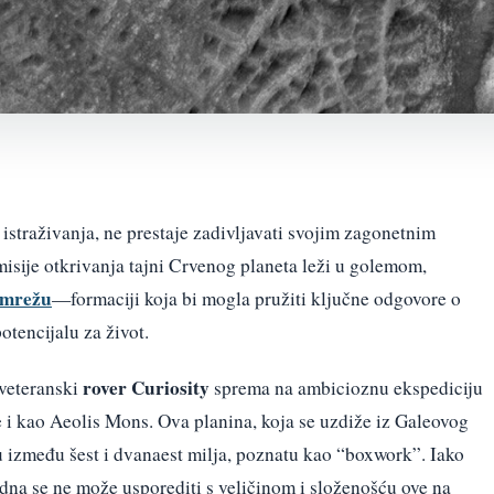
straživanja, ne prestaje zadivljavati svojim zagonetnim
isije otkrivanja tajni Crvenog planeta leži u golemom,
 mrežu
—formaciji koja bi mogla pružiti ključne odgovore o
tencijalu za život.
rover Curiosity
 veteranski
sprema na ambicioznu ekspediciju
i kao Aeolis Mons. Ova planina, koja se uzdiže iz Galeovog
u između šest i dvanaest milja, poznatu kao “boxwork”. Iako
jedna se ne može usporediti s veličinom i složenošću ove na