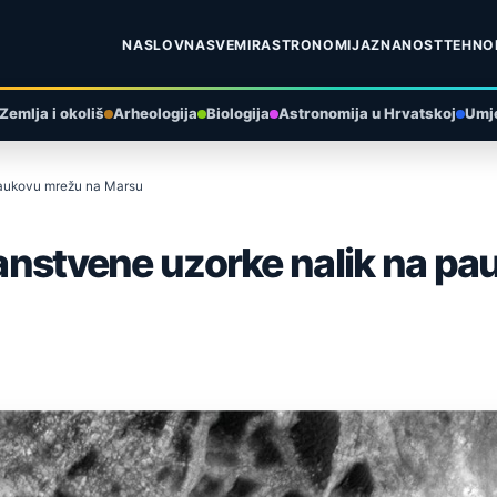
NASLOVNA
SVEMIR
ASTRONOMIJA
ZNANOST
TEHNO
Zemlja i okoliš
Arheologija
Biologija
Astronomija u Hrvatskoj
Umje
 paukovu mrežu na Marsu
ajanstvene uzorke nalik na p