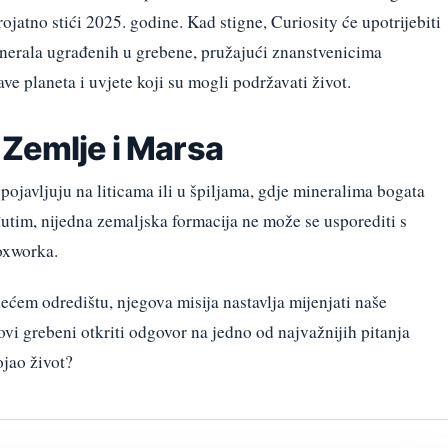
jatno stići 2025. godine. Kad stigne, Curiosity će upotrijebiti
 minerala ugrađenih u grebene, pružajući znanstvenicima
e planeta i uvjete koji su mogli podržavati život.
Zemlje i Marsa
pojavljuju na liticama ili u špiljama, gdje mineralima bogata
đutim, nijedna zemaljska formacija ne može se usporediti s
oxworka.
ećem odredištu, njegova misija nastavlja mijenjati naše
ovi grebeni otkriti odgovor na jedno od najvažnijih pitanja
ojao život?