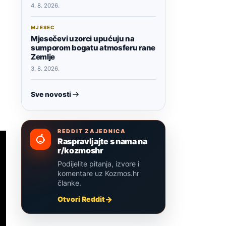
4. 8. 2026.
MJESEC
Mjesečevi uzorci upućuju na
sumporom bogatu atmosferu rane
Zemlje
3. 8. 2026.
Sve novosti
REDDIT ZAJEDNICA
Raspravljajte s nama na
r/kozmoshr
Podijelite pitanja, izvore i
komentare uz Kozmos.hr
članke.
Otvori Reddit