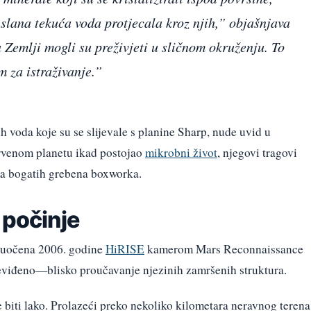
je slana tekuća voda protjecala kroz njih,” objašnjava
 Zemlji mogli su preživjeti u sličnom okruženju. To
m za istraživanje.”
 voda koje su se slijevale s planine Sharp, nude uvid u
rvenom planetu ikad postojao
mikrobni život
, njegovi tragovi
ma bogatih grebena boxworka.
 počinje
t uočena 2006. godine
HiRISE
kamerom Mars Reconnaissance
neviđeno—blisko proučavanje njezinih zamršenih struktura.
biti lako. Prolazeći preko nekoliko kilometara neravnog terena