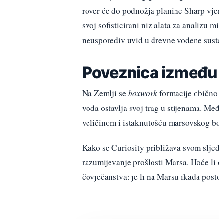
rover će do podnožja planine Sharp vjero
svoj sofisticirani niz alata za analizu
neusporediv uvid u drevne vodene sustav
Poveznica između 
Na Zemlji se
boxwork
formacije obično 
voda ostavlja svoj trag u stijenama. Me
veličinom i istaknutošću marsovskog b
Kako se Curiosity približava svom sljed
razumijevanje prošlosti Marsa. Hoće li 
čovječanstva: je li na Marsu ikada post