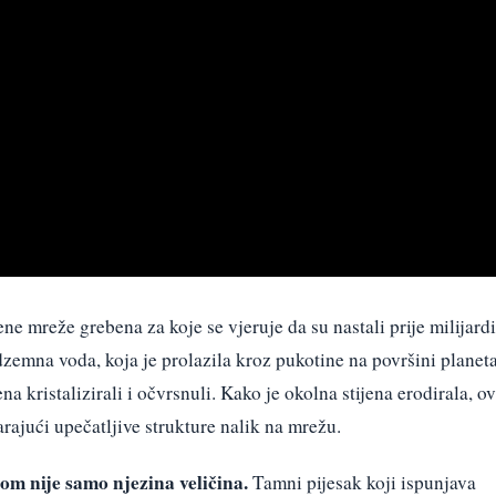
e mreže grebena za koje se vjeruje da su nastali prije milijardi
zemna voda, koja je prolazila kroz pukotine na površini planeta
a kristalizirali i očvrsnuli. Kako je okolna stijena erodirala, ov
varajući upečatljive strukture nalik na mrežu.
om nije samo njezina veličina.
Tamni pijesak koji ispunjava