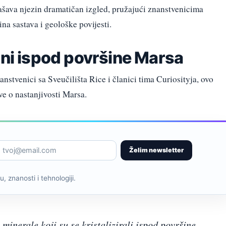
šava njezin dramatičan izgled, pružajući znanstvenicima
na sastava i geološke povijesti.
jni ispod površine Marsa
anstvenici sa Sveučilišta Rice i članici tima Curiosityja, ovo
ve o nastanjivosti Marsa.
Želim newsletter
, znanosti i tehnologiji.
minerale koji su se kristalizirali ispod površine,