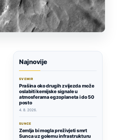
Najnovije
SVEMIR
Prašina oko drugih zvijezda može
oslabiti kemijske signale u
atmosferama egzoplaneta i do 50
posto
4. 8. 2026.
SUNCE
Zemlja bi mogla preživjeti smrt
Sunca uz golemu infrastrukturu