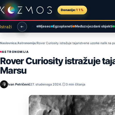
Preskoči na sadržaj
Donacije:
11%
Istraži
Mjesec
Egzoplaneti
Međuzvjezdani objekti
Naslovnica
Astronomija
Rover Curiosity istražuje tajanstvene uzorke nalik na
ASTRONOMIJA
Rover Curiosity istražuje t
Marsu
Ivan Petričević
27. studenoga 2024.
3 min čitanja