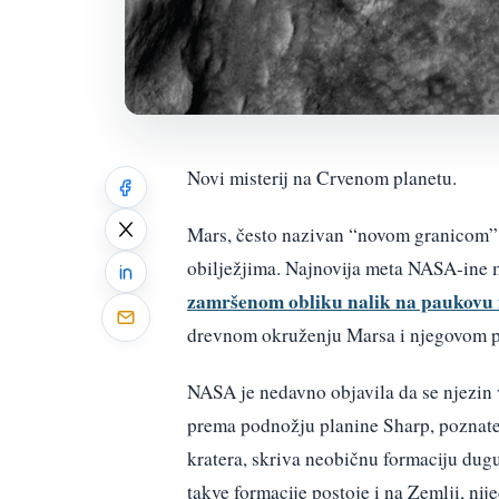
Novi misterij na Crvenom planetu.
Mars, često nazivan “novom granicom” i
obilježjima. Najnovija meta NASA-ine m
zamršenom obliku nalik na paukovu
drevnom okruženju Marsa i njegovom po
NASA je nedavno objavila da se njezin
prema podnožju planine Sharp, poznate 
kratera, skriva neobičnu formaciju dug
takve formacije postoje i na Zemlji, ni