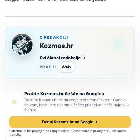
O REDAKCIJI
Kozmos.hr
Svi članci redakcije
Web
PROFILI
Pratite Kozmos.hr češće na Googleu
Dodajte Kozmos.hr među svoje preferirane izvore i Google
će vam, kada je relevantno, češće prikazivati naše najnovije
članke.
Dodaj Kozmos.hr na Google
Potrebno je biti prijavljen na Google račun. Odabir možete promijeniti u bilo kojem
trenutku.