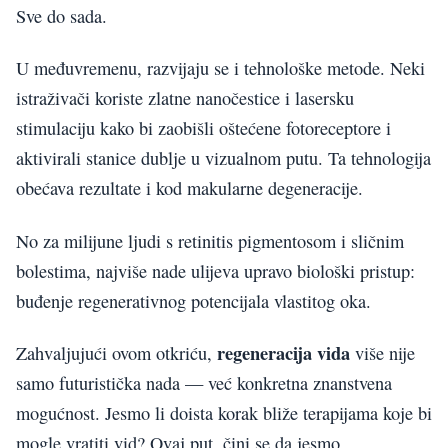
Sve do sada.
U međuvremenu, razvijaju se i tehnološke metode. Neki
istraživači koriste zlatne nanočestice i lasersku
stimulaciju kako bi zaobišli oštećene fotoreceptore i
aktivirali stanice dublje u vizualnom putu. Ta tehnologija
obećava rezultate i kod makularne degeneracije.
No za milijune ljudi s retinitis pigmentosom i sličnim
bolestima, najviše nade ulijeva upravo biološki pristup:
buđenje regenerativnog potencijala vlastitog oka.
regeneracija vida
Zahvaljujući ovom otkriću,
više nije
samo futuristička nada — već konkretna znanstvena
mogućnost. Jesmo li doista korak bliže terapijama koje bi
mogle vratiti vid? Ovaj put, čini se da jesmo.