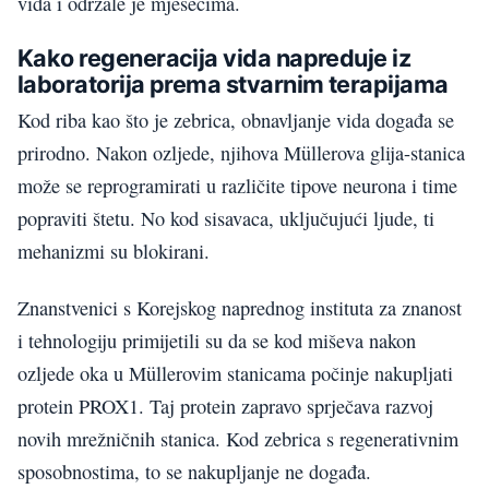
vida i održale je mjesecima.
Kako regeneracija vida napreduje iz
laboratorija prema stvarnim terapijama
Kod riba kao što je zebrica, obnavljanje vida događa se
prirodno. Nakon ozljede, njihova Müllerova glija-stanica
može se reprogramirati u različite tipove neurona i time
popraviti štetu. No kod sisavaca, uključujući ljude, ti
mehanizmi su blokirani.
Znanstvenici s Korejskog naprednog instituta za znanost
i tehnologiju primijetili su da se kod miševa nakon
ozljede oka u Müllerovim stanicama počinje nakupljati
protein PROX1. Taj protein zapravo sprječava razvoj
novih mrežničnih stanica. Kod zebrica s regenerativnim
sposobnostima, to se nakupljanje ne događa.