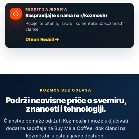
REDDIT ZAJEDNICA
Raspravljajte s nama na r/kozmoshr
Podijelite pitanja, izvore i komentare uz Kozmos.hr
članke.
Otvori Reddit
KOZMOS BEZ OGLASA
Podrži neovisne priče o svemiru,
znanosti i tehnologiji.
Članstvo pomaže održati Kozmos.hr i može uključivati
dodatne sadržaje na Buy Me a Coffee, dok članci na
Kozmos.hr-u ostaju javno dostupni.