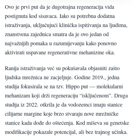
Ovo je prvi put da je dugotrajna regeneracija vida
postignuta kod sisavaca. Iako su potrebna dodatna
istraživanja, uključujući klinička ispitivanja na ljudima,
znanstvena zajednica smatra da je ovo jedan od
najvažnijih pomaka u razumijevanju kako ponovno
aktivirati uspavane regenerativne mehanizme oka.
Ranija istraživanja već su pokušavala objasniti zašto
ljudska mrežnica ne zacjeljuje. Godine 2019., jedna
studija fokusirala se na tzv. Hippo put — molekularni
mehanizam koji drži regeneraciju “isključenom”. Druga
studija iz 2022. otkrila je da vodozemci imaju stanice
cilijarne margine koje brzo stvaraju nove mrežničke
stanice kada dođe do oštećenja. Kod miševa su genetske
modifikacije pokazale potencijal, ali bez trajnog učinka.