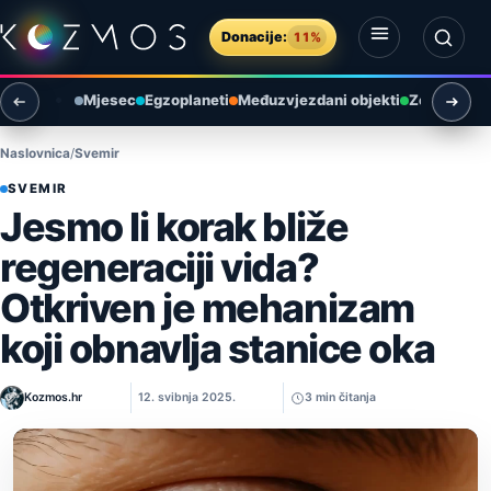
Preskoči na sadržaj
Donacije:
11%
Otvori izbornik
Otvori pretragu
Mjesec
Egzoplaneti
Međuzvjezdani objekti
Zemlja i ok
Naslovnica
Svemir
SVEMIR
Jesmo li korak bliže
regeneraciji vida?
Otkriven je mehanizam
koji obnavlja stanice oka
Kozmos.hr
12. svibnja 2025.
3 min čitanja