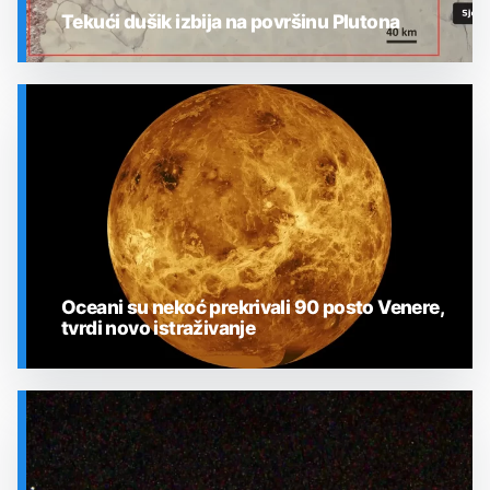
Tekući dušik izbija na površinu Plutona
SVEMIR
Oceani su nekoć prekrivali 90 posto Venere,
tvrdi novo istraživanje
SVEMIR