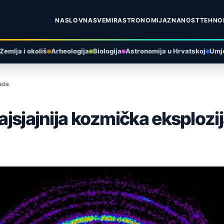
NASLOVNA
SVEMIR
ASTRONOMIJA
ZNANOST
TEHNO
Zemlja i okoliš
Arheologija
Biologija
Astronomija u Hrvatskoj
Umje
kada
najsjajnija kozmička eksplozi