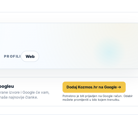
Web
PROFILI
oogleu
Dodaj Kozmos.hr na Google
rane izvore i Google će vam,
Potrebno je biti prijavljen na Google račun. Odabir
 naše najnovije članke.
možete promijeniti u bilo kojem trenutku.