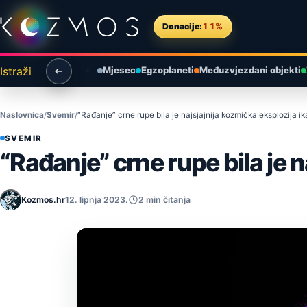
Preskoči na sadržaj
Donacije:
11%
Istraži
Mjesec
Egzoplaneti
Međuzvjezdani objekti
Naslovnica
Svemir
“Rađanje” crne rupe bila je najsjajnija kozmička eksplozija i
SVEMIR
“Rađanje” crne rupe bila je 
Kozmos.hr
12. lipnja 2023.
2 min čitanja