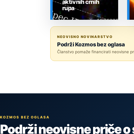
aktivnih crnih
rupa
SVEMIR
NEOVISNO NOVINARSTVO
Podrži Kozmos bez oglasa
Članstvo pomaže financirati neovisne pri
KOZMOS BEZ OGLASA
Podrži neovisne priče o