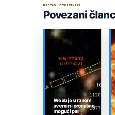
NASTAVI ISTRAŽIVATI
Povezani članc
Webb je u ranom
svemiru pronašao
mogući par