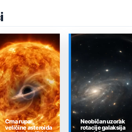
i
Crna rupa
Neobičan uzorak
veličine asteroida
rotacije galaksija