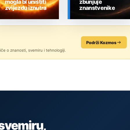
mogla bi uništiti
zbunjuje
zvijezdu iznutra
znanstvenike
SVEMIR
SVEMIR
Podrži Kozmos
če o znanosti, svemiru i tehnologiji.
 svemiru,