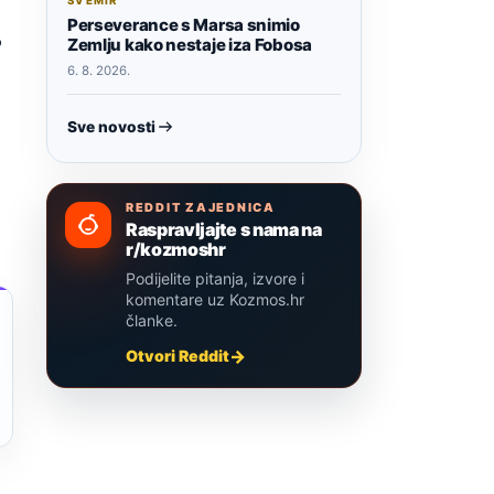
SVEMIR
Perseverance s Marsa snimio
o
Zemlju kako nestaje iza Fobosa
6. 8. 2026.
.
Sve novosti
REDDIT ZAJEDNICA
Raspravljajte s nama na
r/kozmoshr
Podijelite pitanja, izvore i
komentare uz Kozmos.hr
članke.
Otvori Reddit