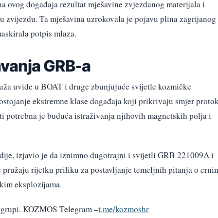
ina ovog događaja rezultat mješavine zvjezdanog materijala i
u zvijezdu. Ta mješavina uzrokovala je pojavu plina zagrijanog
askirala potpis mlaza.
vanja GRB-a
ruža uvide u BOAT i druge zbunjujuće svijetle kozmičke
ostojanje ekstremne klase događaja koji prikrivaju smjer proto
ti potrebna je buduća istraživanja njihovih magnetskih polja i
ije, izjavio je da iznimno dugotrajni i svijetli GRB 221009A i
pružaju rijetku priliku za postavljanje temeljnih pitanja o crni
kim eksplozijama.
am grupi. KOZMOS Telegram –
t.me/kozmoshr