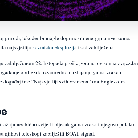
oj prirodi, također bi mogle doprinositi energiji univerzuma.
ila najsvjetlija
kozmička eksplozija
ikad zabilježena.
zabilježenom 22. listopada prošle godine, ogromna zvijezda 
događanje obilježilo izvanrednom izbijanju gama-zraka i
e događaj ime “Najsvjetliji svih vremena” (na Engleskom
pe
stražuju neobično svijetli bljesak gama-zraka i njegovo polako
su njihovi teleskopi zabilježili BOAT signal.