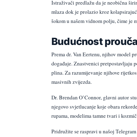
Istraživači predlažu da je neobična šir
mlaza dok je prolazio kroz kolapsirajuć
šokom u našem vidnom polju, čime je m
Budućnost prouča
Prema dr. Van Eertenu, njihov model p
događaje. Znastvenici pretpostavljaju p
plina. Za razumijevanje njihove rijetkos
masivnih zvijezda.
Dr. Brendan O’Connor, glavni autor stud
njegovo svjetlucanje koje obara rekorde 
rupama, modelima tamne tvari i kozmič
Pridružite se raspravi u našoj Telegr