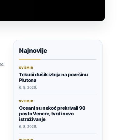
Najnovije
se
SVEMIR
Tekući dušik izbija na površinu
Plutona
6. 8. 2026.
SVEMIR
Oceani su nekoć prekrivali 90
posto Venere, tvrdi novo
istraživanje
6. 8. 2026.