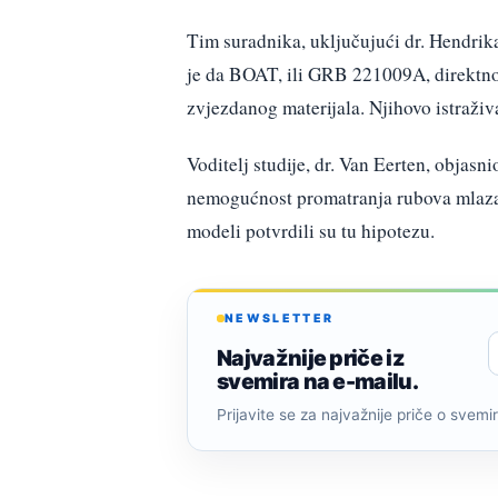
Tim suradnika, uključujući dr. Hendrika
je da BOAT, ili GRB 221009A, direktno
zvjezdanog materijala. Njihovo istraži
Voditelj studije, dr. Van Eerten, objasni
nemogućnost promatranja rubova mlaza
modeli potvrdili su tu hipotezu.
NEWSLETTER
Najvažnije priče iz
svemira na e-mailu.
Prijavite se za najvažnije priče o svemiru