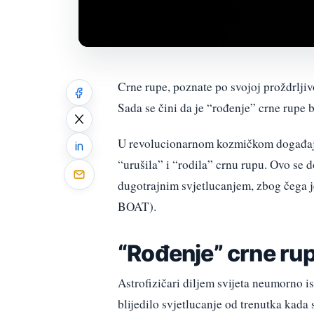
Crne rupe, poznate po svojoj proždrljiv
Sada se čini da je “rođenje” crne rupe b
U revolucionarnom kozmičkom događaju 
“urušila” i “rodila” crnu rupu. Ovo se 
dugotrajnim svjetlucanjem, zbog čega j
BOAT).
“Rođenje” crne ru
Astrofizičari diljem svijeta neumorno i
blijedilo svjetlucanje od trenutka kada 