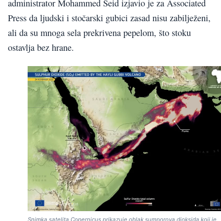
administrator Mohammed Seid izjavio je za Associated
Press da ljudski i stočarski gubici zasad nisu zabilježeni,
ali da su mnoga sela prekrivena pepelom, što stoku
ostavlja bez hrane.
Snimka satelita Copernicus prikazuje oblak sumporova dioksida koji je