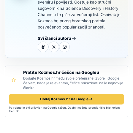
svemiru i povijesti. Gostuje kao stručni
sugovornik na Science Discovery i History
Channelu te piše za Večernji list. Osnivač je
Kozmos.hr, prvog hrvatskog portala
posvećenog popularizaciji znanosti.
Svi članci autora
Pratite Kozmos.hr češće na Googleu
Dodajte Kozmos.hr među svoje preferirane izvore i Google
će vam, kada je relevantno, češće prikazivati naše najnovije
članke.
Dodaj Kozmos.hr na Google
Potrebno je biti prijavljen na Google račun. Odabir možete promijeniti u bilo kojem
trenutku.