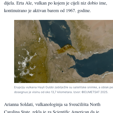
dijela. Erta Ale, vulkan po kojem je cijeli niz dobio ime,
kontinuirano je aktivan barem od 1967. godine.
Erupciju vulkana Hayli Gubbi zabilježile su satelitske snimke, a oblak p
dosegnuo je visinu od oko 13,7 kilometara. Izvor: ©EUMETSAT 2025.
Arianna Soldati, vulkanologinja sa Sveučilišta North
Carolina State, rekla je za Scientific American da je