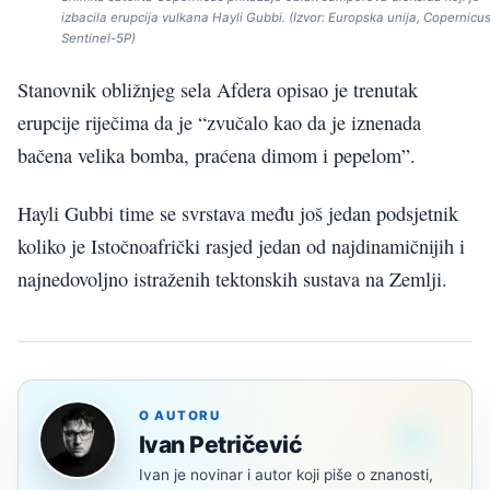
izbacila erupcija vulkana Hayli Gubbi. (Izvor: Europska unija, Copernicu
Sentinel-5P)
Stanovnik obližnjeg sela Afdera opisao je trenutak
erupcije riječima da je “zvučalo kao da je iznenada
bačena velika bomba, praćena dimom i pepelom”.
Hayli Gubbi time se svrstava među još jedan podsjetnik
koliko je Istočnoafrički rasjed jedan od najdinamičnijih i
najnedovoljno istraženih tektonskih sustava na Zemlji.
O AUTORU
Ivan Petričević
Ivan je novinar i autor koji piše o znanosti,