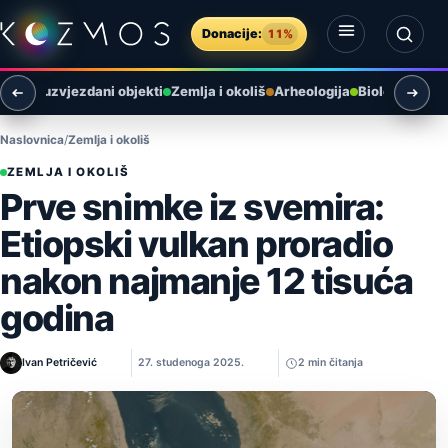
Preskoči na sadržaj
Donacije:
11%
Otvori izbornik
Otvori pretragu
i
Međuzvjezdani objekti
Zemlja i okoliš
Arheologija
Biologija
Ast
Naslovnica
Zemlja i okoliš
ZEMLJA I OKOLIŠ
Prve snimke iz svemira:
Etiopski vulkan proradio
nakon najmanje 12 tisuća
godina
Ivan Petričević
27. studenoga 2025.
2 min čitanja