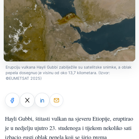
Erupciju vulkana Hayli Gubbi zabilježile su satelitske snimke, a oblak
pepela dosegnuo je visinu od oko 13,7 kilometara. (Izvor:
©EUMETSAT 2025)
Hayli Gubbi, štitasti vulkan na sjeveru Etiopije, eruptirao
je u nedjelju ujutro 23. studenoga i tijekom nekoliko sati
izbacio gusti oblak pepela koji se širio prema