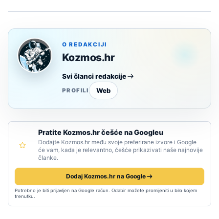
O REDAKCIJI
Kozmos.hr
Svi članci redakcije
Web
PROFILI
Pratite Kozmos.hr češće na Googleu
Dodajte Kozmos.hr među svoje preferirane izvore i Google
će vam, kada je relevantno, češće prikazivati naše najnovije
članke.
Dodaj Kozmos.hr na Google
Potrebno je biti prijavljen na Google račun. Odabir možete promijeniti u bilo kojem
trenutku.