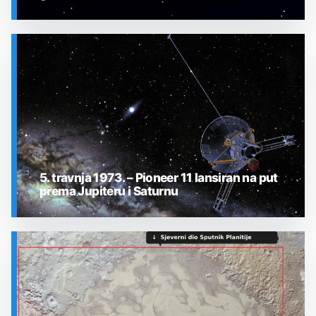
SVEMIR
5. travnja 1973. – Pioneer 11 lansiran na put
prema Jupiteru i Saturnu
SVEMIR