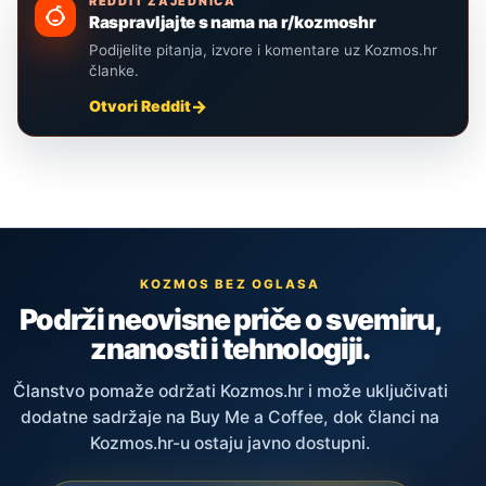
REDDIT ZAJEDNICA
Raspravljajte s nama na r/kozmoshr
Podijelite pitanja, izvore i komentare uz Kozmos.hr
članke.
Otvori Reddit
KOZMOS BEZ OGLASA
Podrži neovisne priče o svemiru,
znanosti i tehnologiji.
Članstvo pomaže održati Kozmos.hr i može uključivati
dodatne sadržaje na Buy Me a Coffee, dok članci na
Kozmos.hr-u ostaju javno dostupni.