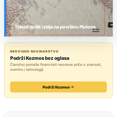
Tekući dušik izbija na površinu Plutona
SVEMIR
NEOVISNO NOVINARSTVO
Podrži Kozmos bez oglasa
Članstvo pomaže financirati neovisne priče o znanosti,
svemiru i tehnologiji.
Podrži Kozmos