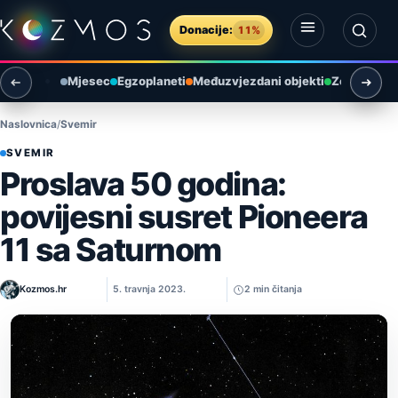
Preskoči na sadržaj
Donacije:
11%
Otvori izbornik
Otvori pretragu
Mjesec
Egzoplaneti
Međuzvjezdani objekti
Zemlja i ok
Naslovnica
Svemir
SVEMIR
Proslava 50 godina:
povijesni susret Pioneera
11 sa Saturnom
Kozmos.hr
5. travnja 2023.
2 min čitanja