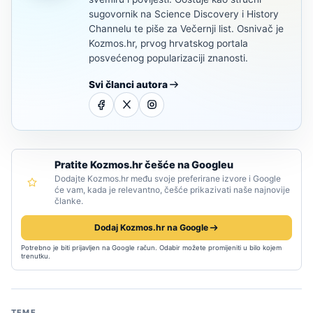
sugovornik na Science Discovery i History
Channelu te piše za Večernji list. Osnivač je
Kozmos.hr, prvog hrvatskog portala
posvećenog popularizaciji znanosti.
Svi članci autora
Pratite Kozmos.hr češće na Googleu
Dodajte Kozmos.hr među svoje preferirane izvore i Google
će vam, kada je relevantno, češće prikazivati naše najnovije
članke.
Dodaj Kozmos.hr na Google
Potrebno je biti prijavljen na Google račun. Odabir možete promijeniti u bilo kojem
trenutku.
TEME