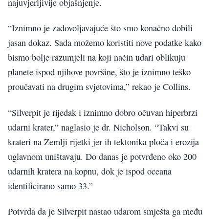
najuvjerljivije objašnjenje.
“Iznimno je zadovoljavajuće što smo konačno dobili
jasan dokaz. Sada možemo koristiti nove podatke kako
bismo bolje razumjeli na koji način udari oblikuju
planete ispod njihove površine, što je iznimno teško
proučavati na drugim svjetovima,” rekao je Collins.
“Silverpit je rijedak i iznimno dobro očuvan hiperbrzi
udarni krater,” naglasio je dr. Nicholson. “Takvi su
krateri na Zemlji rijetki jer ih tektonika ploča i erozija
uglavnom uništavaju. Do danas je potvrđeno oko 200
udarnih kratera na kopnu, dok je ispod oceana
identificirano samo 33.”
Potvrda da je Silverpit nastao udarom smješta ga među