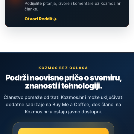
Podijelite pitanja, izvore i komentare uz Kozmos.hr
članke.
Otvori Reddit
KOZMOS BEZ OGLASA
Podrži neovisne priče o svemiru,
znanosti i tehnologiji.
Članstvo pomaže održati Kozmos.hr i može uključivati
dodatne sadržaje na Buy Me a Coffee, dok članci na
Kozmos.hr-u ostaju javno dostupni.