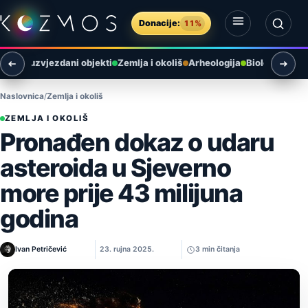
Preskoči na sadržaj
Donacije:
11%
Otvori izbornik
Otvori pretragu
i
Međuzvjezdani objekti
Zemlja i okoliš
Arheologija
Biologija
Ast
Naslovnica
Zemlja i okoliš
ZEMLJA I OKOLIŠ
Pronađen dokaz o udaru
asteroida u Sjeverno
more prije 43 milijuna
godina
Ivan Petričević
23. rujna 2025.
3 min čitanja