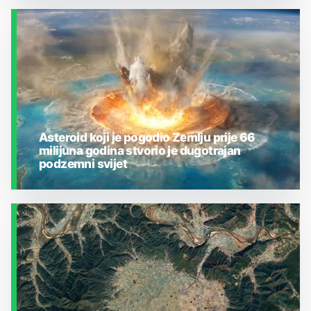
ZEMLJA I OKOLIŠ
Asteroid koji je pogodio Zemlju prije 66
milijuna godina stvorio je dugotrajan
podzemni svijet
ZEMLJA I OKOLIŠ