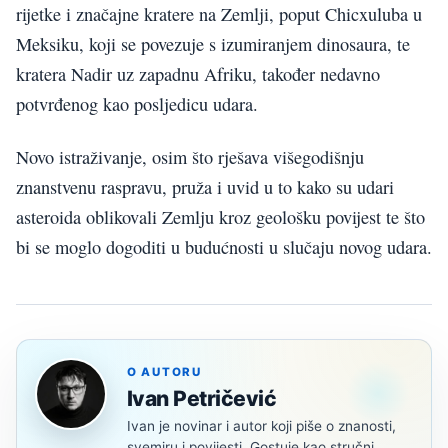
rijetke i značajne kratere na Zemlji, poput Chicxuluba u
Meksiku, koji se povezuje s izumiranjem dinosaura, te
kratera Nadir uz zapadnu Afriku, također nedavno
potvrđenog kao posljedicu udara.
Novo istraživanje, osim što rješava višegodišnju
znanstvenu raspravu, pruža i uvid u to kako su udari
asteroida oblikovali Zemlju kroz geološku povijest te što
bi se moglo dogoditi u budućnosti u slučaju novog udara.
O AUTORU
Ivan Petričević
Ivan je novinar i autor koji piše o znanosti,
svemiru i povijesti. Gostuje kao stručni