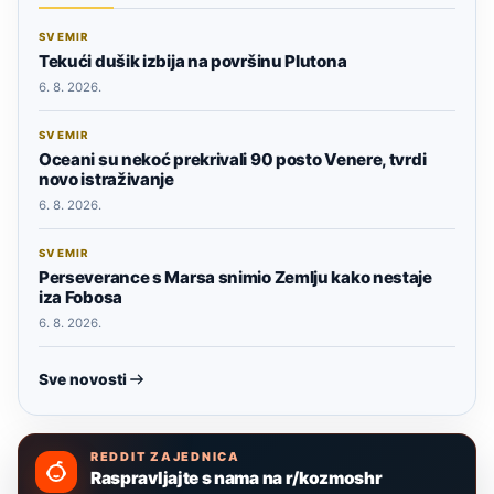
SVEMIR
Tekući dušik izbija na površinu Plutona
6. 8. 2026.
SVEMIR
Oceani su nekoć prekrivali 90 posto Venere, tvrdi
novo istraživanje
6. 8. 2026.
SVEMIR
Perseverance s Marsa snimio Zemlju kako nestaje
iza Fobosa
6. 8. 2026.
Sve novosti
REDDIT ZAJEDNICA
Raspravljajte s nama na r/kozmoshr