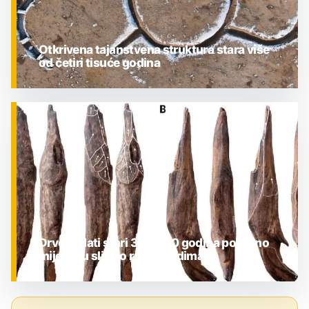
Otkrivena tajanstvena struktura stara više
od četiri tisuće godina
ZNANOST
Drveni alati stari 300.000 godina potpuno
mijenjaju sliku o ranim ljudima