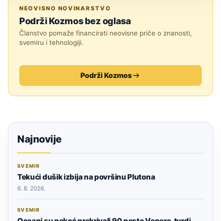
ZNANOST
NEOVISNO NOVINARSTVO
Podrži Kozmos bez oglasa
Članstvo pomaže financirati neovisne priče o znanosti,
svemiru i tehnologiji.
Podrži Kozmos
Najnovije
SVEMIR
Tekući dušik izbija na površinu Plutona
6. 8. 2026.
SVEMIR
Oceani su nekoć prekrivali 90 posto Venere, tvrdi