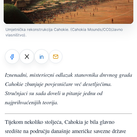
Umjetnička rekonstrukcija Cahokie. (Cahokia Mounds/CC0/Javno
vlasništvo).
Iznenadni, misteriozni odlazak stanovnika drevnog grada
Cahokie zbunjuje povjesničare već desetljećima.
Stručnjaci su sada doveli u pitanje jednu od
najprihvaćenijih teorija.
Tijekom nekoliko stoljeća, Cahokia je bila glavno
središte na području današnje američke savezne države