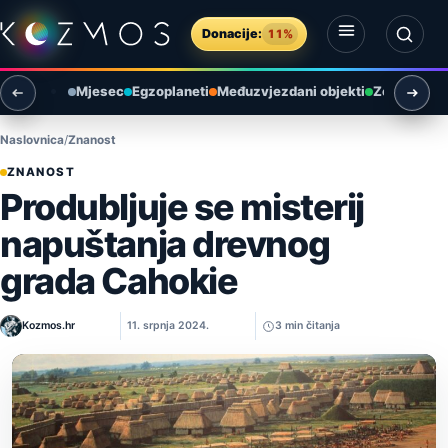
Preskoči na sadržaj
Donacije:
11%
Otvori izbornik
Otvori pretragu
Mjesec
Egzoplaneti
Međuzvjezdani objekti
Zemlja i ok
Naslovnica
Znanost
ZNANOST
Produbljuje se misterij
napuštanja drevnog
grada Cahokie
Kozmos.hr
11. srpnja 2024.
3 min čitanja