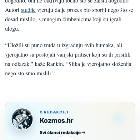
dogodilo, oni ne otkrivaju točno što se zaista dogodilo.
Autori
studije
vjeruju da je proces bio sporiji nego što se
dosad mislilo, s mnogim čimbenicima koji su igrali
ulogu.
“Uložili su puno truda u izgradnju ovih humaka, ali
vjerojatno su postojali vanjski pritisci koji su ih prisilili
na odlazak,” kaže Rankin. “Slika je vjerojatno složenija
nego što smo mislili.”
O REDAKCIJI
Kozmos.hr
Svi članci redakcije