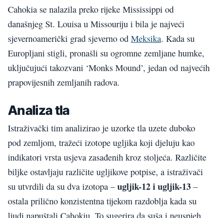
Cahokia se nalazila preko rijeke Mississippi od
današnjeg St. Louisa u Missouriju i bila je najveći
sjevernoamerički grad sjeverno od
Meksika
. Kada su
Europljani stigli, pronašli su ogromne zemljane humke,
uključujući takozvani ‘Monks Mound’, jedan od najvećih
prapovijesnih zemljanih radova.
Analiza tla
Istraživački tim analizirao je uzorke tla uzete duboko
pod zemljom, tražeći izotope ugljika koji djeluju kao
indikatori vrsta usjeva zasađenih kroz stoljeća. Različite
biljke ostavljaju različite ugljikove potpise, a istraživači
ugljik-12 i ugljik-13
su utvrdili da su dva izotopa –
–
ostala prilično konzistentna tijekom razdoblja kada su
ljudi napuštali Cahokiu. To sugerira da suša i neuspjeh