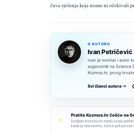
čuva rješenja koja nismo ni očekivali p
O AUTORU
Ivan Petričević
Ivan je novinar i autor k
sugovornik na Science Di
Kozmos.hr, prvog hrvats
Svi članci autora
Pratite Kozmos.hr češće na G
Dodajte Kozmos.hr među svoje preferi
kada je relevantno, češće prikazivati