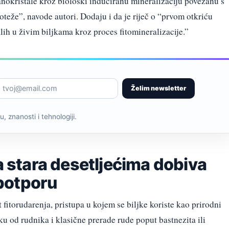
anokristale kroz biološki induciranu mineralizaciju povezanu s
eže”, navode autori. Dodaju i da je riječ o “prvom otkriću
lih u živim biljkama kroz proces fitomineralizacije.”
Želim newsletter
, znanosti i tehnologiji.
ja stara desetljećima dobiva
potporu
itorudarenja, pristupa u kojem se biljke koriste kao prirodni
iku od rudnika i klasične prerade rude poput bastnezita ili