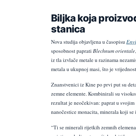
Biljka koja proizv
stanica
Nova studija objavljena u časopisu
Envi
sposobnost paprati
Blechnum orientale
iz tla izvlače metale u razinama nezami
metala u ukupnoj masi, što je vrijednos
Znanstvenici iz Kine po prvi put su deta
zemne elemente. Kombinirali su visokor
rezultat je neočekivan: paprat u svoji
nanočestice monacita, minerala koji se in
“Ti se minerali rijetkih zemnih elemena