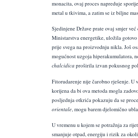
monacita, ovaj proces napreduje sporije,
metal u tkivima, a zatim se iz biljne ma
Sjedinjene Države prate ovaj smjer već
Ministarstva energetike, uložila gotovo
prije svega na proizvodnju nikla. Još
mogućnost uzgoja hiperakumulatora, no 
chalcidica
proširila izvan pokusnog polj
Fitorudarenje nije čarobno rješenje. U
korijena da bi ova metoda mogla zadovo
posljednja otkrića pokazuju da se proce
orientale
, mogu barem djelomično ublaž
U vremenu u kojem se potražnja za rij
smanjuje otpad, energiju i rizik za okoli