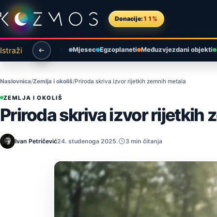
Preskoči na sadržaj
Donacije:
11%
Istraži
Mjesec
Egzoplaneti
Međuzvjezdani objekti
Naslovnica
Zemlja i okoliš
Priroda skriva izvor rijetkih zemnih metala
ZEMLJA I OKOLIŠ
Priroda skriva izvor rijetkih
Ivan Petričević
24. studenoga 2025.
3 min čitanja