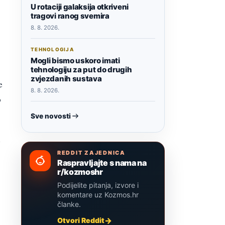
U rotaciji galaksija otkriveni
tragovi ranog svemira
8. 8. 2026.
TEHNOLOGIJA
Mogli bismo uskoro imati
tehnologiju za put do drugih
zvjezdanih sustava
e
8. 8. 2026.
o
Sve novosti
e
REDDIT ZAJEDNICA
Raspravljajte s nama na
r/kozmoshr
Podijelite pitanja, izvore i
komentare uz Kozmos.hr
članke.
Otvori Reddit