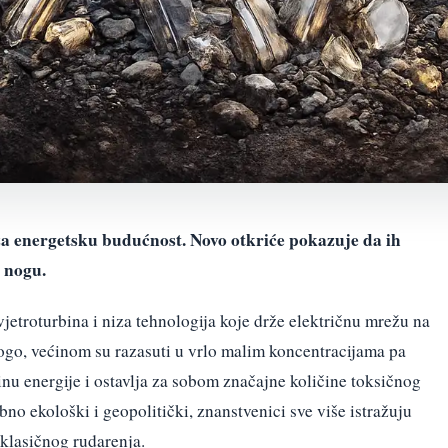
 za energetsku budućnost. Novo otkriće pokazuje da ih
 nogu.
 vjetroturbina i niza tehnologija koje drže električnu mrežu na
nogo, većinom su razasuti u vrlo malim koncentracijama pa
nu energije i ostavlja za sobom značajne količine toksičnog
bno ekološki i geopolitički, znanstvenici sve više istražuju
 klasičnog rudarenja.