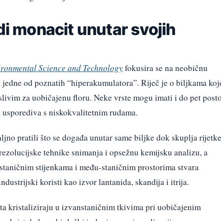
odi monacit unutar svojih
ronmental Science and Technology
fokusira se na neobičnu
, jedne od poznatih “hiperakumulatora”. Riječ je o biljkama koj
slivim za uobičajenu floru. Neke vrste mogu imati i do pet post
t usporediva s niskokvalitetnim rudama.
ljno pratili što se događa unutar same biljke dok skuplja rijetk
ezolucijske tehnike snimanja i opsežnu kemijsku analizu, a
m staničnim stijenkama i među-staničnim prostorima stvara
dustrijski koristi kao izvor lantanida, skandija i itrija.
ta kristaliziraju u izvanstaničnim tkivima pri uobičajenim