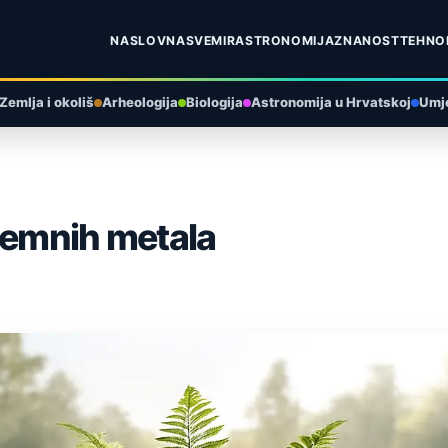
NASLOVNA
SVEMIR
ASTRONOMIJA
ZNANOST
TEHNO
Zemlja i okoliš
Arheologija
Biologija
Astronomija u Hrvatskoj
Umje
 zemnih metala