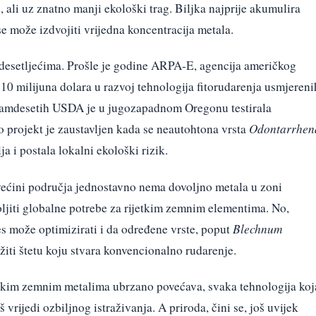
 ali uz znatno manji ekološki trag. Biljka najprije akumulira
se može izdvojiti vrijedna koncentracija metala.
 desetljećima. Prošle je godine ARPA-E, agencija američkog
 10 milijuna dolara u razvoj tehnologija fitorudarenja usmjereni
 osamdesetih USDA je u jugozapadnom Oregonu testirala
projekt je zaustavljen kada se neautohtona vrsta
Odontarrhen
a i postala lokalni ekološki rizik.
 većini područja jednostavno nema dovoljno metala u zoni
ljiti globalne potrebe za rijetkim zemnim elementima. No,
s može optimizirati i da određene vrste, poput
Blechnum
iti štetu koju stvara konvencionalno rudarenje.
etkim zemnim metalima ubrzano povećava, svaka tehnologija koj
š vrijedi ozbiljnog istraživanja. A priroda, čini se, još uvijek