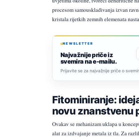
uvjetima okoline, tvoreći dendritične n
procesom samousklađivanja izvan ravnot
kristala rijetkih zemnih elemenata nasta
NEWSLETTER
Najvažnije priče iz
svemira na e-mailu.
Prijavite se za najvažnije priče o svemiru
Fitominiranje: ide
novu znanstvenu 
Ovakav se mehanizam uklapa u koncept f
alat za izdvajanje metala iz tla. Za razl