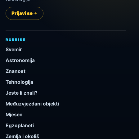
Prijavi se
RUBRIKE
Svemir
Astronomija
Znanost
Tehnologija
Jeste li znali?
Međuzvjezdani objekti
Mjesec
Egzoplaneti
Zemlja i okoliš