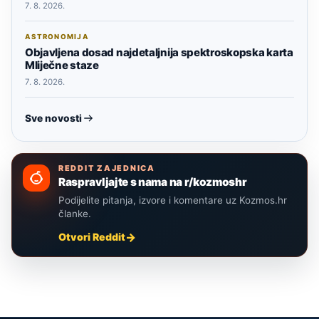
7. 8. 2026.
ASTRONOMIJA
Objavljena dosad najdetaljnija spektroskopska karta
Mliječne staze
7. 8. 2026.
Sve novosti
REDDIT ZAJEDNICA
Raspravljajte s nama na r/kozmoshr
Podijelite pitanja, izvore i komentare uz Kozmos.hr
članke.
Otvori Reddit