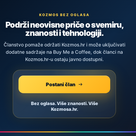
KOZMOS BEZ OGLASA
Podrži neovisne priče o svemiru,
znanosti i tehnologiji.
Članstvo pomaže održati Kozmos.hr i može uključivati
dodatne sadržaje na Buy Me a Coffee, dok članci na
Kozmos.hr-u ostaju javno dostupni.
Postani član
Bez oglasa. Više znanosti. Više
Kozmosa.hr.