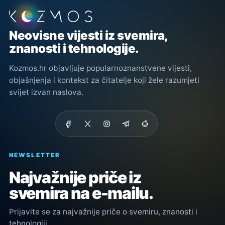
Podnožje stranice
Neovisne vijesti iz svemira,
znanosti i tehnologije.
Kozmos.hr objavljuje popularnoznanstvene vijesti,
objašnjenja i kontekst za čitatelje koji žele razumjeti
svijet izvan naslova.
NEWSLETTER
Najvažnije priče iz
svemira na e-mailu.
Prijavite se za najvažnije priče o svemiru, znanosti i
tehnologiji.