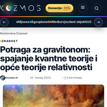
Preskoči na sadržaj
Donacije:
11%
Otvori izbornik
Otvori pretragu
Mjesec
Egzoplaneti
Međuzvjezdani objekti
Zemlja i ok
Naslovnica
Znanost
ZNANOST
Potraga za gravitonom:
spajanje kvantne teorije i
opće teorije relativnosti
Kozmos.hr
22. travnja 2023.
3 min čitanja