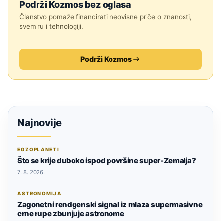
Podrži Kozmos bez oglasa
Članstvo pomaže financirati neovisne priče o znanosti,
svemiru i tehnologiji.
Podrži Kozmos
Najnovije
EGZOPLANETI
Što se krije duboko ispod površine super-Zemalja?
7. 8. 2026.
ASTRONOMIJA
Zagonetni rendgenski signal iz mlaza supermasivne
crne rupe zbunjuje astronome