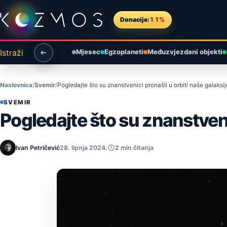
Preskoči na sadržaj
Donacije:
11%
Istraži
Mjesec
Egzoplaneti
Međuzvjezdani objekti
Naslovnica
Svemir
Pogledajte što su znanstvenici pronašli u orbiti naše galaksij
SVEMIR
Pogledajte što su znanstvenic
Ivan Petričević
28. lipnja 2024.
2 min čitanja