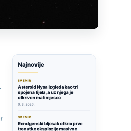
Najnovije
SVEMIR
r
Asteroid Nysa izgleda kao tri
spojena tijela, a uz njega je
otkriven mali mjesec
6. 8. 2026.
of
SVEMIR
Rendgenski bljesak otkrio prve
trenutke eksplozije masivne