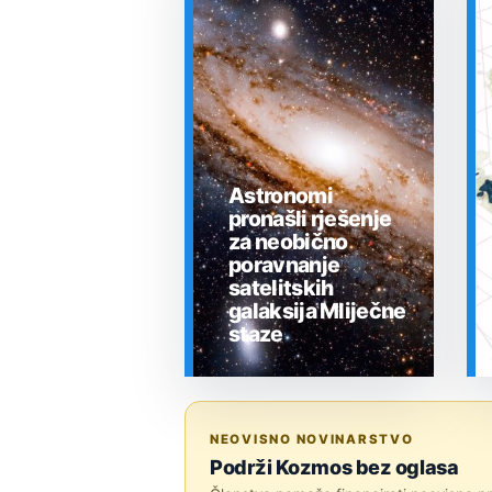
Astronomi
pronašli rješenje
za neobično
poravnanje
satelitskih
galaksija Mliječne
staze
SVEMIR
NEOVISNO NOVINARSTVO
Podrži Kozmos bez oglasa