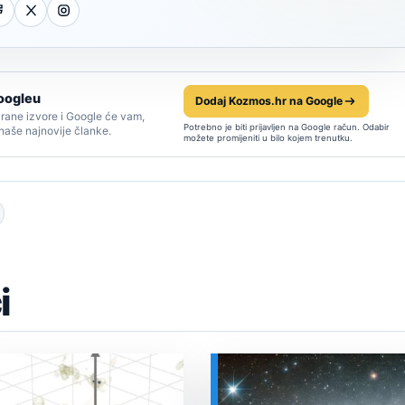
oogleu
Dodaj Kozmos.hr na Google
rane izvore i Google će vam,
Potrebno je biti prijavljen na Google račun. Odabir
 naše najnovije članke.
možete promijeniti u bilo kojem trenutku.
i