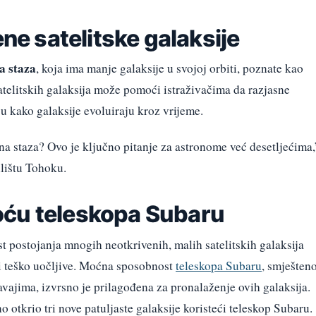
ene satelitske galaksije
a staza
, koja ima manje galaksije u svojoj orbiti, poznate kao
atelitskih galaksija može pomoći istraživačima da razjasne
ju kako galaksije evoluiraju kroz vrijeme.
čna staza? Ovo je ključno pitanje za astronome već desetljećima,
ilištu Tohoku.
oću teleskopa Subaru
t postojanja mnogih neotkrivenih, malih satelitskih galaksija
e i teško uočljive. Moćna sposobnost
teleskopa Subaru
, smješten
avajima, izvrsno je prilagođena za pronalaženje ovih galaksija.
o otkrio tri nove patuljaste galaksije koristeći teleskop Subaru.