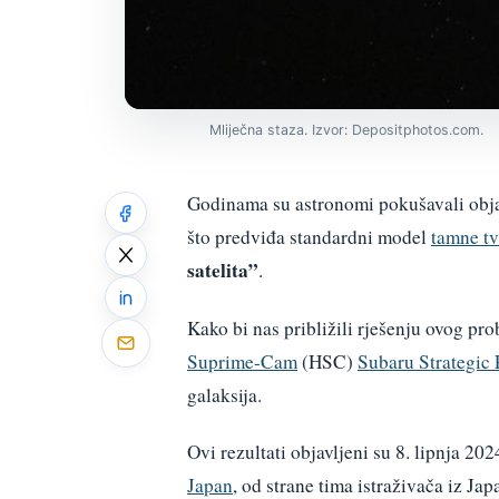
Mliječna staza. Izvor: Depositphotos.com.
Godinama su astronomi pokušavali objas
što predviđa standardni model
tamne tv
satelita”
.
Kako bi nas približili rješenju ovog pr
Suprime-Cam
(HSC)
Subaru Strategic
galaksija.
Ovi rezultati objavljeni su 8. lipnja 20
Japan
, od strane tima istraživača iz Ja