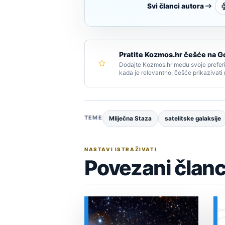
Svi članci autora
Pratite Kozmos.hr češće na G
Dodajte Kozmos.hr među svoje preferi
kada je relevantno, češće prikazivati
TEME
Mliječna Staza
satelitske galaksije
NASTAVI ISTRAŽIVATI
Povezani članc