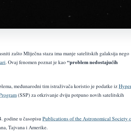
niti zašto Mliječna staza ima manje satelitskih galaksija nego
“problem nedostajućih
ari
. Ovaj fenomen poznat je kao
oblema, međunarodni tim istraživača koristio je podatke iz
Hype
 Program
(SSP) za otkrivanje dviju potpuno novih satelitskih
24. godine u časopisu
Publications of the Astronomical Society 
pana, Tajvana i Amerike.