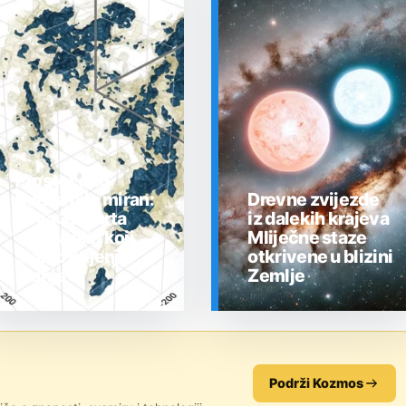
Prostor oko
Sunca nije miran:
Drevne zvijezde
nova 3D karta
iz dalekih krajeva
otkrila plin koji
Mliječne staze
stalno mijenja
otkrivene u blizini
stanje
Zemlje
SVEMIR
SVEMIR
Podrži Kozmos