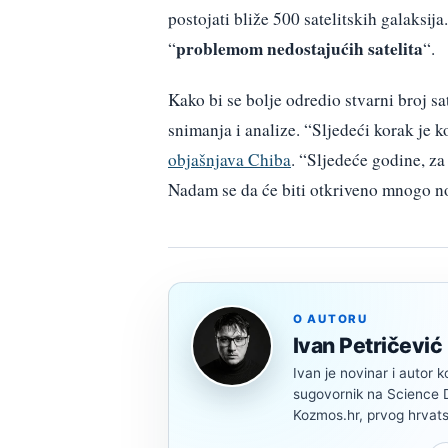
postojati bliže 500 satelitskih galaksi
problemom nedostajućih satelita
“
“.
Kako bi se bolje odredio stvarni broj sa
snimanja i analize. “Sljedeći korak je k
objašnjava Chiba
. “Sljedeće godine, za 
Nadam se da će biti otkriveno mnogo nov
O AUTORU
Ivan Petričević
Ivan je novinar i autor k
sugovornik na Science Di
Kozmos.hr, prvog hrvats