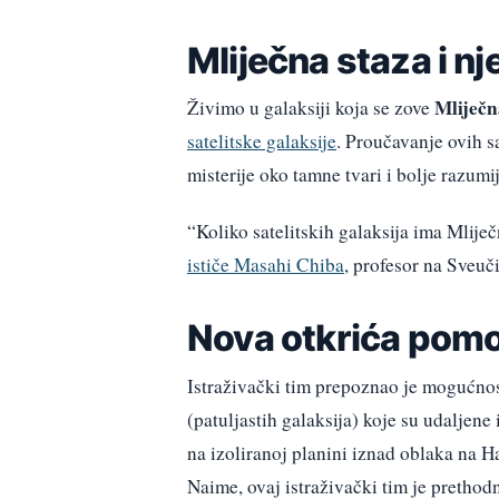
Mliječna staza i nj
Mliječn
Živimo u galaksiji koja se zove
satelitske galaksije
. Proučavanje ovih s
misterije oko tamne tvari i bolje razumi
“Koliko satelitskih galaksija ima Mlije
ističe Masahi Chiba
, profesor na Sveuč
Nova otkrića pom
Istraživački tim prepoznao je mogućnos
(patuljastih galaksija) koje su udaljen
na izoliranoj planini iznad oblaka na H
Naime, ovaj istraživački tim je prethodn