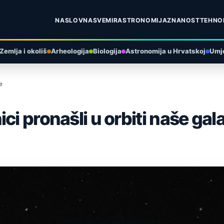
NASLOVNA
SVEMIR
ASTRONOMIJA
ZNANOST
TEHNO
Zemlja i okoliš
Arheologija
Biologija
Astronomija u Hrvatskoj
Umje
e
i pronašli u orbiti naše gala