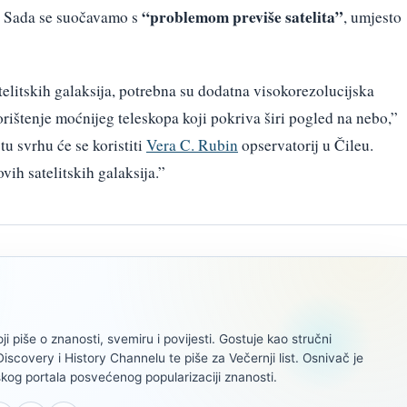
“problemom previše satelita”
ja. Sada se suočavamo s
, umjesto
telitskih galaksija, potrebna su dodatna visokorezolucijska
orištenje moćnijeg teleskopa koji pokriva širi pogled na nebo,”
tu svrhu će se koristiti
Vera C. Rubin
opservatorij u Čileu.
ih satelitskih galaksija.”
oji piše o znanosti, svemiru i povijesti. Gostuje kao stručni
scovery i History Channelu te piše za Večernji list. Osnivač je
kog portala posvećenog popularizaciji znanosti.