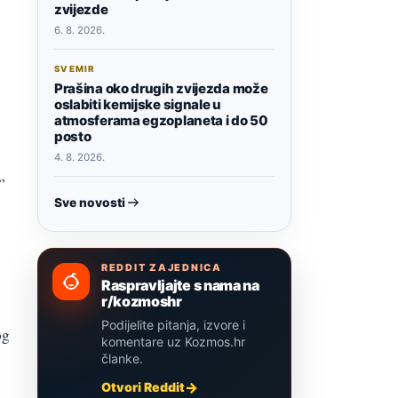
zvijezde
6. 8. 2026.
SVEMIR
Prašina oko drugih zvijezda može
oslabiti kemijske signale u
atmosferama egzoplaneta i do 50
posto
4. 8. 2026.
”
Sve novosti
REDDIT ZAJEDNICA
Raspravljajte s nama na
r/kozmoshr
Podijelite pitanja, izvore i
og
komentare uz Kozmos.hr
članke.
Otvori Reddit